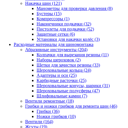
Накачка шин
(121)
Манометры для проверки давления
(8)
Бустеры
(15)
Компрессоры
(1)
Наконечники подкачки
(32)
Пистолеты для подкачки
(52)
Защитные сетки
(6)
Установки для накачки колёс
(3)
Расходные материалы для шиномонтажа
Абразивные инструменты
(204)
Колпачки для вырезания резины
(11)
Наборы шероховок
(2)
Щетки для зачистки резины
(33)
Шероховальные кольца
(24)
Адаптеры и оси
(25)
Карбидные расточки
(25)
Шероховальные конусы, шарики
(31)
Шероховальные полусферы
(47)
Шлифовальные камни
(7)
Вентили ремонтные
(18)
Грибки и ножки грибков для ремонта шин
(46)
Грибки
(36)
Ножки грибков
(10)
Вентили
(164)
Жгуты
(19)