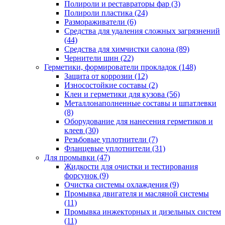
Полироли и реставраторы фар
(3)
Полироли пластика
(24)
Размораживатели
(6)
Средства для удаления сложных загрязнений
(44)
Средства для химчистки салона
(89)
Чернители шин
(22)
Герметики, формирователи прокладок
(148)
Защита от коррозии
(12)
Износостойкие составы
(2)
Клеи и герметики для кузова
(56)
Металлонаполненные составы и шпатлевки
(8)
Оборудование для нанесения герметиков и
клеев
(30)
Резьбовые уплотнители
(7)
Фланцевые уплотнители
(31)
Для промывки
(47)
Жидкости для очистки и тестирования
форсунок
(9)
Очистка системы охлаждения
(9)
Промывка двигателя и масляной системы
(11)
Промывка инжекторных и дизельных систем
(11)