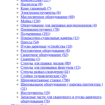
Пылесосы
(8)
Кран гаражный
(7)
Электроинструменты
(6)
Маслосменное оборудование
(69)
Мойка
(150)
Оборудование для заправки кондиционеров
(4)
Пневмоинструмент
(78)
Подъемники
(291)
Покрасочно-сушильные камеры
(11)
Пресса
(54)
Пуско-зарядные устройства
(10)
Рихтовочное оборудование
(8)
Сварочное оборудование
(92)
Сканеры
(1)
Стенды для правки дисков
(80)
Стенды для промывки форсунок
(15)
Стенды развал-схождения
(41)
Стойки гидравлические
(26)
Шиномонтажные станки
(796)
Шиповальное оборудование ( нарезка протектора )
(31)
Инструменты
(19)
Запасные части для сварочного и пуско-зарядного
оборудования
(76)