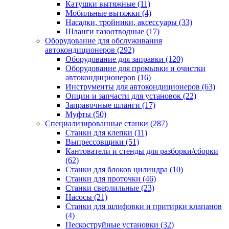
Катушки вытяжные
(11)
Мобильные вытяжки
(4)
Насадки, тройники, аксессуары
(33)
Шланги газоотводные
(17)
Оборудование для обслуживания
автокондиционеров
(292)
Оборудование для заправки
(120)
Оборудование для промывки и очистки
автокондиционеров
(16)
Инструменты для автокондиционеров
(63)
Опции и запчасти для установок
(22)
Заправочные шланги
(17)
Муфты
(50)
Специализированные станки
(287)
Станки для клепки
(11)
Выпрессовщики
(51)
Кантователи и стенды для разборки/сборки
(62)
Станки для блоков цилиндра
(10)
Станки для проточки
(46)
Станки сверлильные
(23)
Насосы
(21)
Станки для шлифовки и притирки клапанов
(4)
Пескоструйные установки
(32)