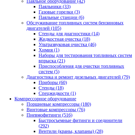
Паяльное оборудование
(42)
Паяльники
(33)
Газовые горелки
(3)
Паяльные станции
(6)
Обслуживание топливных систем бензиновых
двигателей
(105)
Стенды для диагностики
(14)
Жидкостная очистка
(18)
Ультразвуковая очистка
(46)
Химия
(1)
Наборы для тестирования топливных систем
впрыска
(21)
Приспособления для очистки топливных
систем
(5)
Диагностика и ремонт дизельных двигателей
(79)
Приборы
(60)
Стенды
(18)
Спецжидкости
(1)
Компрессорное оборудование
Поршневые компрессоры
(180)
Винтовые компрессоры
(76)
Пневмофитинги
(516)
Быстросъемные фитинги и соединители
(292)
Вентили (краны, клапаны)
(28)