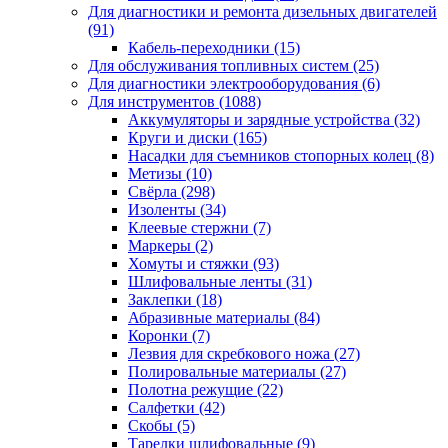
Для диагностики и ремонта дизельных двигателей
(91)
Кабель-переходники
(15)
Для обслуживания топливных систем
(25)
Для диагностики электрооборудования
(6)
Для инструментов
(1088)
Аккумуляторы и зарядные устройства
(32)
Круги и диски
(165)
Насадки для съемников стопорных колец
(8)
Метизы
(10)
Свёрла
(298)
Изоленты
(34)
Клеевые стержни
(7)
Маркеры
(2)
Хомуты и стяжки
(93)
Шлифовальные ленты
(31)
Заклепки
(18)
Абразивные материалы
(84)
Коронки
(7)
Лезвия для скребкового ножа
(27)
Полировальные материалы
(27)
Полотна режущие
(22)
Салфетки
(42)
Скобы
(5)
Тарелки шлифовальные
(9)