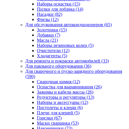
Наборы оснастки
(15)
Пилки для лобзика
(14)
Насадки
(82)
Фрезы
(12)
Для обслуживания автокондиционеров
(65)
Золотники
(15)
Добавки
(7)
Масла
(21)
Наборы резиновых колец
(5)
Очистители
(12)
Хладагенты
(5)
Для ремонта и покраски автомобилей
(33)
Для паяльного оборудования
(36)
Для сварочного и пуско-зарядного оборудования
(590)
Сварочная химия
(12)
Оснастка для выравнивания
(26)
Зажимы и кабели массы
(26)
Редукторы и регуляторы
(13)
Наборы и аксессуары
(12)
Пистолеты и клещи
(6)
Плечи для клещей
(5)
Горелки
(67)
Маски сварщика
(53)
Наконечники
(73)