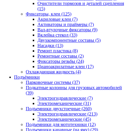
Очистители тормозов и деталей сцепления
(15)
Фиксаторы, клеи
(125)
Акриловые клеи
(7)
Активаторы и праймеры
(7)
Вал-втулочные фиксаторы
(9)
Вклейка стекол
(33)
Двухкомпонентные составы
(5)
Насадки
(13)
Ремонт пластика
(8)
Ремонтные составы
(2)
Фиксаторы резьбы
(24)
Цианоакрилатные клеи
(17)
Охлаждающая жидкость
(4)
Подъёмники
Парковочные системы
(37)
Подкатные колонны для грузовых автомобилей
(39)
Электрогидравлические
(7)
Электромеханические
(31)
Подъемники двухстоечные
(260)
Электрогидравлические
(213)
Электромеханические
(45)
Подъемники для мототехники
(12)
Подъемники канавные (на яму)
(29)