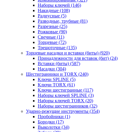
Наборы ключей
(146)
Накидные
(108)
Радиусные
(5)
Разводные, трубные
(81)
Разрезные
(25)
Рожковые
(90)
Свечные
(11)
Торцевые
(72)
Трещоточные
(135)
Торцевые насадки и вставки (биты)
(920)
Принадлежности для вставок (бит)
(24)
Вставки (биты)
(587)
Насадки
(304)
Шестигранники и TORX
(240)
Ключи SPLINE
(5)
Ключи TORX
(61)
Ключи шестигранные
(117)
Наборы ключей SPLINE
(3)
Наборы ключей TORX
(20)
Наборы шестигранников
(32)
Ударно-режущие инструменты
(354)
Пробойники
(1)
Бородки
(17)
Выколотки
(34)