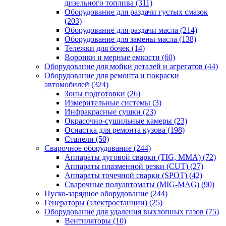
дизельного топлива
(311)
Оборудование для раздачи густых смазок
(203)
Оборудование для раздачи масла
(214)
Оборудование для замены масла
(138)
Тележки для бочек
(14)
Воронки и мерные емкости
(60)
Оборудование для мойки деталей и агрегатов
(44)
Оборудование для ремонта и покраски
автомобилей
(324)
Зоны подготовки
(26)
Измерительные системы
(3)
Инфракрасные сушки
(23)
Окрасочно-сушильные камеры
(23)
Оснастка для ремонта кузова
(198)
Стапели
(50)
Сварочное оборудование
(244)
Аппараты дуговой сварки (TIG, MMA)
(72)
Аппараты плазменной резки (CUT)
(27)
Аппараты точечной сварки (SPOT)
(42)
Сварочные полуавтоматы (MIG-MAG)
(90)
Пуско-зарядное оборудование
(244)
Генераторы (электростанции)
(25)
Оборудование для удаления выхлопных газов
(75)
Вентиляторы
(10)