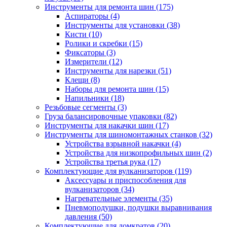
Инструменты для ремонта шин
(175)
Аспираторы
(4)
Инструменты для установки
(38)
Кисти
(10)
Ролики и скребки
(15)
Фиксаторы
(3)
Измерители
(12)
Инструменты для нарезки
(51)
Клещи
(8)
Наборы для ремонта шин
(15)
Напильники
(18)
Резьбовые сегменты
(3)
Груза балансировочные упаковки
(82)
Инструменты для накачки шин
(17)
Инструменты для шиномонтажных станков
(32)
Устройства взрывной накачки
(4)
Устройства для низкопрофильных шин
(2)
Устройства третья рука
(17)
Комплектующие для вулканизаторов
(119)
Аксессуары и приспособления для
вулканизаторов
(34)
Нагревательные элементы
(35)
Пневмоподушки, подушки выравнивания
давления
(50)
Комплектующие для домкратов
(20)