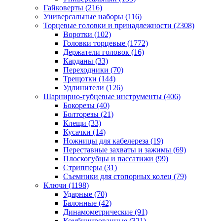
Гайковерты
(216)
Универсальные наборы
(116)
Торцевые головки и принадлежности
(2308)
Воротки
(102)
Головки торцевые
(1772)
Держатели головок
(16)
Карданы
(33)
Переходники
(70)
Трещотки
(144)
Удлинители
(126)
Шарнирно-губцевые инструменты
(406)
Бокорезы
(40)
Болторезы
(21)
Клещи
(33)
Кусачки
(14)
Ножницы для кабелереза
(19)
Переставные захваты и зажимы
(69)
Плоскогубцы и пассатижи
(99)
Стрипперы
(31)
Съемники для стопорных колец
(79)
Ключи
(1198)
Ударные
(70)
Балонные
(42)
Динамометрические
(91)
Комбинированные
(321)