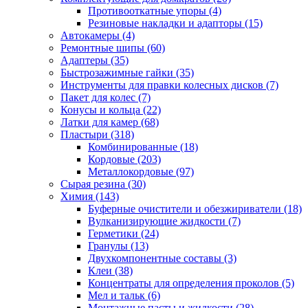
Противооткатные упоры
(4)
Резиновые накладки и адапторы
(15)
Автокамеры
(4)
Ремонтные шипы
(60)
Адаптеры
(35)
Быстрозажимные гайки
(35)
Инструменты для правки колесных дисков
(7)
Пакет для колес
(7)
Конусы и кольца
(22)
Латки для камер
(68)
Пластыри
(318)
Комбинированные
(18)
Кордовые
(203)
Металлокордовые
(97)
Сырая резина
(30)
Химия
(143)
Буферные очистители и обезжириватели
(18)
Вулканизирующие жидкости
(7)
Герметики
(24)
Гранулы
(13)
Двухкомпонентные составы
(3)
Клеи
(38)
Концентраты для определения проколов
(5)
Мел и тальк
(6)
Монтажные пасты и жидкости
(28)