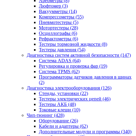
Ареометры
(8)
Люфтомер
(3)
Вакуумметры
(14)
Компрессометры
(55)
Пневмотестеры
(5)
Мотортестеры
(28)
Осциллографы
(6)
Рефрактометры
(6)
Тестеры тормозной жидкости
(8)
Тестеры давления
(54)
Диагностика систем активной безопасности
(147)
Система ADAS
(64)
Регулировка и проверка фар
(19)
Система TPMS
(62)
Программаторы датчиков давления в шинах
(2)
Диагностика электрооборудования
(126)
Стенды, установки
(22)
Тестеры электрических цепей
(46)
Тестеры АКБ
(48)
Токовые клещи
(10)
Чип-тюнинг
(428)
Оборудование
(26)
Кабели и адаптеры
(62)
Дополнительные модули и программы
(340)