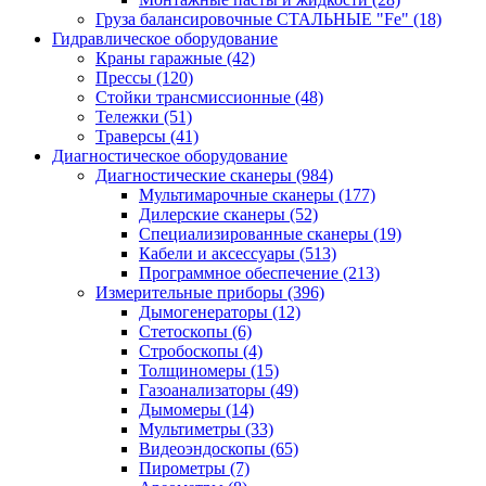
Груза балансировочные СТАЛЬНЫЕ "Fe"
(18)
Гидравлическое оборудование
Краны гаражные
(42)
Прессы
(120)
Стойки трансмиссионные
(48)
Тележки
(51)
Траверсы
(41)
Диагностическое оборудование
Диагностические сканеры
(984)
Мультимарочные сканеры
(177)
Дилерские сканеры
(52)
Специализированные сканеры
(19)
Кабели и аксессуары
(513)
Программное обеспечение
(213)
Измерительные приборы
(396)
Дымогенераторы
(12)
Стетоскопы
(6)
Стробоскопы
(4)
Толщиномеры
(15)
Газоанализаторы
(49)
Дымомеры
(14)
Мультиметры
(33)
Видеоэндоскопы
(65)
Пирометры
(7)