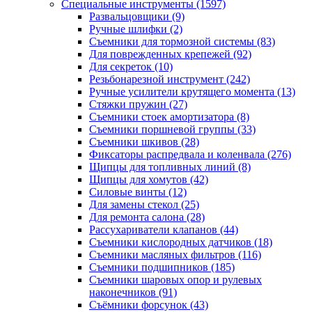
Специальные инструменты
(1597)
Развальцовщики
(9)
Ручные шлифки
(2)
Съемники для тормозной системы
(83)
Для поврежденных крепежей
(92)
Для секреток
(10)
Резьбонарезной инструмент
(242)
Ручные усилители крутящего момента
(13)
Стяжки пружин
(27)
Съемники стоек амортизатора
(8)
Съемники поршневой группы
(33)
Съемники шкивов
(28)
Фиксаторы распредвала и коленвала
(276)
Щипцы для топливных линий
(8)
Щипцы для хомутов
(42)
Силовые винты
(12)
Для замены стекол
(25)
Для ремонта салона
(28)
Рассухариватели клапанов
(44)
Съемники кислородных датчиков
(18)
Съемники масляных фильтров
(116)
Съемники подшипников
(185)
Съемники шаровых опор и рулевых
наконечников
(91)
Съёмники форсунок
(43)