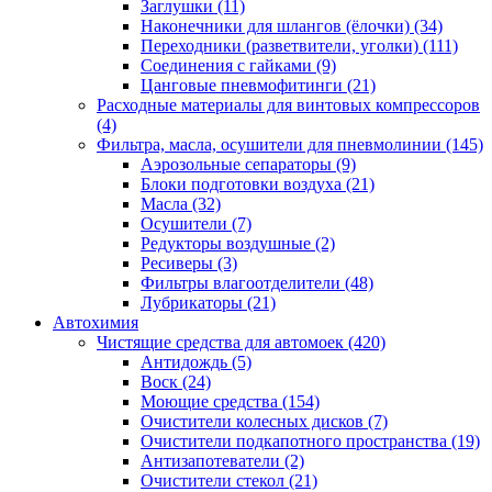
Заглушки
(11)
Наконечники для шлангов (ёлочки)
(34)
Переходники (разветвители, уголки)
(111)
Соединения с гайками
(9)
Цанговые пневмофитинги
(21)
Расходные материалы для винтовых компрессоров
(4)
Фильтра, масла, осушители для пневмолинии
(145)
Аэрозольные сепараторы
(9)
Блоки подготовки воздуха
(21)
Масла
(32)
Осушители
(7)
Редукторы воздушные
(2)
Ресиверы
(3)
Фильтры влагоотделители
(48)
Лубрикаторы
(21)
Автохимия
Чистящие средства для автомоек
(420)
Антидождь
(5)
Воск
(24)
Моющие средства
(154)
Очистители колесных дисков
(7)
Очистители подкапотного пространства
(19)
Антизапотеватели
(2)
Очистители стекол
(21)