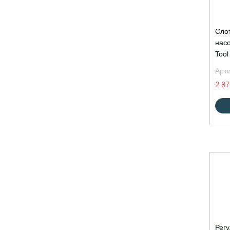
Слот
насо
Tool
Арт
2 87
Рег