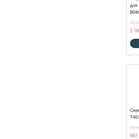
для
B04
Арт
1 78
Сер
T401
Арт
487 