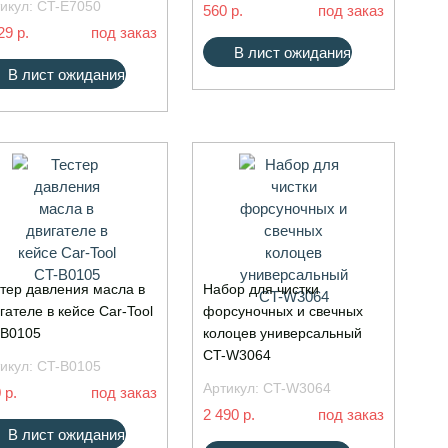
икул:
CT-E7050
560 р.
под заказ
29 р.
под заказ
В лист ожидания
В лист ожидания
тер давления масла в
Набор для чистки
гателе в кейсе Car-Tool
форсуночных и свечных
-B0105
колоцев универсальный
CT-W3064
икул:
CT-B0105
Артикул:
CT-W3064
 р.
под заказ
2 490 р.
под заказ
В лист ожидания