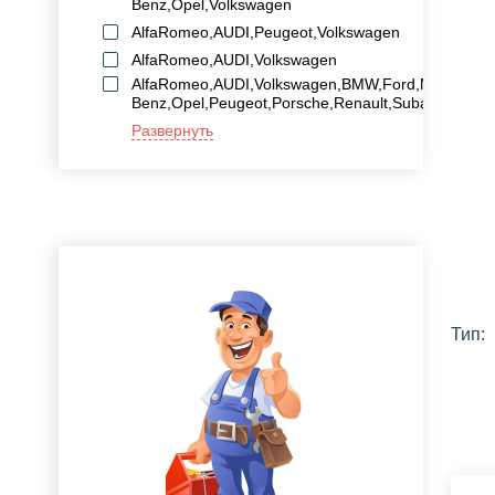
Benz,Opel,Volkswagen
AlfaRomeo,AUDI,Peugeot,Volkswagen
AlfaRomeo,AUDI,Volkswagen
AlfaRomeo,AUDI,Volkswagen,BMW,Ford,MAZDA,Me
Benz,Opel,Peugeot,Porsche,Renault,Subaru,Volvo
Развернуть
Тип: