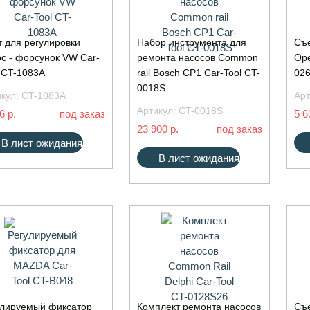
 для регулировки
Набор инструментa для
Съе
с - форсунок VW Car-
ремонта насосов Common
Ope
 CT-1083A
rail Bosch CP1 Car-Tool CT-
02
0018S
икул:
CT-1083A
Арт
Артикул:
CT-0018S
6 р.
под заказ
5 6
23 900 р.
под заказ
В лист ожидания
В лист ожидания
улируемый фиксатор
Комплект ремонта насосов
Съе