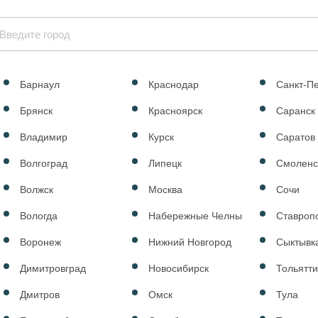
Барнаул
Краснодар
Санкт-П
Брянск
Красноярск
Саранск
Владимир
Курск
Саратов
Волгоград
Липецк
Смоленс
Волжск
Москва
Сочи
Вологда
Набережные Челны
Ставроп
Воронеж
Нижний Новгород
Сыктывк
Димитровград
Новосибирск
Тольятт
agen
Дмитров
Омск
Тула