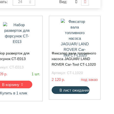
ать:
24
Вид:
ор разверток для
Фиксатор вала топливного
сунок CT-E013
насоса JAGUAR/ LAND
ROVER Car-Tool CT-L1020
икул:
CT-E013
Артикул:
CT-L1020
09 р.
1 шт.
2 120 р.
под заказ
В корзину
В лист ожидания
Купить в 1 клик