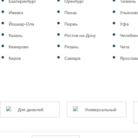
Екатеринбург
Оренбург
Тюмень
Ижевск
Пенза
Ульянов
rcedes-
Йошкар-Ола
Пермь
Уфа
Казань
Ростов-на-Дону
Челябин
Кемерово
Рязань
Чита
Киров
Самара
Ярослав
Для
Универсальный
Д
Для дизелей
Универсальный
дизелей
л
а