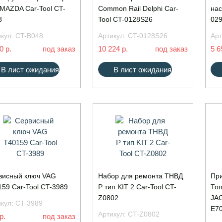
 MAZDA Car-Tool CT-
Common Rail Delphi Car-
нас
8
Tool CT-0128S26
02
икул:
CT-B048
Артикул:
CT-0128S26
Арт
0 р.
под заказ
10 224 р.
под заказ
5 6
В лист ожидания
В лист ожидания
висный ключ VAG
Набор для ремонта ТНВД
При
59 Car-Tool CT-3989
P тип KIT 2 Car-Tool CT-
Топ
Z0802
JAG
икул:
CT-3989
E7
Артикул:
CT-Z0802
р.
под заказ