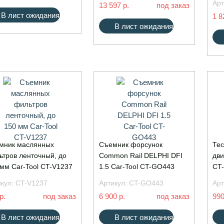
Арт
13 597 р.
под заказ
В лист ожидания
1 8
В лист ожидания
мник маслянных
Съемник форсунок
Тес
ьтров ленточный, до
Common Rail DELPHI DFI
дви
мм Car-Tool CT-V1237
1.5 Car-Tool CT-GO443
CT
икул:
CT-V1237
Артикул:
CT-GO443
Арт
р.
под заказ
6 900 р.
под заказ
990
В лист ожидания
В лист ожидания