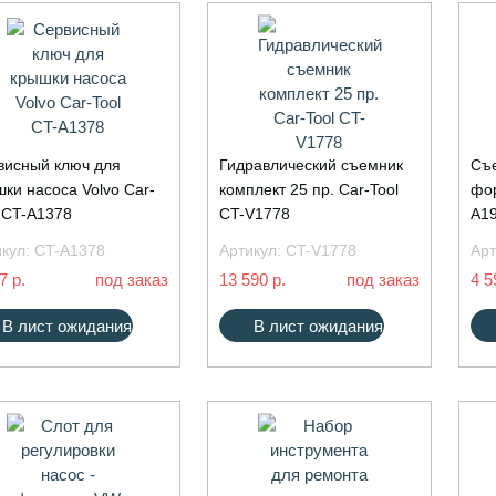
висный ключ для
Гидравлический съемник
Съе
ки насоса Volvo Car-
комплект 25 пр. Car-Tool
фор
 CT-A1378
CT-V1778
A1
икул:
CT-A1378
Артикул:
CT-V1778
Арт
7 р.
под заказ
13 590 р.
под заказ
4 5
В лист ожидания
В лист ожидания