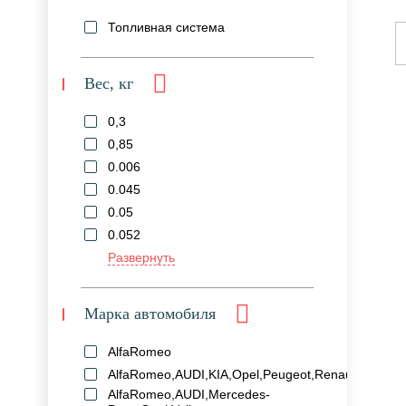
Топливная система
Вес, кг
0,3
0,85
0.006
0.045
0.05
0.052
Развернуть
Марка автомобиля
AlfaRomeo
AlfaRomeo,AUDI,KIA,Opel,Peugeot,Renault,Volksw
AlfaRomeo,AUDI,Mercedes-