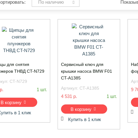
ортировать:
По наличию
Показыв
цы для снятия
Сервисный ключ для
Наб
нжеров ТНВД CT-N729
крышки насоса BMW F01
фор
CT-A1385
икул:
CT-N729
Арт
Артикул:
CT-A1385
р.
1 шт.
9 7
4 531 р.
1 шт.
В корзину
В корзину
Купить в 1 клик
Купить в 1 клик