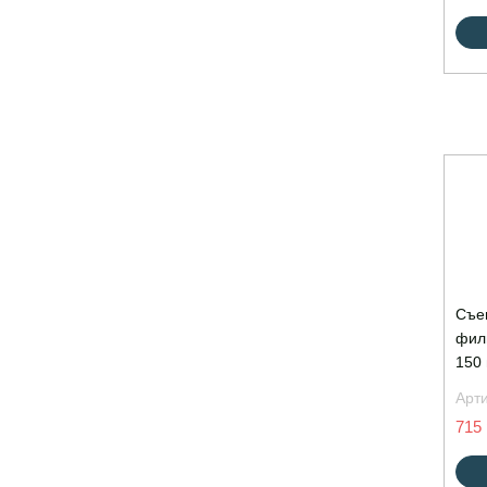
Съе
фил
150 
Арт
715 