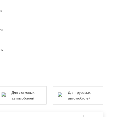
ск
ск
ль
ля
Для
Для легковых
Для грузовых
егковых
грузовых
автомобилей
автомобилей
втомобилей
автомобилей