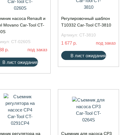
мник насоса Renault и
Регулировочный шаблон
l Movano Car-Tool CT-
T10332 Car-Tool CT-3810
60S
Артикул:
CT-3810
икул:
CT-0260S
1 677 р.
под заказ
38 р.
под заказ
В лист ожидания
В лист ожидания
мник регулятора на
Съемник для насоса CP3