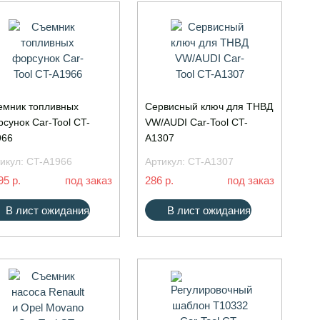
мник топливных
Сервисный ключ для ТНВД
сунок Car-Tool CT-
VW/AUDI Car-Tool CT-
966
A1307
икул:
CT-A1966
Артикул:
CT-A1307
95 р.
под заказ
286 р.
под заказ
В лист ожидания
В лист ожидания