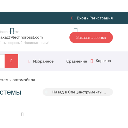
Вход
/
Регистрация
Наша почта:
zakaz@technorosst.com
Заказать звонок
Есть вопросы? Напишите нам!
Корзина
Сравнение
Избранное
истемы автомобиля
истемы
Назад в Специнструменты Car-tool