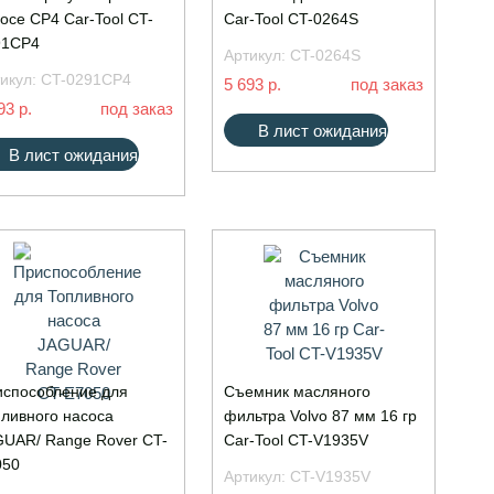
осе CP4 Car-Tool CT-
Car-Tool CT-0264S
91CP4
Артикул:
CT-0264S
икул:
CT-0291CP4
5 693 р.
под заказ
93 р.
под заказ
В лист ожидания
В лист ожидания
способление для
Съемник масляного
ливного насоса
фильтра Volvo 87 мм 16 гр
UAR/ Range Rover CT-
Car-Tool CT-V1935V
050
Артикул:
CT-V1935V