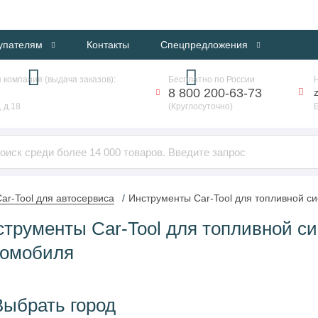
ИНТЕРНЕТ-МАГАЗИН ПРОФЕССИОНАЛЬНОГО ОБОРУДОВАНИЯ
упателям
Контакты
Спецпредложения
 компания (выдача заказов):
Бесплатно по России
8 800 200-63-73
 д.18
(Круглосуточно)
ar-Tool для автосервиса
Инструменты Car-Tool для топливной с
струменты Car-Tool для топливной с
томобиля
Выбрать город