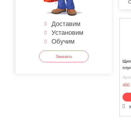
С
Доставим
Установим
Обучим
Заказать
Щип
плу
Арт
480 