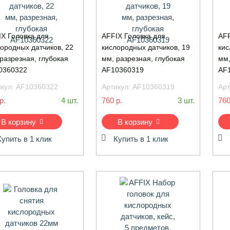
IX Головка для
AFFIX Головка для
AFF
ородных датчиков, 22
кислородных датчиков, 19
кис
разрезная, глубокая
мм, разрезная, глубокая
мм,
0360322
AF10360319
AF
икул:
AF10360322
Артикул:
AF10360319
Арт
р.
4 шт.
760 р.
3 шт.
760
В корзину
В корзину
Купить в 1 клик
Купить в 1 клик