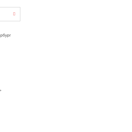
рбург
ь