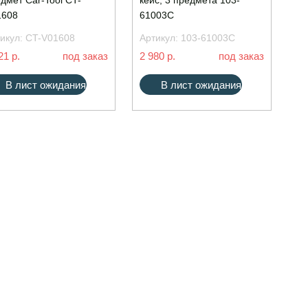
дмет Car-Tool CT-
кейс, 3 предмета 103-
1608
61003C
икул:
CT-V01608
Артикул:
103-61003C
21 р.
под заказ
2 980 р.
под заказ
В лист ожидания
В лист ожидания