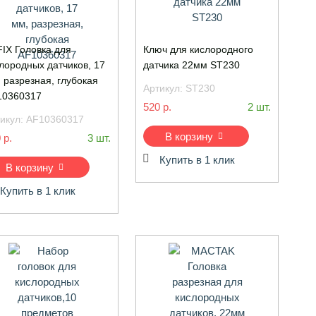
IX Головка для
Ключ для кислородного
лородных датчиков, 17
датчика 22мм ST230
 разрезная, глубокая
Артикул:
ST230
10360317
520 р.
2 шт.
икул:
AF10360317
В корзину
 р.
3 шт.
Купить в 1 клик
В корзину
Купить в 1 клик