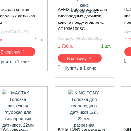
вка для снятия
AFFIX Набор головок для
Наб
лородных датчиков
кислородных датчиков,
кис
м
кейс, 5 предметов, кейс
пре
AF10361005C
икул:
67413130
Арт
Артикул:
AF10361005C
р.
1 шт.
4 7
1 730 р.
1 шт.
В корзину
В корзину
Купить в 1 клик
Купить в 1 клик
TAK Головка
KING TONY Головка для
KIN