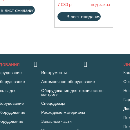
7 030 р.
под заказ
В лист ожидания
В лист ожидания
удования
Ин
орудование
Инструменты
Как
борудование
Автомоечное оборудование
О 
иалы для
Оборудование для технического
Но
контроля
Гар
борудование
Спецодежда
Дос
оборудование
Расходные материалы
По
борудование
Запасные части
Пол