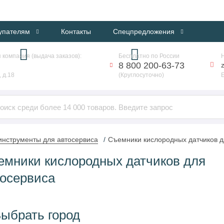
ИНТЕРНЕТ-МАГАЗИН ПРОФЕССИОНАЛЬНОГО ОБОРУДОВАНИЯ
упателям
Контакты
Спецпредложения
 компания (выдача заказов):
Бесплатно по России
8 800 200-63-73
 д.18
(Круглосуточно)
нструменты для автосервиса
Съемники кислородных датчиков д
емники кислородных датчиков для
тосервиса
ыбрать город