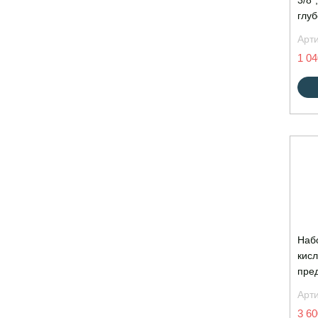
3/8"
глу
Арт
1 04
Наб
кисл
пре
Арт
3 60