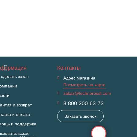
формация
Контакты
 сделать заказ
Адрес магазина
Посмотреть на карте
компании
zakaz@technorosst.com
вости
8 800 200-63-73
антия и возврат
тавка и оплата
Заказать звонок
мощь и поддержка
ьзовательское