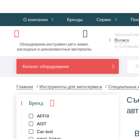
О компании
Бренды
Сервис
Пок
Транспортная
Волжск
Оборудование,инструмент,авто химия,
ул.Соловьева,
расходные и шиноремонтные материалы
Каталог оборудования
Главная
Инструменты для автосервиса
Специальные и
Съ
Бренд
ав
AFFIX
AIST
В
Car-tool