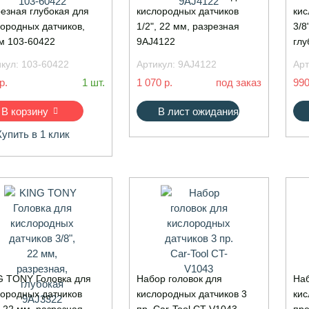
езная глубокая для
кислородных датчиков
кис
ородных датчиков,
1/2", 22 мм, разрезная
3/8
м 103-60422
9AJ4122
глу
икул:
103-60422
Артикул:
9AJ4122
Арт
р.
1 шт.
1 070 р.
под заказ
990
В корзину
В лист ожидания
Купить в 1 клик
G TONY Головка для
Набор головок для
Наб
лородных датчиков
кислородных датчиков 3
кис