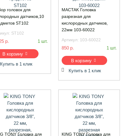
ор головок для
MACTAK Головка
лородных датчиков,10
разрезная для
дметов ST102
кислородных датчиков,
22мм 103-60022
икул:
ST102
Артикул:
103-60022
25 р.
1 шт.
850 р.
1 шт.
В корзину
В корзину
Купить в 1 клик
Купить в 1 клик
G TONY Головка для
KING TONY Головка для