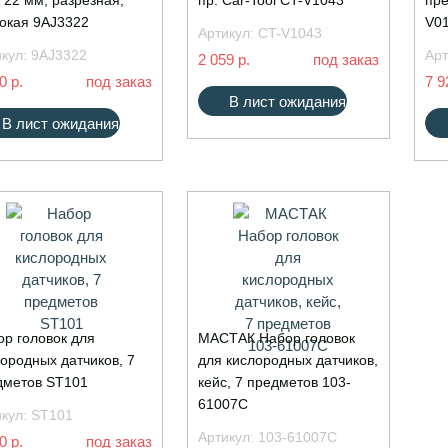
, 22 мм, разрезная,
пр. Car-Tool CT-V1043
пре
бокая 9AJ3322
V0
Артикул:
CT-V1043
икул:
9AJ3322
Арт
2 059 р.
под заказ
0 р.
под заказ
7 9
В лист ожидания
В лист ожидания
ор головок для
МАСТАК Набор головок
ородных датчиков, 7
для кислородных датчиков,
дметов ST101
кейс, 7 предметов 103-
61007C
икул:
ST101
Артикул:
103-61007C
0 р.
под заказ