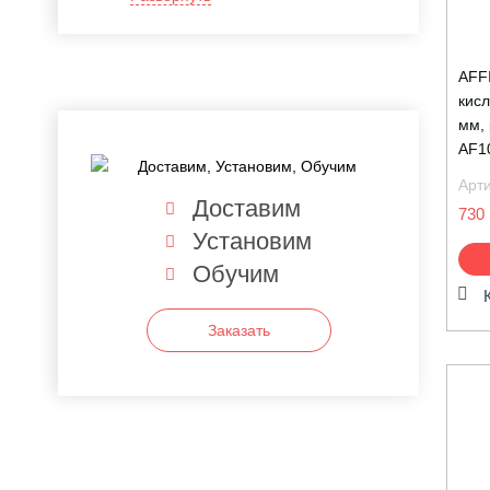
AFF
кисл
мм, 
AF1
Арт
Доставим
730 
Установим
Обучим
Заказать