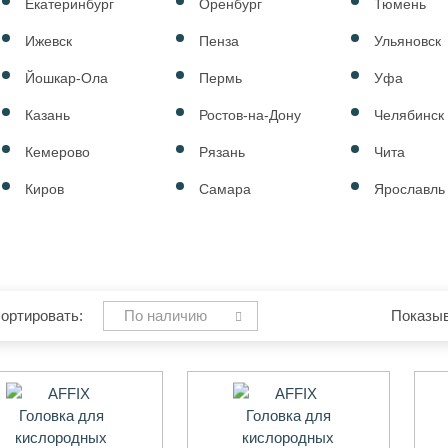
Екатеринбург
Оренбург
Тюмень
Ижевск
Пенза
Ульяновск
Йошкар-Ола
Пермь
Уфа
Казань
Ростов-на-Дону
Челябинск
Кемерово
Рязань
Чита
Киров
Самара
Ярославль
ортировать:
По наличию
Показыв