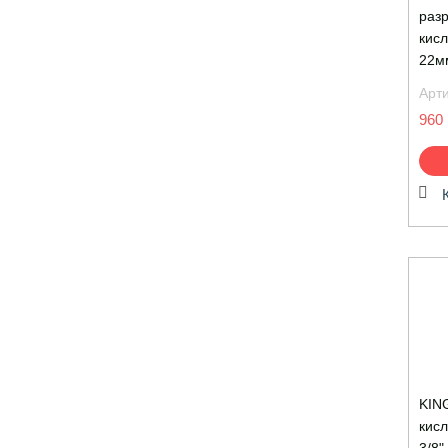
разр
кисл
22м
Арт
960 
KIN
кис