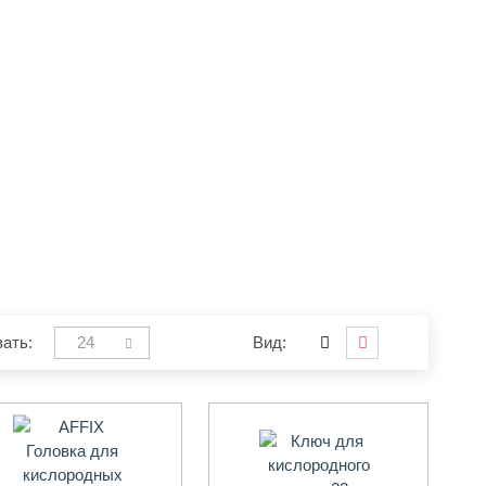
ать:
24
Вид: