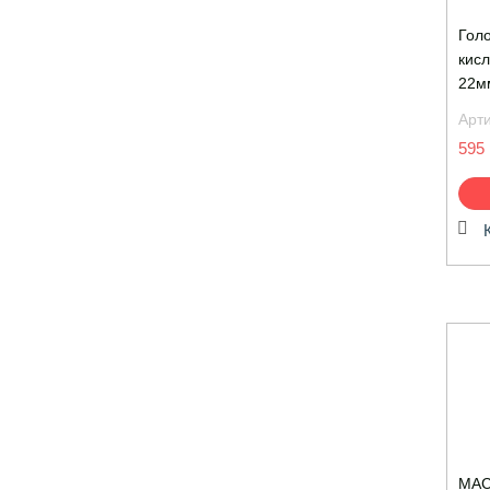
Голо
кис
22м
Арт
595 
MAC