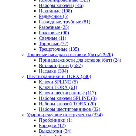
Наборы ключей
(146)
Накидные
(108)
Радиусные
(5)
Разводные, трубные
(81)
Разрезные
(25)
Рожковые
(90)
Свечные
(11)
Торцевые
(72)
Трещоточные
(135)
Торцевые насадки и вставки (биты)
(920)
Принадлежности для вставок (бит)
(24)
Вставки (биты)
(587)
Насадки
(304)
Шестигранники и TORX
(240)
Ключи SPLINE
(5)
Ключи TORX
(61)
Ключи шестигранные
(117)
Наборы ключей SPLINE
(3)
Наборы ключей TORX
(20)
Наборы шестигранников
(32)
Ударно-режущие инструменты
(354)
Пробойники
(1)
Бородки
(17)
Выколотки
(34)