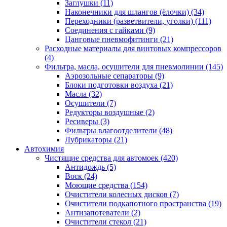
Заглушки
(11)
Наконечники для шлангов (ёлочки)
(34)
Переходники (разветвители, уголки)
(111)
Соединения с гайками
(9)
Цанговые пневмофитинги
(21)
Расходные материалы для винтовых компрессоров
(4)
Фильтра, масла, осушители для пневмолинии
(145)
Аэрозольные сепараторы
(9)
Блоки подготовки воздуха
(21)
Масла
(32)
Осушители
(7)
Редукторы воздушные
(2)
Ресиверы
(3)
Фильтры влагоотделители
(48)
Лубрикаторы
(21)
Автохимия
Чистящие средства для автомоек
(420)
Антидождь
(5)
Воск
(24)
Моющие средства
(154)
Очистители колесных дисков
(7)
Очистители подкапотного пространства
(19)
Антизапотеватели
(2)
Очистители стекол
(21)