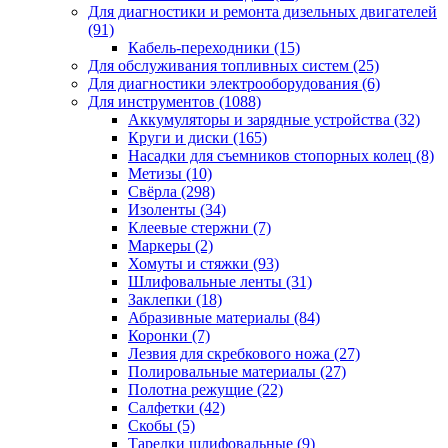
Для диагностики и ремонта дизельных двигателей
(91)
Кабель-переходники
(15)
Для обслуживания топливных систем
(25)
Для диагностики электрооборудования
(6)
Для инструментов
(1088)
Аккумуляторы и зарядные устройства
(32)
Круги и диски
(165)
Насадки для съемников стопорных колец
(8)
Метизы
(10)
Свёрла
(298)
Изоленты
(34)
Клеевые стержни
(7)
Маркеры
(2)
Хомуты и стяжки
(93)
Шлифовальные ленты
(31)
Заклепки
(18)
Абразивные материалы
(84)
Коронки
(7)
Лезвия для скребкового ножа
(27)
Полировальные материалы
(27)
Полотна режущие
(22)
Салфетки
(42)
Скобы
(5)
Тарелки шлифовальные
(9)