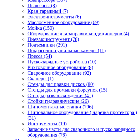
Пылесосы
(8)
Кран гаражный
(7)
Электроинструменты
(6)
Маслосменное оборудование
(69)
Мойка
(150)
Оборудование для заправки кондиционеров
(4)
Пневмоинструмент
(78)
Подъемники
(291)
Покрасочно-сушильные камеры
(11)
Пресса
(54)
Пуско-зарядные устройства
(10)
Рихтовочное оборудование
(8)
Сварочное оборудование
(92)
Сканеры
(1)
Стенды для правки дисков
(80)
Стенды для промывки форсунок
(15)
Стенды развал-схождения
(41)
Стойки гидравлические
(26)
Шиномонтажные станки
(796)
Шиповальное оборудование ( нарезка протектора )
(31)
Инструменты
(19)
Запасные части для сварочного и пуско-зарядного
оборудования
(76)