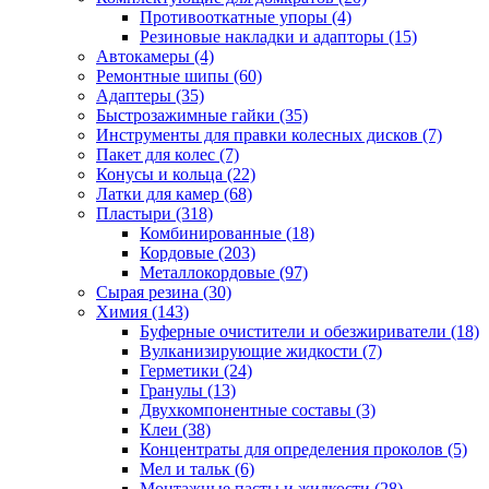
Противооткатные упоры
(4)
Резиновые накладки и адапторы
(15)
Автокамеры
(4)
Ремонтные шипы
(60)
Адаптеры
(35)
Быстрозажимные гайки
(35)
Инструменты для правки колесных дисков
(7)
Пакет для колес
(7)
Конусы и кольца
(22)
Латки для камер
(68)
Пластыри
(318)
Комбинированные
(18)
Кордовые
(203)
Металлокордовые
(97)
Сырая резина
(30)
Химия
(143)
Буферные очистители и обезжириватели
(18)
Вулканизирующие жидкости
(7)
Герметики
(24)
Гранулы
(13)
Двухкомпонентные составы
(3)
Клеи
(38)
Концентраты для определения проколов
(5)
Мел и тальк
(6)
Монтажные пасты и жидкости
(28)