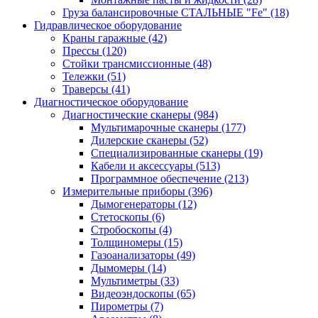
Груза балансировочные СТАЛЬНЫЕ "Fe"
(18)
Гидравлическое оборудование
Краны гаражные
(42)
Прессы
(120)
Стойки трансмиссионные
(48)
Тележки
(51)
Траверсы
(41)
Диагностическое оборудование
Диагностические сканеры
(984)
Мультимарочные сканеры
(177)
Дилерские сканеры
(52)
Специализированные сканеры
(19)
Кабели и аксессуары
(513)
Программное обеспечение
(213)
Измерительные приборы
(396)
Дымогенераторы
(12)
Стетоскопы
(6)
Стробоскопы
(4)
Толщиномеры
(15)
Газоанализаторы
(49)
Дымомеры
(14)
Мультиметры
(33)
Видеоэндоскопы
(65)
Пирометры
(7)