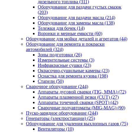
дизельного топлива
(311)
Оборудование для раздачи густых смазок
(203)
Оборудование для раздачи масла
(214)
Оборудование для замены масла
(138)
Тележки для бочек
(14)
Воронки и мерные емкости
(60)
Оборудование для мойки деталей и агрегатов
(44)
Оборудование для ремонта и покраски
автомобилей
(324)
Зоны подготовки
(26)
Измерительные системы
(3)
Инфракрасные сушки
(23)
Окрасочно-сушильные камеры
(23)
Оснастка для ремонта кузова
(198)
Стапели
(50)
Сварочное оборудование
(244)
Аппараты дуговой сварки (TIG, MMA)
(72)
Аппараты плазменной резки (CUT)
(27)
Аппараты точечной сварки (SPOT)
(42)
Сварочные полуавтоматы (MIG-MAG)
(90)
Пуско-зарядное оборудование
(244)
Генераторы (электростанции)
(25)
Оборудование для удаления выхлопных газов
(75)
Вентиляторы
(10)