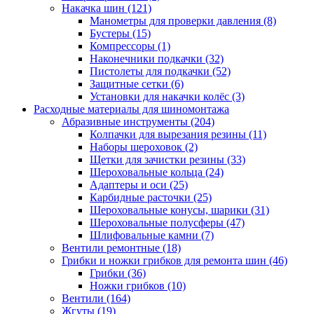
Накачка шин
(121)
Манометры для проверки давления
(8)
Бустеры
(15)
Компрессоры
(1)
Наконечники подкачки
(32)
Пистолеты для подкачки
(52)
Защитные сетки
(6)
Установки для накачки колёс
(3)
Расходные материалы для шиномонтажа
Абразивные инструменты
(204)
Колпачки для вырезания резины
(11)
Наборы шероховок
(2)
Щетки для зачистки резины
(33)
Шероховальные кольца
(24)
Адаптеры и оси
(25)
Карбидные расточки
(25)
Шероховальные конусы, шарики
(31)
Шероховальные полусферы
(47)
Шлифовальные камни
(7)
Вентили ремонтные
(18)
Грибки и ножки грибков для ремонта шин
(46)
Грибки
(36)
Ножки грибков
(10)
Вентили
(164)
Жгуты
(19)