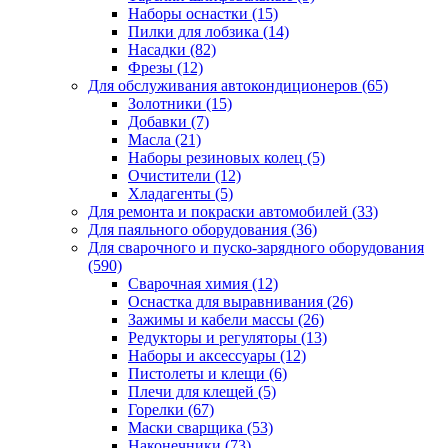
Наборы оснастки
(15)
Пилки для лобзика
(14)
Насадки
(82)
Фрезы
(12)
Для обслуживания автокондиционеров
(65)
Золотники
(15)
Добавки
(7)
Масла
(21)
Наборы резиновых колец
(5)
Очистители
(12)
Хладагенты
(5)
Для ремонта и покраски автомобилей
(33)
Для паяльного оборудования
(36)
Для сварочного и пуско-зарядного оборудования
(590)
Сварочная химия
(12)
Оснастка для выравнивания
(26)
Зажимы и кабели массы
(26)
Редукторы и регуляторы
(13)
Наборы и аксессуары
(12)
Пистолеты и клещи
(6)
Плечи для клещей
(5)
Горелки
(67)
Маски сварщика
(53)
Наконечники
(73)