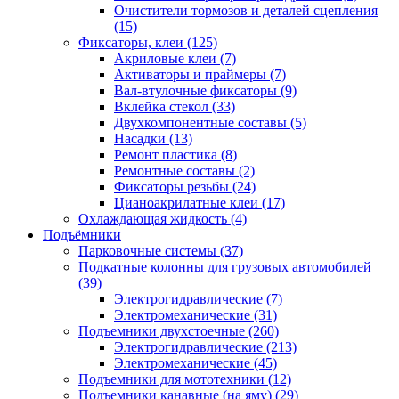
Очистители тормозов и деталей сцепления
(15)
Фиксаторы, клеи
(125)
Акриловые клеи
(7)
Активаторы и праймеры
(7)
Вал-втулочные фиксаторы
(9)
Вклейка стекол
(33)
Двухкомпонентные составы
(5)
Насадки
(13)
Ремонт пластика
(8)
Ремонтные составы
(2)
Фиксаторы резьбы
(24)
Цианоакрилатные клеи
(17)
Охлаждающая жидкость
(4)
Подъёмники
Парковочные системы
(37)
Подкатные колонны для грузовых автомобилей
(39)
Электрогидравлические
(7)
Электромеханические
(31)
Подъемники двухстоечные
(260)
Электрогидравлические
(213)
Электромеханические
(45)
Подъемники для мототехники
(12)
Подъемники канавные (на яму)
(29)