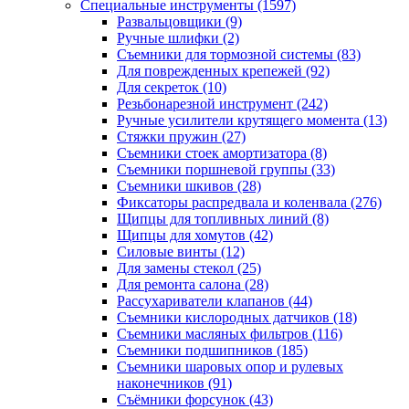
Специальные инструменты
(1597)
Развальцовщики
(9)
Ручные шлифки
(2)
Съемники для тормозной системы
(83)
Для поврежденных крепежей
(92)
Для секреток
(10)
Резьбонарезной инструмент
(242)
Ручные усилители крутящего момента
(13)
Стяжки пружин
(27)
Съемники стоек амортизатора
(8)
Съемники поршневой группы
(33)
Съемники шкивов
(28)
Фиксаторы распредвала и коленвала
(276)
Щипцы для топливных линий
(8)
Щипцы для хомутов
(42)
Силовые винты
(12)
Для замены стекол
(25)
Для ремонта салона
(28)
Рассухариватели клапанов
(44)
Съемники кислородных датчиков
(18)
Съемники масляных фильтров
(116)
Съемники подшипников
(185)
Съемники шаровых опор и рулевых
наконечников
(91)
Съёмники форсунок
(43)