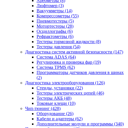
Ареометры
(8)
Люфтомер
(3)
Вакуумметры
(14)
Компрессометры
(55)
Пневмотестеры
(5)
Мотортестеры
(28)
Осциллографы
(6)
Рефрактометры
(6)
Тестеры тормозной жидкости
(8)
Тестеры давления
(54)
Диагностика систем активной безопасности
(147)
Система ADAS
(64)
Регулировка и проверка фар
(19)
Система TPMS
(62)
Программаторы датчиков давления в шинах
(2)
Диагностика электрооборудования
(126)
Стенды, установки
(22)
Тестеры электрических цепей
(46)
Тестеры АКБ
(48)
Токовые клещи
(10)
Чип-тюнинг
(428)
Оборудование
(26)
Кабели и адаптеры
(62)
Дополнительные модули и программы
(340)