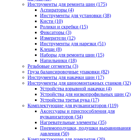
Инструменты для ремонта шин
(175)
Аспираторы
(4)
Инструменты для установки
(38)
Кисти
(10)
Ролики и скребки
(15)
Фиксаторы
(3)
Измерители
(12)
Инструменты для нарезки
(51)
Клещи
(8)
Наборы для ремонта шин
(15)
Напильники
(18)
Резьбовые сегменты
(3)
Груза балансировочные упаковки
(82)
Инструменты для накачки шин
(17)
Инструменты для шиномонтажных станков
(32)
Устройства взрывной накачки
(4)
Устройства для низкопрофильных шин
(2)
Устройства третья рука
(17)
Комплектующие для вулканизаторов
(119)
Аксессуары и приспособления для
вулканизаторов
(34)
Нагревательные элементы
(35)
Пневмоподушки, подушки выравнивания
давления
(50)
Комплектующие для домкратов
(20)