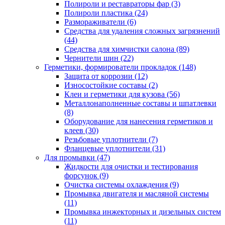
Полироли и реставраторы фар
(3)
Полироли пластика
(24)
Размораживатели
(6)
Средства для удаления сложных загрязнений
(44)
Средства для химчистки салона
(89)
Чернители шин
(22)
Герметики, формирователи прокладок
(148)
Защита от коррозии
(12)
Износостойкие составы
(2)
Клеи и герметики для кузова
(56)
Металлонаполненные составы и шпатлевки
(8)
Оборудование для нанесения герметиков и
клеев
(30)
Резьбовые уплотнители
(7)
Фланцевые уплотнители
(31)
Для промывки
(47)
Жидкости для очистки и тестирования
форсунок
(9)
Очистка системы охлаждения
(9)
Промывка двигателя и масляной системы
(11)
Промывка инжекторных и дизельных систем
(11)