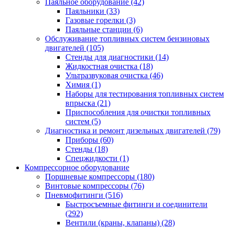
Паяльное оборудование
(42)
Паяльники
(33)
Газовые горелки
(3)
Паяльные станции
(6)
Обслуживание топливных систем бензиновых
двигателей
(105)
Стенды для диагностики
(14)
Жидкостная очистка
(18)
Ультразвуковая очистка
(46)
Химия
(1)
Наборы для тестирования топливных систем
впрыска
(21)
Приспособления для очистки топливных
систем
(5)
Диагностика и ремонт дизельных двигателей
(79)
Приборы
(60)
Стенды
(18)
Спецжидкости
(1)
Компрессорное оборудование
Поршневые компрессоры
(180)
Винтовые компрессоры
(76)
Пневмофитинги
(516)
Быстросъемные фитинги и соединители
(292)
Вентили (краны, клапаны)
(28)