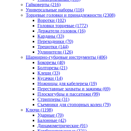
Гайковерты
(216)
Универсальные наборы
(116)
Торцевые головки и принадлежности
(2308)
Воротки
(102)
Головки торцевые
(1772)
Держатели головок
(16)
Карданы
(33)
Переходники
(70)
Трещотки
(144)
Удлинители
(126)
Шарнирно-губцевые инструменты
(406)
Бокорезы
(40)
Болторезы
(21)
Клещи
(33)
Кусачки
(14)
Ножницы для кабелереза
(19)
Переставные захваты и зажимы
(69)
Плоскогубцы и пассатижи
(99)
Стрипперы
(31)
Съемники для стопорных колец
(79)
Ключи
(1198)
Ударные
(70)
Балонные
(42)
Динамометрические
(91)
Комбинированные
(321)