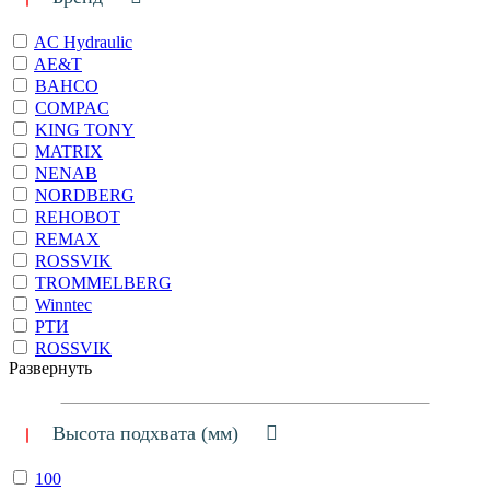
AC Hydraulic
AE&T
BAHCO
COMPAC
KING TONY
MATRIX
NENAB
NORDBERG
REHOBOT
REMAX
ROSSVIK
TROMMELBERG
Winntec
РТИ
ROSSVIK
Развернуть
Высота подхвата (мм)
100