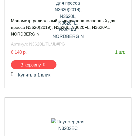
Манометр радиальный глицеринонаполненный для
пресса N3620(2019), N3620L, N3620FL, N3620AL
NORDBERG N
Артикул:
N3620L/FL/JL#PG
6 140 р.
1 шт.
В корзину
Купить в 1 клик