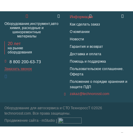
Информация
Оборудование,инструмент,авто
Как сделать заказ
химия, расходные и
О компании
шиноремонтные
материалы
Новости
20 лет
Гарантия и возврат
на рынке
оборудования
Доставка и оплата
8 800 200-63-73
Помощь и поддержка
Заказать звонок
Пользовательское соглашение.
Оферта
Положение о порядке хранения и
защите ПДП
zakaz@technorosst.com
Оборудование для автосервиса и СТО ТехнороссТ ©2026
technorosst.com. Все права защищены.
Продвижение сайта - mStudio