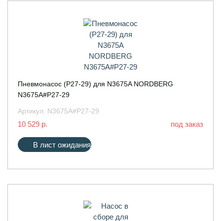
Пневмонасос (P27-29) для N3675A NORDBERG
N3675A#P27-29
Артикул:
N3675A#P27-29
10 529 р.
под заказ
В лист ожидания