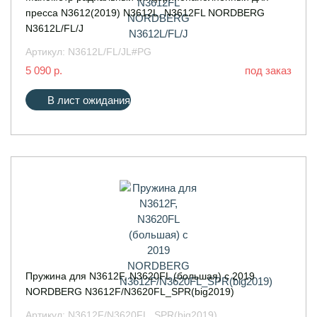
пресса N3612(2019) N3612L, N3612FL NORDBERG
N3612L/FL/J
Артикул:
N3612L/FL/JL#PG
5 090 р.
под заказ
В лист ожидания
Пружина для N3612F, N3620FL (большая) с 2019
NORDBERG N3612F/N3620FL_SPR(big2019)
Артикул:
N3612F/N3620FL_SPR(big2019)