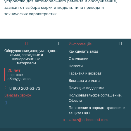
устройство для автомобильного ремонта и обслуживания,
зависит от выбора марки и модели, типа привода и
технических характеристик.
Информация
Оборудование,инструмент,авто
Как сделать заказ
химия, расходные и
О компании
шиноремонтные
материалы
Новости
20 лет
Гарантия и возврат
на рынке
оборудования
Доставка и оплата
8 800 200-63-73
Помощь и поддержка
Заказать звонок
Пользовательское соглашение.
Оферта
Положение о порядке хранения и
защите ПДП
zakaz@technorosst.com