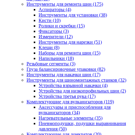
Инструменты для ремонта шин
(175)
Аспираторы
(4)
Инструменты для установки
(38)
Кисти
(10)
Ролики и скребки
(15)
Фиксаторы
(3)
Измерители
(12)
Инструменты для нарезки
(51)
Клещи
(8)
Наборы для ремонта шин
(15)
Напильники
(18)
Резьбовые сегменты
(3)
Груза балансировочные упаковки
(82)
Инструменты для накачки шин
(17)
Инструменты для шиномонтажных станков
(32)
Устройства взрывной накачки
(4)
Устройства для низкопрофильных шин
(2)
Устройства третья рука
(17)
Комплектующие для вулканизаторов
(119)
Аксессуары и приспособления для
вулканизаторов
(34)
Нагревательные элементы
(35)
Пневмоподушки, подушки выравнивания
давления
(50)
Комплектующие для домкратов
(20)