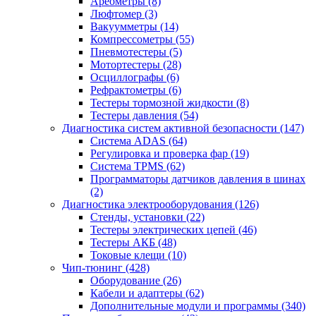
Ареометры
(8)
Люфтомер
(3)
Вакуумметры
(14)
Компрессометры
(55)
Пневмотестеры
(5)
Мотортестеры
(28)
Осциллографы
(6)
Рефрактометры
(6)
Тестеры тормозной жидкости
(8)
Тестеры давления
(54)
Диагностика систем активной безопасности
(147)
Система ADAS
(64)
Регулировка и проверка фар
(19)
Система TPMS
(62)
Программаторы датчиков давления в шинах
(2)
Диагностика электрооборудования
(126)
Стенды, установки
(22)
Тестеры электрических цепей
(46)
Тестеры АКБ
(48)
Токовые клещи
(10)
Чип-тюнинг
(428)
Оборудование
(26)
Кабели и адаптеры
(62)
Дополнительные модули и программы
(340)