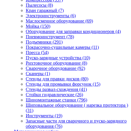
Пылесосы
(8)
Кран гаражный
(7)
Электроинструменты
(6)
Маслосменное оборудование
(69)
Мойка
(150)
Оборудование для заправки кондиционеров
(4)
Пневмоинструмент
(78)
Подъемники
(291)
Покрасочно-сушильные камеры
(11)
Пресса
(54)
Пуско-зарядные устройства
(10)
Рихтовочное оборудование
(8)
Сварочное оборудование
(92)
Сканеры
(1)
Стенды для правки дисков
(80)
Стенды для промывки форсунок
(15)
Стенды развал-схождения
(41)
Стойки гидравлические
(26)
Шиномонтажные станки
(796)
Шиповальное оборудование ( нарезка протектора )
(31)
Инструменты
(19)
Запасные части для сварочного и пуско-зарядного
оборудования
(76)