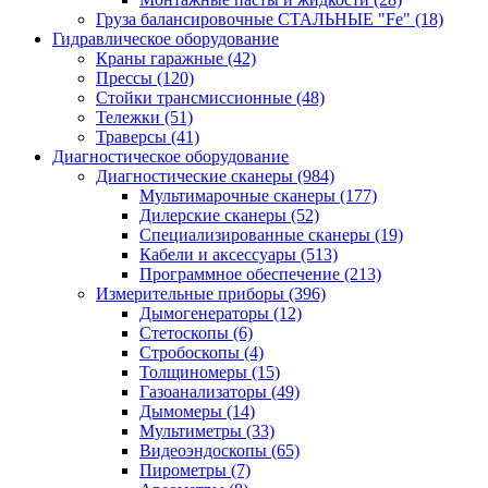
Груза балансировочные СТАЛЬНЫЕ "Fe"
(18)
Гидравлическое оборудование
Краны гаражные
(42)
Прессы
(120)
Стойки трансмиссионные
(48)
Тележки
(51)
Траверсы
(41)
Диагностическое оборудование
Диагностические сканеры
(984)
Мультимарочные сканеры
(177)
Дилерские сканеры
(52)
Специализированные сканеры
(19)
Кабели и аксессуары
(513)
Программное обеспечение
(213)
Измерительные приборы
(396)
Дымогенераторы
(12)
Стетоскопы
(6)
Стробоскопы
(4)
Толщиномеры
(15)
Газоанализаторы
(49)
Дымомеры
(14)
Мультиметры
(33)
Видеоэндоскопы
(65)
Пирометры
(7)