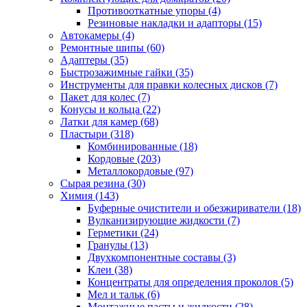
Противооткатные упоры
(4)
Резиновые накладки и адапторы
(15)
Автокамеры
(4)
Ремонтные шипы
(60)
Адаптеры
(35)
Быстрозажимные гайки
(35)
Инструменты для правки колесных дисков
(7)
Пакет для колес
(7)
Конусы и кольца
(22)
Латки для камер
(68)
Пластыри
(318)
Комбинированные
(18)
Кордовые
(203)
Металлокордовые
(97)
Сырая резина
(30)
Химия
(143)
Буферные очистители и обезжириватели
(18)
Вулканизирующие жидкости
(7)
Герметики
(24)
Гранулы
(13)
Двухкомпонентные составы
(3)
Клеи
(38)
Концентраты для определения проколов
(5)
Мел и тальк
(6)
Монтажные пасты и жидкости
(28)