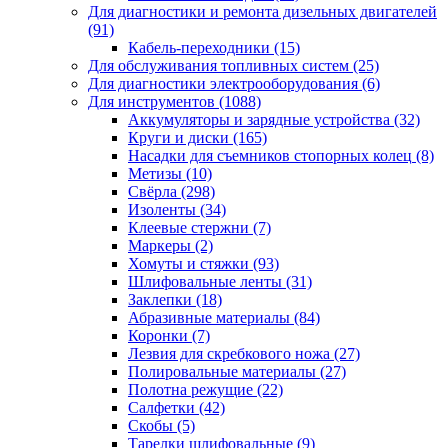
Для диагностики и ремонта дизельных двигателей
(91)
Кабель-переходники
(15)
Для обслуживания топливных систем
(25)
Для диагностики электрооборудования
(6)
Для инструментов
(1088)
Аккумуляторы и зарядные устройства
(32)
Круги и диски
(165)
Насадки для съемников стопорных колец
(8)
Метизы
(10)
Свёрла
(298)
Изоленты
(34)
Клеевые стержни
(7)
Маркеры
(2)
Хомуты и стяжки
(93)
Шлифовальные ленты
(31)
Заклепки
(18)
Абразивные материалы
(84)
Коронки
(7)
Лезвия для скребкового ножа
(27)
Полировальные материалы
(27)
Полотна режущие
(22)
Салфетки
(42)
Скобы
(5)
Тарелки шлифовальные
(9)