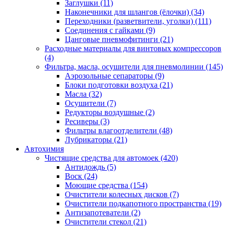
Заглушки
(11)
Наконечники для шлангов (ёлочки)
(34)
Переходники (разветвители, уголки)
(111)
Соединения с гайками
(9)
Цанговые пневмофитинги
(21)
Расходные материалы для винтовых компрессоров
(4)
Фильтра, масла, осушители для пневмолинии
(145)
Аэрозольные сепараторы
(9)
Блоки подготовки воздуха
(21)
Масла
(32)
Осушители
(7)
Редукторы воздушные
(2)
Ресиверы
(3)
Фильтры влагоотделители
(48)
Лубрикаторы
(21)
Автохимия
Чистящие средства для автомоек
(420)
Антидождь
(5)
Воск
(24)
Моющие средства
(154)
Очистители колесных дисков
(7)
Очистители подкапотного пространства
(19)
Антизапотеватели
(2)
Очистители стекол
(21)