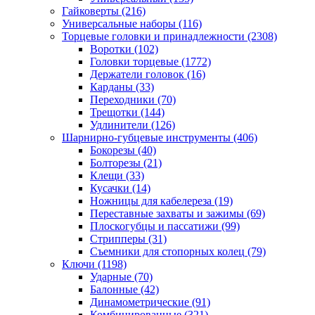
Гайковерты
(216)
Универсальные наборы
(116)
Торцевые головки и принадлежности
(2308)
Воротки
(102)
Головки торцевые
(1772)
Держатели головок
(16)
Карданы
(33)
Переходники
(70)
Трещотки
(144)
Удлинители
(126)
Шарнирно-губцевые инструменты
(406)
Бокорезы
(40)
Болторезы
(21)
Клещи
(33)
Кусачки
(14)
Ножницы для кабелереза
(19)
Переставные захваты и зажимы
(69)
Плоскогубцы и пассатижи
(99)
Стрипперы
(31)
Съемники для стопорных колец
(79)
Ключи
(1198)
Ударные
(70)
Балонные
(42)
Динамометрические
(91)
Комбинированные
(321)