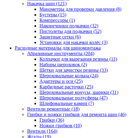
Накачка шин
(121)
Манометры для проверки давления
(8)
Бустеры
(15)
Компрессоры
(1)
Наконечники подкачки
(32)
Пистолеты для подкачки
(52)
Защитные сетки
(6)
Установки для накачки колёс
(3)
Расходные материалы для шиномонтажа
Абразивные инструменты
(204)
Колпачки для вырезания резины
(11)
Наборы шероховок
(2)
Щетки для зачистки резины
(33)
Шероховальные кольца
(24)
Адаптеры и оси
(25)
Карбидные расточки
(25)
Шероховальные конусы, шарики
(31)
Шероховальные полусферы
(47)
Шлифовальные камни
(7)
Вентили ремонтные
(18)
Грибки и ножки грибков для ремонта шин
(46)
Грибки
(36)
Ножки грибков
(10)
Вентили
(164)
Жгуты
(19)