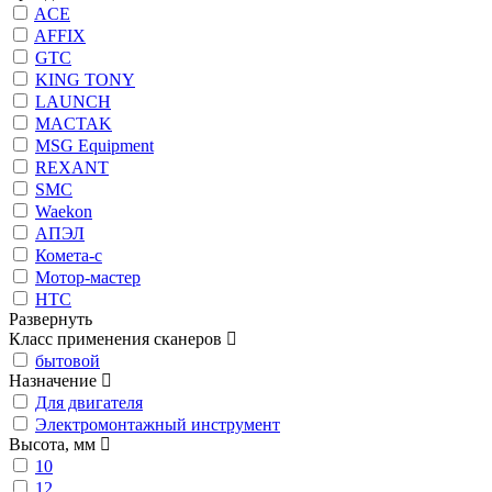
ACE
AFFIX
GTC
KING TONY
LAUNCH
MACTAK
MSG Equipment
REXANT
SMC
Waekon
АПЭЛ
Комета-с
Мотор-мастер
НТС
Развернуть
Класс применения сканеров
бытовой
Назначение
Для двигателя
Электромонтажный инструмент
Высота, мм
10
12