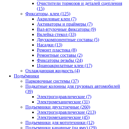
Очистители тормозов и деталей сцепления
(15)
Фиксаторы, клеи
(125)
Акриловые клеи
(7)
Активаторы и праймеры
(7)
Вал-втулочные фиксаторы
(9)
Вклейка стекол
(33)
Двухкомпонентные составы
(5)
Насадки
(13)
Ремонт пластика
(8)
Ремонтные составы
(2)
Фиксаторы резьбы
(24)
Цианоакрилатные клеи
(17)
Охлаждающая жидкость
(4)
Подъёмники
Парковочные системы
(37)
Подкатные колонны для грузовых автомобилей
(39)
Электрогидравлические
(7)
Электромеханические
(31)
Подъемники двухстоечные
(260)
Электрогидравлические
(213)
Электромеханические
(45)
Подъемники для мототехники
(12)
Подъемники канавные (на яму)
(29)