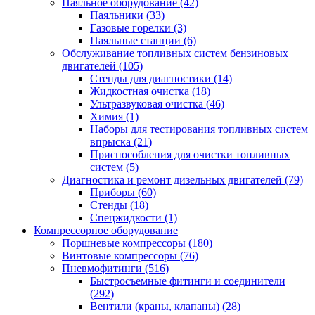
Паяльное оборудование
(42)
Паяльники
(33)
Газовые горелки
(3)
Паяльные станции
(6)
Обслуживание топливных систем бензиновых
двигателей
(105)
Стенды для диагностики
(14)
Жидкостная очистка
(18)
Ультразвуковая очистка
(46)
Химия
(1)
Наборы для тестирования топливных систем
впрыска
(21)
Приспособления для очистки топливных
систем
(5)
Диагностика и ремонт дизельных двигателей
(79)
Приборы
(60)
Стенды
(18)
Спецжидкости
(1)
Компрессорное оборудование
Поршневые компрессоры
(180)
Винтовые компрессоры
(76)
Пневмофитинги
(516)
Быстросъемные фитинги и соединители
(292)
Вентили (краны, клапаны)
(28)