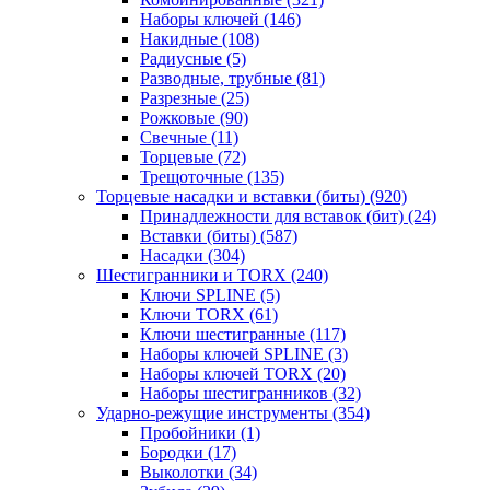
Наборы ключей
(146)
Накидные
(108)
Радиусные
(5)
Разводные, трубные
(81)
Разрезные
(25)
Рожковые
(90)
Свечные
(11)
Торцевые
(72)
Трещоточные
(135)
Торцевые насадки и вставки (биты)
(920)
Принадлежности для вставок (бит)
(24)
Вставки (биты)
(587)
Насадки
(304)
Шестигранники и TORX
(240)
Ключи SPLINE
(5)
Ключи TORX
(61)
Ключи шестигранные
(117)
Наборы ключей SPLINE
(3)
Наборы ключей TORX
(20)
Наборы шестигранников
(32)
Ударно-режущие инструменты
(354)
Пробойники
(1)
Бородки
(17)
Выколотки
(34)