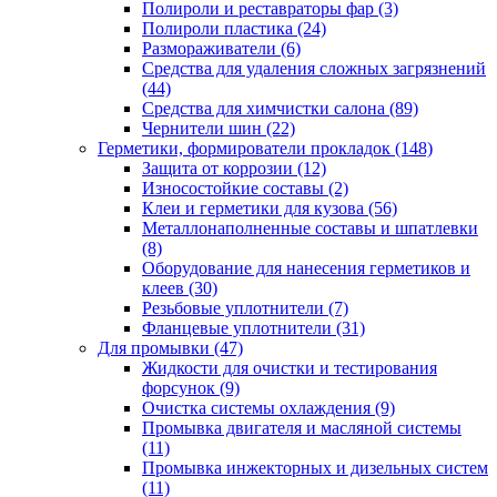
Полироли и реставраторы фар
(3)
Полироли пластика
(24)
Размораживатели
(6)
Средства для удаления сложных загрязнений
(44)
Средства для химчистки салона
(89)
Чернители шин
(22)
Герметики, формирователи прокладок
(148)
Защита от коррозии
(12)
Износостойкие составы
(2)
Клеи и герметики для кузова
(56)
Металлонаполненные составы и шпатлевки
(8)
Оборудование для нанесения герметиков и
клеев
(30)
Резьбовые уплотнители
(7)
Фланцевые уплотнители
(31)
Для промывки
(47)
Жидкости для очистки и тестирования
форсунок
(9)
Очистка системы охлаждения
(9)
Промывка двигателя и масляной системы
(11)
Промывка инжекторных и дизельных систем
(11)