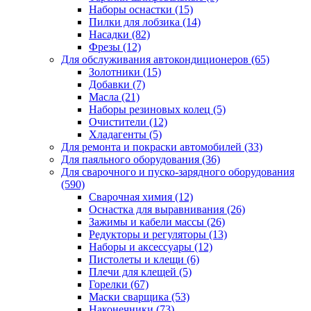
Наборы оснастки
(15)
Пилки для лобзика
(14)
Насадки
(82)
Фрезы
(12)
Для обслуживания автокондиционеров
(65)
Золотники
(15)
Добавки
(7)
Масла
(21)
Наборы резиновых колец
(5)
Очистители
(12)
Хладагенты
(5)
Для ремонта и покраски автомобилей
(33)
Для паяльного оборудования
(36)
Для сварочного и пуско-зарядного оборудования
(590)
Сварочная химия
(12)
Оснастка для выравнивания
(26)
Зажимы и кабели массы
(26)
Редукторы и регуляторы
(13)
Наборы и аксессуары
(12)
Пистолеты и клещи
(6)
Плечи для клещей
(5)
Горелки
(67)
Маски сварщика
(53)
Наконечники
(73)