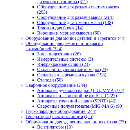
дизельного топлива
(311)
Оборудование для раздачи густых смазок
(203)
Оборудование для раздачи масла
(214)
Оборудование для замены масла
(138)
Тележки для бочек
(14)
Воронки и мерные емкости
(60)
Оборудование для мойки деталей и агрегатов
(44)
Оборудование для ремонта и покраски
автомобилей
(324)
Зоны подготовки
(26)
Измерительные системы
(3)
Инфракрасные сушки
(23)
Окрасочно-сушильные камеры
(23)
Оснастка для ремонта кузова
(198)
Стапели
(50)
Сварочное оборудование
(244)
Аппараты дуговой сварки (TIG, MMA)
(72)
Аппараты плазменной резки (CUT)
(27)
Аппараты точечной сварки (SPOT)
(42)
Сварочные полуавтоматы (MIG-MAG)
(90)
Пуско-зарядное оборудование
(244)
Генераторы (электростанции)
(25)
Оборудование для удаления выхлопных газов
(75)
Вентиляторы
(10)