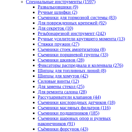
Специальные инструменты
(1597)
Развальцовщики
(9)
Ручные шлифки
(2)
Съемники для тормозной системы
(83)
Для поврежденных крепежей
(92)
Для секреток
(10)
Резьбонарезной инструмент
(242)
Ручные усилители крутящего момента
(13)
Стяжки пружин
(27)
Съемники стоек амортизатора
(8)
Съемники поршневой группы
(33)
Съемники шкивов
(28)
Фиксаторы распредвала и коленвала
(276)
Щипцы для топливных линий
(8)
Щипцы для хомутов
(42)
Силовые винты
(12)
Для замены стекол
(25)
Для ремонта салона
(28)
Рассухариватели клапанов
(44)
Съемники кислородных датчиков
(18)
Съемники масляных фильтров
(116)
Съемники подшипников
(185)
Съемники шаровых опор и рулевых
наконечников
(91)
Съёмники форсунок
(43)