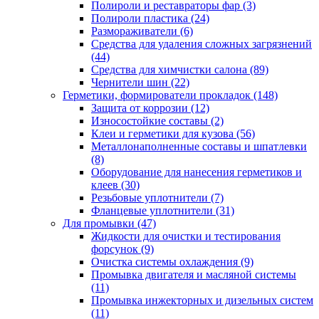
Полироли и реставраторы фар
(3)
Полироли пластика
(24)
Размораживатели
(6)
Средства для удаления сложных загрязнений
(44)
Средства для химчистки салона
(89)
Чернители шин
(22)
Герметики, формирователи прокладок
(148)
Защита от коррозии
(12)
Износостойкие составы
(2)
Клеи и герметики для кузова
(56)
Металлонаполненные составы и шпатлевки
(8)
Оборудование для нанесения герметиков и
клеев
(30)
Резьбовые уплотнители
(7)
Фланцевые уплотнители
(31)
Для промывки
(47)
Жидкости для очистки и тестирования
форсунок
(9)
Очистка системы охлаждения
(9)
Промывка двигателя и масляной системы
(11)
Промывка инжекторных и дизельных систем
(11)