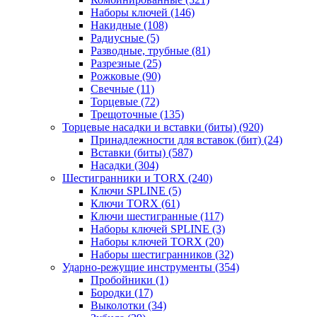
Наборы ключей
(146)
Накидные
(108)
Радиусные
(5)
Разводные, трубные
(81)
Разрезные
(25)
Рожковые
(90)
Свечные
(11)
Торцевые
(72)
Трещоточные
(135)
Торцевые насадки и вставки (биты)
(920)
Принадлежности для вставок (бит)
(24)
Вставки (биты)
(587)
Насадки
(304)
Шестигранники и TORX
(240)
Ключи SPLINE
(5)
Ключи TORX
(61)
Ключи шестигранные
(117)
Наборы ключей SPLINE
(3)
Наборы ключей TORX
(20)
Наборы шестигранников
(32)
Ударно-режущие инструменты
(354)
Пробойники
(1)
Бородки
(17)
Выколотки
(34)