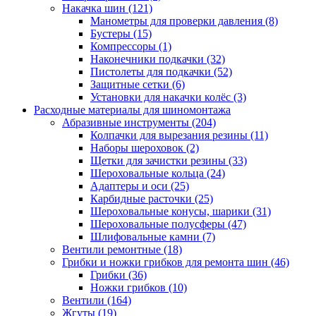
Накачка шин
(121)
Манометры для проверки давления
(8)
Бустеры
(15)
Компрессоры
(1)
Наконечники подкачки
(32)
Пистолеты для подкачки
(52)
Защитные сетки
(6)
Установки для накачки колёс
(3)
Расходные материалы для шиномонтажа
Абразивные инструменты
(204)
Колпачки для вырезания резины
(11)
Наборы шероховок
(2)
Щетки для зачистки резины
(33)
Шероховальные кольца
(24)
Адаптеры и оси
(25)
Карбидные расточки
(25)
Шероховальные конусы, шарики
(31)
Шероховальные полусферы
(47)
Шлифовальные камни
(7)
Вентили ремонтные
(18)
Грибки и ножки грибков для ремонта шин
(46)
Грибки
(36)
Ножки грибков
(10)
Вентили
(164)
Жгуты
(19)