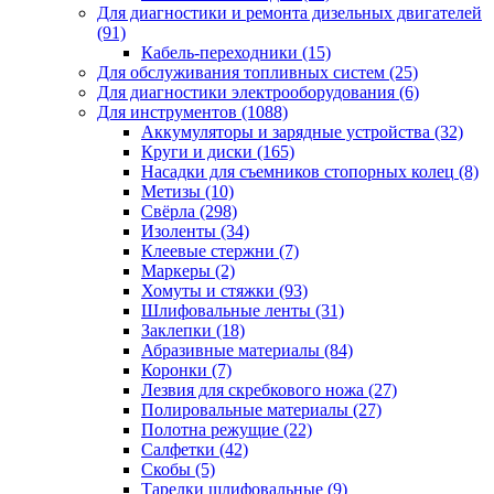
Для диагностики и ремонта дизельных двигателей
(91)
Кабель-переходники
(15)
Для обслуживания топливных систем
(25)
Для диагностики электрооборудования
(6)
Для инструментов
(1088)
Аккумуляторы и зарядные устройства
(32)
Круги и диски
(165)
Насадки для съемников стопорных колец
(8)
Метизы
(10)
Свёрла
(298)
Изоленты
(34)
Клеевые стержни
(7)
Маркеры
(2)
Хомуты и стяжки
(93)
Шлифовальные ленты
(31)
Заклепки
(18)
Абразивные материалы
(84)
Коронки
(7)
Лезвия для скребкового ножа
(27)
Полировальные материалы
(27)
Полотна режущие
(22)
Салфетки
(42)
Скобы
(5)
Тарелки шлифовальные
(9)