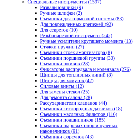
Специальные инструменты
(1597)
Развальцовщики
(9)
Ручные шлифки
(2)
Съемники для тормозной системы
(83)
Для поврежденных крепежей
(92)
Для секреток
(10)
Резьбонарезной инструмент
(242)
Ручные усилители крутящего момента
(13)
Стяжки пружин
(27)
Съемники стоек амортизатора
(8)
Съемники поршневой группы
(33)
Съемники шкивов
(28)
Фиксаторы распредвала и коленвала
(276)
Щипцы для топливных линий
(8)
Щипцы для хомутов
(42)
Силовые винты
(12)
Для замены стекол
(25)
Для ремонта салона
(28)
Рассухариватели клапанов
(44)
Съемники кислородных датчиков
(18)
Съемники масляных фильтров
(116)
Съемники подшипников
(185)
Съемники шаровых опор и рулевых
наконечников
(91)
Съёмники форсунок
(43)