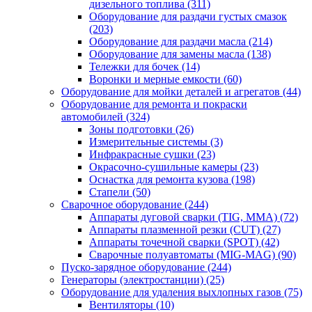
дизельного топлива
(311)
Оборудование для раздачи густых смазок
(203)
Оборудование для раздачи масла
(214)
Оборудование для замены масла
(138)
Тележки для бочек
(14)
Воронки и мерные емкости
(60)
Оборудование для мойки деталей и агрегатов
(44)
Оборудование для ремонта и покраски
автомобилей
(324)
Зоны подготовки
(26)
Измерительные системы
(3)
Инфракрасные сушки
(23)
Окрасочно-сушильные камеры
(23)
Оснастка для ремонта кузова
(198)
Стапели
(50)
Сварочное оборудование
(244)
Аппараты дуговой сварки (TIG, MMA)
(72)
Аппараты плазменной резки (CUT)
(27)
Аппараты точечной сварки (SPOT)
(42)
Сварочные полуавтоматы (MIG-MAG)
(90)
Пуско-зарядное оборудование
(244)
Генераторы (электростанции)
(25)
Оборудование для удаления выхлопных газов
(75)
Вентиляторы
(10)