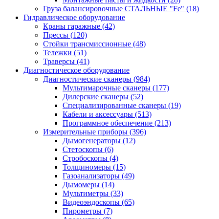
Груза балансировочные СТАЛЬНЫЕ "Fe"
(18)
Гидравлическое оборудование
Краны гаражные
(42)
Прессы
(120)
Стойки трансмиссионные
(48)
Тележки
(51)
Траверсы
(41)
Диагностическое оборудование
Диагностические сканеры
(984)
Мультимарочные сканеры
(177)
Дилерские сканеры
(52)
Специализированные сканеры
(19)
Кабели и аксессуары
(513)
Программное обеспечение
(213)
Измерительные приборы
(396)
Дымогенераторы
(12)
Стетоскопы
(6)
Стробоскопы
(4)
Толщиномеры
(15)
Газоанализаторы
(49)
Дымомеры
(14)
Мультиметры
(33)
Видеоэндоскопы
(65)
Пирометры
(7)