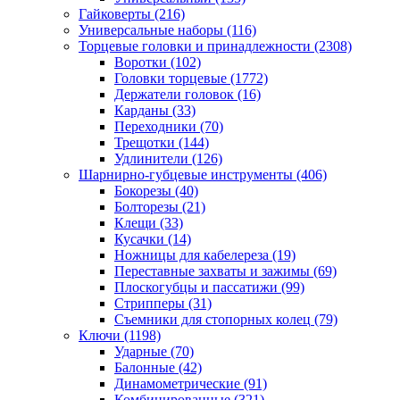
Гайковерты
(216)
Универсальные наборы
(116)
Торцевые головки и принадлежности
(2308)
Воротки
(102)
Головки торцевые
(1772)
Держатели головок
(16)
Карданы
(33)
Переходники
(70)
Трещотки
(144)
Удлинители
(126)
Шарнирно-губцевые инструменты
(406)
Бокорезы
(40)
Болторезы
(21)
Клещи
(33)
Кусачки
(14)
Ножницы для кабелереза
(19)
Переставные захваты и зажимы
(69)
Плоскогубцы и пассатижи
(99)
Стрипперы
(31)
Съемники для стопорных колец
(79)
Ключи
(1198)
Ударные
(70)
Балонные
(42)
Динамометрические
(91)
Комбинированные
(321)