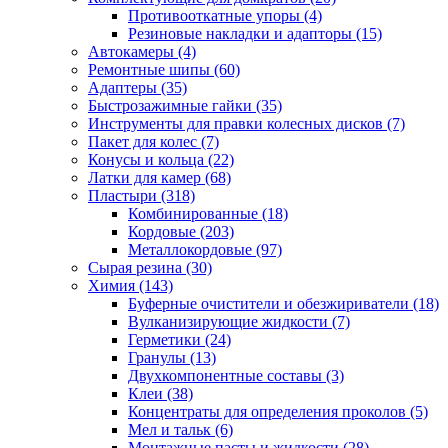
Противооткатные упоры
(4)
Резиновые накладки и адапторы
(15)
Автокамеры
(4)
Ремонтные шипы
(60)
Адаптеры
(35)
Быстрозажимные гайки
(35)
Инструменты для правки колесных дисков
(7)
Пакет для колес
(7)
Конусы и кольца
(22)
Латки для камер
(68)
Пластыри
(318)
Комбинированные
(18)
Кордовые
(203)
Металлокордовые
(97)
Сырая резина
(30)
Химия
(143)
Буферные очистители и обезжириватели
(18)
Вулканизирующие жидкости
(7)
Герметики
(24)
Гранулы
(13)
Двухкомпонентные составы
(3)
Клеи
(38)
Концентраты для определения проколов
(5)
Мел и тальк
(6)
Монтажные пасты и жидкости
(28)