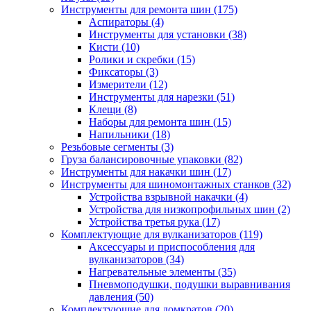
Инструменты для ремонта шин
(175)
Аспираторы
(4)
Инструменты для установки
(38)
Кисти
(10)
Ролики и скребки
(15)
Фиксаторы
(3)
Измерители
(12)
Инструменты для нарезки
(51)
Клещи
(8)
Наборы для ремонта шин
(15)
Напильники
(18)
Резьбовые сегменты
(3)
Груза балансировочные упаковки
(82)
Инструменты для накачки шин
(17)
Инструменты для шиномонтажных станков
(32)
Устройства взрывной накачки
(4)
Устройства для низкопрофильных шин
(2)
Устройства третья рука
(17)
Комплектующие для вулканизаторов
(119)
Аксессуары и приспособления для
вулканизаторов
(34)
Нагревательные элементы
(35)
Пневмоподушки, подушки выравнивания
давления
(50)
Комплектующие для домкратов
(20)