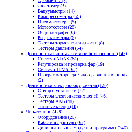
Ареометры
(8)
Люфтомер
(3)
Вакуумметры
(14)
Компрессометры
(55)
Пневмотестеры
(5)
Мотортестеры
(28)
Осциллографы
(6)
Рефрактометры
(6)
Тестеры тормозной жидкости
(8)
Тестеры давления
(54)
Диагностика систем активной безопасности
(147)
Система ADAS
(64)
Регулировка и проверка фар
(19)
Система TPMS
(62)
Программаторы датчиков давления в шинах
(2)
Диагностика электрооборудования
(126)
Стенды, установки
(22)
Тестеры электрических цепей
(46)
Тестеры АКБ
(48)
Токовые клещи
(10)
Чип-тюнинг
(428)
Оборудование
(26)
Кабели и адаптеры
(62)
Дополнительные модули и программы
(340)