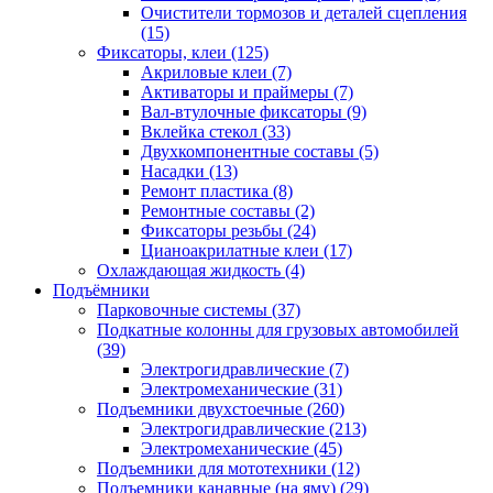
Очистители тормозов и деталей сцепления
(15)
Фиксаторы, клеи
(125)
Акриловые клеи
(7)
Активаторы и праймеры
(7)
Вал-втулочные фиксаторы
(9)
Вклейка стекол
(33)
Двухкомпонентные составы
(5)
Насадки
(13)
Ремонт пластика
(8)
Ремонтные составы
(2)
Фиксаторы резьбы
(24)
Цианоакрилатные клеи
(17)
Охлаждающая жидкость
(4)
Подъёмники
Парковочные системы
(37)
Подкатные колонны для грузовых автомобилей
(39)
Электрогидравлические
(7)
Электромеханические
(31)
Подъемники двухстоечные
(260)
Электрогидравлические
(213)
Электромеханические
(45)
Подъемники для мототехники
(12)
Подъемники канавные (на яму)
(29)