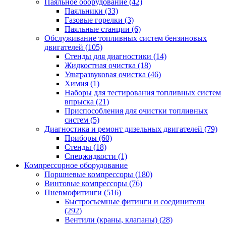
Паяльное оборудование
(42)
Паяльники
(33)
Газовые горелки
(3)
Паяльные станции
(6)
Обслуживание топливных систем бензиновых
двигателей
(105)
Стенды для диагностики
(14)
Жидкостная очистка
(18)
Ультразвуковая очистка
(46)
Химия
(1)
Наборы для тестирования топливных систем
впрыска
(21)
Приспособления для очистки топливных
систем
(5)
Диагностика и ремонт дизельных двигателей
(79)
Приборы
(60)
Стенды
(18)
Спецжидкости
(1)
Компрессорное оборудование
Поршневые компрессоры
(180)
Винтовые компрессоры
(76)
Пневмофитинги
(516)
Быстросъемные фитинги и соединители
(292)
Вентили (краны, клапаны)
(28)