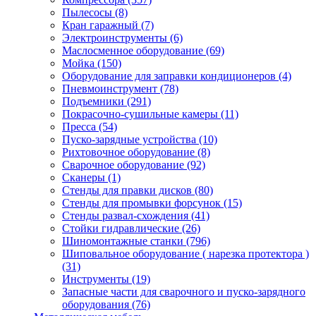
Пылесосы
(8)
Кран гаражный
(7)
Электроинструменты
(6)
Маслосменное оборудование
(69)
Мойка
(150)
Оборудование для заправки кондиционеров
(4)
Пневмоинструмент
(78)
Подъемники
(291)
Покрасочно-сушильные камеры
(11)
Пресса
(54)
Пуско-зарядные устройства
(10)
Рихтовочное оборудование
(8)
Сварочное оборудование
(92)
Сканеры
(1)
Стенды для правки дисков
(80)
Стенды для промывки форсунок
(15)
Стенды развал-схождения
(41)
Стойки гидравлические
(26)
Шиномонтажные станки
(796)
Шиповальное оборудование ( нарезка протектора )
(31)
Инструменты
(19)
Запасные части для сварочного и пуско-зарядного
оборудования
(76)