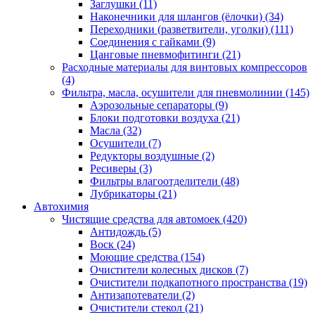
Заглушки
(11)
Наконечники для шлангов (ёлочки)
(34)
Переходники (разветвители, уголки)
(111)
Соединения с гайками
(9)
Цанговые пневмофитинги
(21)
Расходные материалы для винтовых компрессоров
(4)
Фильтра, масла, осушители для пневмолинии
(145)
Аэрозольные сепараторы
(9)
Блоки подготовки воздуха
(21)
Масла
(32)
Осушители
(7)
Редукторы воздушные
(2)
Ресиверы
(3)
Фильтры влагоотделители
(48)
Лубрикаторы
(21)
Автохимия
Чистящие средства для автомоек
(420)
Антидождь
(5)
Воск
(24)
Моющие средства
(154)
Очистители колесных дисков
(7)
Очистители подкапотного пространства
(19)
Антизапотеватели
(2)
Очистители стекол
(21)