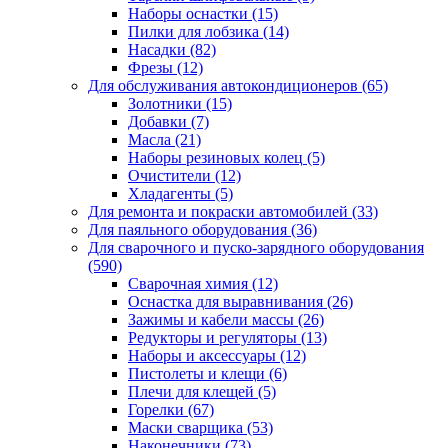
Наборы оснастки
(15)
Пилки для лобзика
(14)
Насадки
(82)
Фрезы
(12)
Для обслуживания автокондиционеров
(65)
Золотники
(15)
Добавки
(7)
Масла
(21)
Наборы резиновых колец
(5)
Очистители
(12)
Хладагенты
(5)
Для ремонта и покраски автомобилей
(33)
Для паяльного оборудования
(36)
Для сварочного и пуско-зарядного оборудования
(590)
Сварочная химия
(12)
Оснастка для выравнивания
(26)
Зажимы и кабели массы
(26)
Редукторы и регуляторы
(13)
Наборы и аксессуары
(12)
Пистолеты и клещи
(6)
Плечи для клещей
(5)
Горелки
(67)
Маски сварщика
(53)
Наконечники
(73)