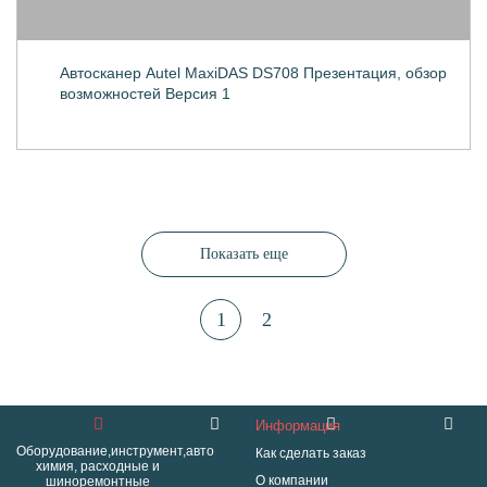
Автосканер Autel MaxiDAS DS708 Презентация, обзор
возможностей Версия 1
Показать еще
1
2
Информация
Оборудование,инструмент,авто
Как сделать заказ
химия, расходные и
О компании
шиноремонтные