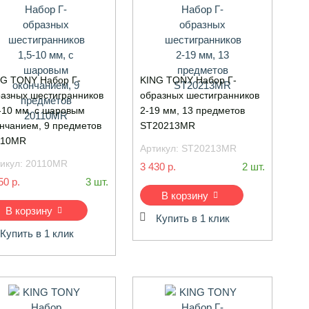
G TONY Набор Г-
KING TONY Набор Г-
азных шестигранников
образных шестигранников
-10 мм, с шаровым
2-19 мм, 13 предметов
нчанием, 9 предметов
ST20213MR
110MR
Артикул:
ST20213MR
икул:
20110MR
3 430 р.
2 шт.
50 р.
3 шт.
В корзину
В корзину
Купить в 1 клик
Купить в 1 клик