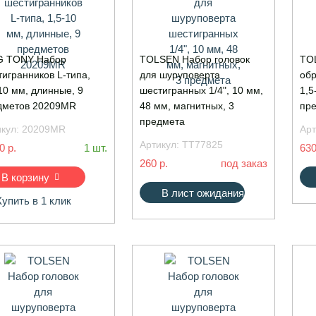
G TONY Набор
TOLSEN Набор головок
TO
игранников L-типа,
для шуруповерта
обр
10 мм, длинные, 9
шестигранных 1/4", 10 мм,
1,5
дметов 20209MR
48 мм, магнитных, 3
пр
предмета
икул:
20209MR
Арт
Артикул:
TT77825
0 р.
1 шт.
630
260 р.
под заказ
В корзину
В лист ожидания
Купить в 1 клик