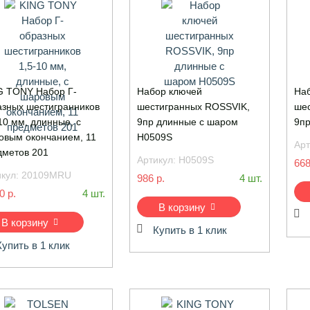
G TONY Набор Г-
Набор ключей
Наб
азных шестигранников
шестигранных ROSSVIK,
шес
10 мм, длинные, с
9пр длинные с шаром
9п
овым окончанием, 11
H0509S
Арт
дметов 201
Артикул:
H0509S
668
икул:
20109MRU
986 р.
4 шт.
0 р.
4 шт.
В корзину
В корзину
Купить в 1 клик
Купить в 1 клик