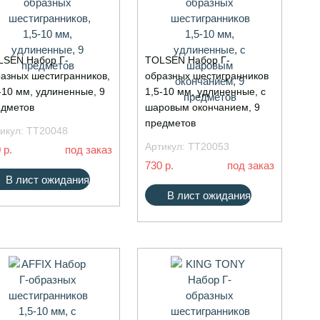
LSEN Набор Г-
TOLSEN Набор Г-
азных шестигранников,
образных шестигранников
-10 мм, удлиненные, 9
1,5-10 мм, удлиненные, с
едметов
шаровым окончанием, 9
предметов
икул:
TT20048
Артикул:
TT20053
 р.
под заказ
730 р.
под заказ
В лист ожидания
В лист ожидания