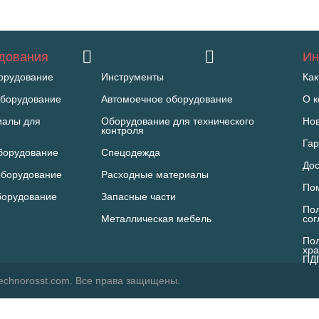
удования
Ин
орудование
Инструменты
Как
борудование
Автомоечное оборудование
О 
иалы для
Оборудование для технического
Но
контроля
Гар
борудование
Спецодежда
Дос
оборудование
Расходные материалы
По
борудование
Запасные части
Пол
Металлическая мебель
со
Пол
хра
ПД
echnorosst.com. Все права защищены.