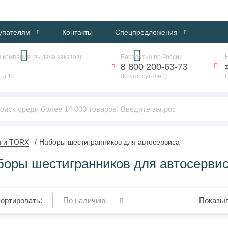
ИНТЕРНЕТ-МАГАЗИН ПРОФЕССИОНАЛЬНОГО ОБОРУДОВАНИЯ
упателям
Контакты
Спецпредложения
 компания (выдача заказов):
Бесплатно по России
8 800 200-63-73
 д.18
(Круглосуточно)
и и TORX
Наборы шестигранников для автосервиса
боры шестигранников для автосерви
ортировать:
По наличию
Показыв