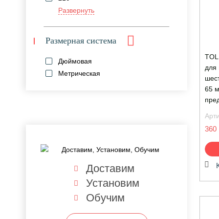
Развернуть
Размерная система
TOL
Дюймовая
для
Метрическая
шест
65 м
пре
Арт
360 
Доставим
Установим
Обучим