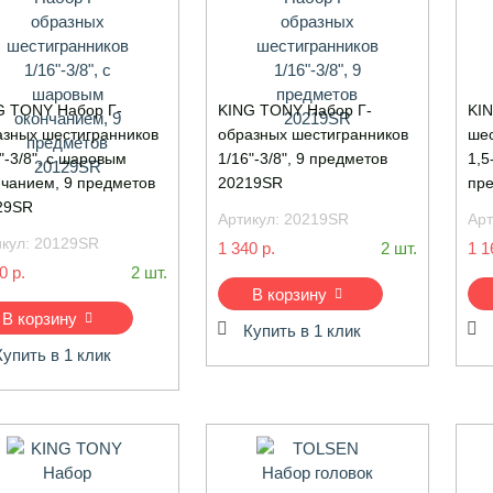
G TONY Набор Г-
KING TONY Набор Г-
KI
азных шестигранников
образных шестигранников
шес
"-3/8", с шаровым
1/16"-3/8", 9 предметов
1,5
нчанием, 9 предметов
20219SR
пр
29SR
Артикул:
20219SR
Арт
икул:
20129SR
1 340 р.
2 шт.
1 1
0 р.
2 шт.
В корзину
В корзину
Купить в 1 клик
Купить в 1 клик