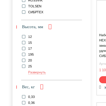
ROSSVIK
TOLSEN
СИБРТЕХ
Высота, мм
Наб
12
HEX,
15
зака
17
удл
195
СИБ
20
Арт
25
1 10
Развернуть
Вес, кг
0,33
0,36