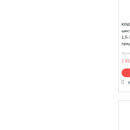
KIN
шест
1,5-
пре
Арт
1 81