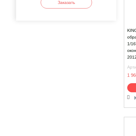
Заказать
KIN
обр
1/16
око
201
Арт
1 96