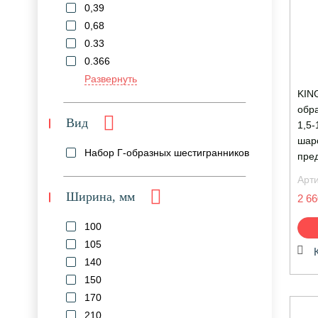
0,39
0,68
0.33
0.366
Развернуть
KIN
обр
Вид
1,5-
шар
Набор Г-образных шестигранников
пре
Арт
Ширина, мм
2 66
100
105
140
150
170
210