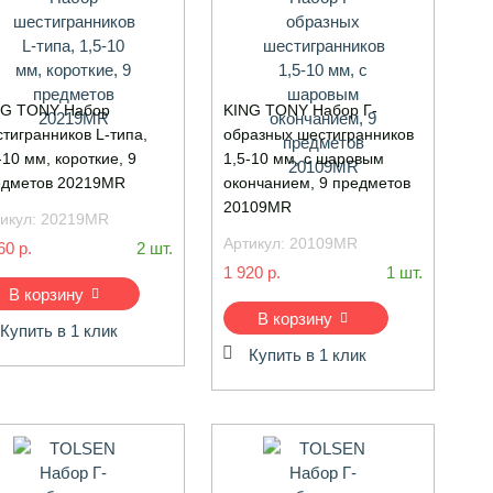
NG TONY Набор
KING TONY Набор Г-
тигранников L-типа,
образных шестигранников
-10 мм, короткие, 9
1,5-10 мм, с шаровым
едметов 20219MR
окончанием, 9 предметов
20109MR
икул:
20219MR
Артикул:
20109MR
60 р.
2 шт.
1 920 р.
1 шт.
В корзину
В корзину
Купить в 1 клик
Купить в 1 клик