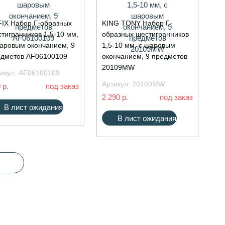
IX Набор Г-образных
KING TONY Набор Г-
тигранников 1,5-10 мм,
образных шестигранников
аровым окончанием, 9
1,5-10 мм, с шаровым
едметов AF06100109
окончанием, 9 предметов
20109MW
икул:
AF06100109
Артикул:
20109MW
 р.
под заказ
2 290 р.
под заказ
В лист ожидания
В лист ожидания