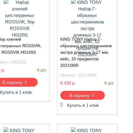
ор ключей
KING TONY Набор Г-
тигранных ROSSVIK,
образных шестигранников
р ROSSVIK H0109S
экстра длинных 3-17 мм,
кейс, 10 предметов
икул:
H0109S
20210MR
 р.
4 шт.
Артикул:
20210MR
В корзину
6 430 р.
4 шт.
Купить в 1 клик
В корзину
Купить в 1 клик