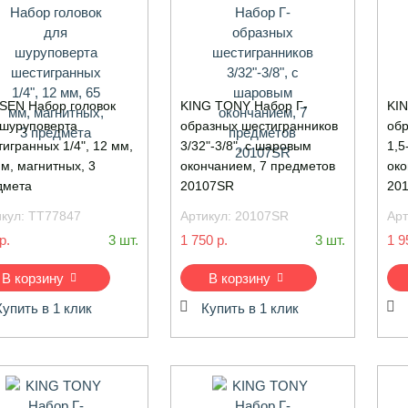
SEN Набор головок
KING TONY Набор Г-
KIN
 шуруповерта
образных шестигранников
обр
игранных 1/4", 12 мм,
3/32"-3/8", с шаровым
1,5
м, магнитных, 3
окончанием, 7 предметов
око
дмета
20107SR
20
икул:
TT77847
Артикул:
20107SR
Арт
р.
3 шт.
1 750 р.
3 шт.
1 9
В корзину
В корзину
Купить в 1 клик
Купить в 1 клик