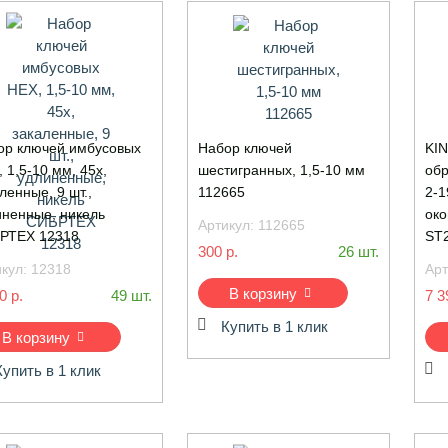
ор ключей имбусовых
Набор ключей
KIN
 1,5-10 мм, 45х,
шестигранных, 1,5-10 мм
обр
ленные, 9 шт.,
112665
2-1
иненные, никель
око
Артикул:
112665
РТЕХ 12318
ST
300 р.
26 шт.
икул:
12318
Арт
В корзину
0 р.
49 шт.
7 3
Купить в 1 клик
В корзину
Купить в 1 клик