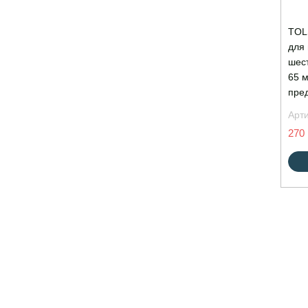
TOL
для
шест
65 м
пре
Арт
270 