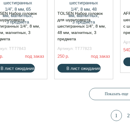
SEN Набор головок
TOLSEN Набор головок
AFF
 шуруповерта
для шуруповерта
шес
игранных 1/4", 8 мм,
шестигранных 1/4", 8 мм,
с ш
м, магнитных, 3
48 мм, магнитных, 3
пр
дмета
предмета
Арт
икул:
TT77843
Артикул:
TT77823
540
р.
под заказ
250 р.
под заказ
В лист ожидания
В лист ожидания
Показать еще
1
2