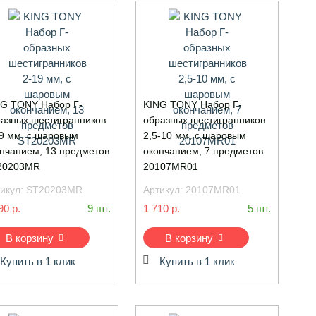
G TONY Набор Г-
KING TONY Набор Г-
азных шестигранников
образных шестигранников
9 мм, с шаровым
2,5-10 мм, с шаровым
нчанием, 13 предметов
окончанием, 7 предметов
20203MR
20107MR01
икул:
ST20203MR
Артикул:
20107MR01
90 р.
9 шт.
1 710 р.
5 шт.
В корзину
В корзину
Купить в 1 клик
Купить в 1 клик