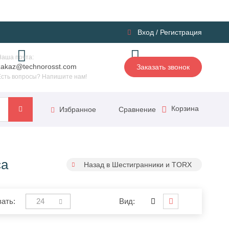
Вход
/
Регистрация
Наша почта:
zakaz@technorosst.com
Заказать звонок
Есть вопросы? Напишите нам!
Корзина
Сравнение
Избранное
са
Назад в Шестигранники и TORX
ать:
24
Вид: