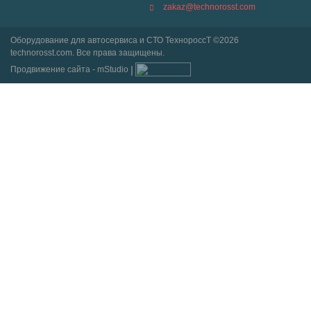
zakaz@technorosst.com
Оборудование для автосервиса и СТО ТехнороссТ ©2026
technorosst.com. Все права защищены.
Продвижение сайта - mStudio