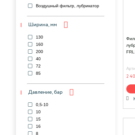
Воздушный фильтр, лубрикатор
Ширина, мм
130
Филь
160
лубр
200
FRL
40
72
Арт
85
2 40
Давление, бар
0,5-10
10
15
16
8