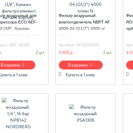
ьтр воздушный для
Фильтр воздушный
Фил
прессора ECO AEF-
влагоотделитель NBPT AF
ROS
 (3/8", бумажн.
4000-04 (G1/2") 4000 л/
луб
ьтроэлемент, металл.
мин N
ус)
икул:
AEF-382M
Артикул:
AF400004N
Арт
р.
2 шт.
3 500 р.
2 шт.
4 0
В корзину
В корзину
Купить в 1 клик
Купить в 1 клик