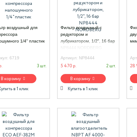
ьтр воздушный для
Фильтр воздушный с
Фил
прессора
редуктором и
дву
ошумного 1/4" пластик
лубрикатором, 1/2", 16 бар
мк
NP8444 NORDBERG
икул:
6719
Артикул:
NP8444
Арт
р.
3 шт.
5 470 р.
2 шт.
28 
В корзину
В корзину
Купить в 1 клик
Купить в 1 клик