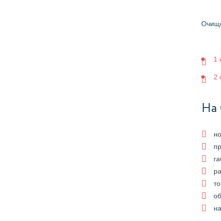
Очище
1 
2 
На 
н
п
га
р
то
об
на