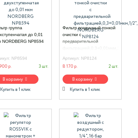
ьтр группа
Фильтр воздушный тонкой
хступенчатая до 0,01
очистки с
м NORDBERG NP8594
предварительной
фильтрацией,0,3+0,01мкм,1/2",15ба
NORDBERG NP8124
икул:
NP8594
Артикул:
NP8124
900 р.
3 шт.
8 170 р.
2 шт.
В корзину
В корзину
Купить в 1 клик
Купить в 1 клик