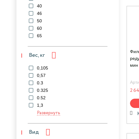
40
46
50
60
65
Фил
Вес, кг
реду
мин
0,105
0,57
Арт
0.3
0.325
2 64
0.52
1,3
Развернуть
Вид