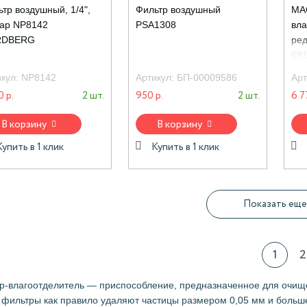
тр воздушный, 1/4",
Фильтр воздушный
МА
бар NP8142
PSA1308
вла
RDBERG
ред
691
икул:
NP8142
Артикул:
БП-00009586
Арт
0 р.
2 шт.
950 р.
2 шт.
6 7
В корзину
В корзину
Купить в 1 клик
Купить в 1 клик
Показать еще
1
2
р-влагоотделитель — приспособление, предназначенное для очищ
 фильтры как правило удаляют частицы размером 0,05 мм и больше