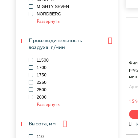
MIGHTY SEVEN
NORDBERG
Развернуть
Производительность
воздуха, л/мин
11500
Фил
1700
реду
1750
мин
2250
Арт
2500
2600
1 54
Развернуть
Высота, мм
110