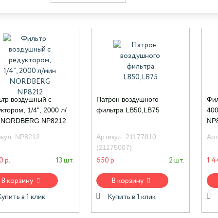
ьтр воздушный с
Патрон воздушного
Фил
ктором, 1/4", 2000 л/
фильтра LB50,LB75
40
 NORDBERG NP8212
NP
икул:
NP8212
Артикул:
21177010
Арт
(21175007)
0 р.
13 шт.
650 р.
2 шт.
1 4
В корзину
В корзину
Купить в 1 клик
Купить в 1 клик