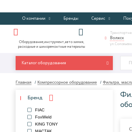
О компании
Бренды
Сервис
Пок
Транспортная
Волжск
Оборудование,инструмент,авто химия,
ул.Соловьева,
расходные и шиноремонтные материалы
Каталог оборудования
Главная
Компрессорное оборудование
Фильтра, масл
Фил
Бренд
об
FIAC
FoxWeld
KING TONY
С
MACTAK