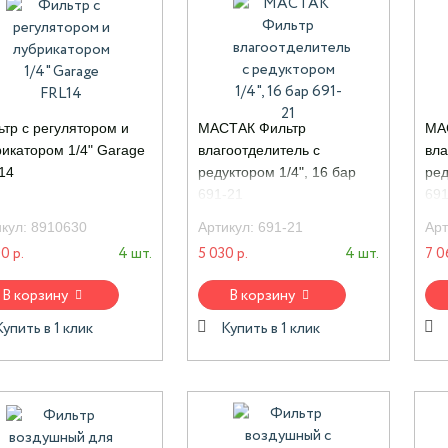
тр с регулятором и
МАСТАК Фильтр
МА
икатором 1/4" Garage
влагоотделитель с
вла
14
редуктором 1/4", 16 бар
ред
691-21
691
икул:
8910630
Артикул:
691-21
Арт
0 р.
4 шт.
5 030 р.
4 шт.
7 0
В корзину
В корзину
Купить в 1 клик
Купить в 1 клик