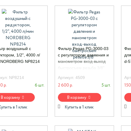
ьтр воздушный с
Фильтр Pegas PG-3000-03
Фи
ктором, 1/2", 4000 л/
с регулятором давления и
для
 NORDBERG NP8214
манометром вход-выход
d-5
быстросъем резьба 3/8"
икул:
NP8214
Артикул:
4509
Арт
0 р.
6 шт.
2 600 р.
5 шт.
150
В корзину
В корзину
Купить в 1 клик
Купить в 1 клик