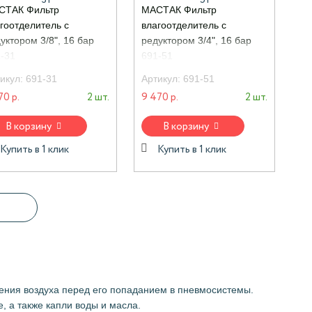
СТАК Фильтр
МАСТАК Фильтр
гоотделитель с
влагоотделитель с
уктором 3/8", 16 бар
редуктором 3/4", 16 бар
-31
691-51
икул:
691-31
Артикул:
691-51
70 р.
2 шт.
9 470 р.
2 шт.
В корзину
В корзину
Купить в 1 клик
Купить в 1 клик
ения воздуха перед его попаданием в пневмосистемы.
, а также капли воды и масла.