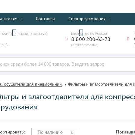
ИНТЕРНЕТ-МАГАЗИН ПРОФЕССИОНАЛЬНОГО ОБОРУДОВАНИ
упателям
Контакты
Спецпредложения
 компания (выдача заказов):
Бесплатно по России
8 800 200-63-73
 д.18
(Круглосуточно)
а, осушители для пневмолинии
Фильтры и влагоотделители для 
ьтры и влагоотделители для компрес
орудования
По наличию
ортировать:
Показыва