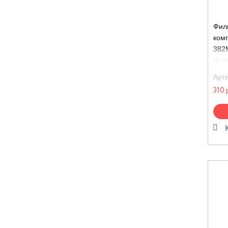
Фил
ком
382M
фил
корп
Арт
310 