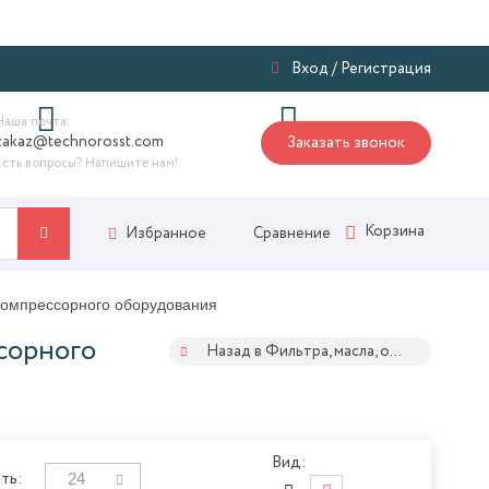
Я
Вход
/
Регистрация
Наша почта:
zakaz@technorosst.com
Заказать звонок
Есть вопросы? Напишите нам!
Корзина
Сравнение
Избранное
компрессорного оборудования
сорного
Назад в Фильтра, масла, осушители для пневмолинии
Вид:
24
ть: