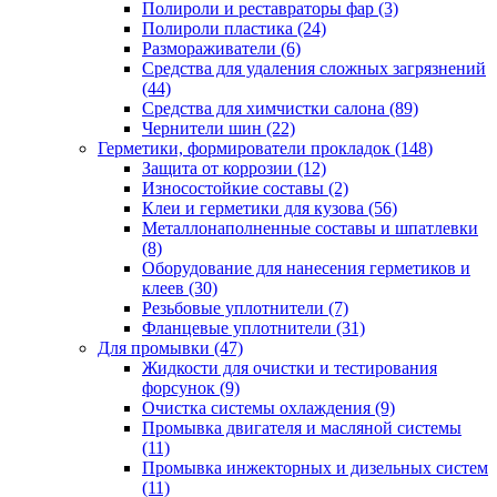
Полироли и реставраторы фар
(3)
Полироли пластика
(24)
Размораживатели
(6)
Средства для удаления сложных загрязнений
(44)
Средства для химчистки салона
(89)
Чернители шин
(22)
Герметики, формирователи прокладок
(148)
Защита от коррозии
(12)
Износостойкие составы
(2)
Клеи и герметики для кузова
(56)
Металлонаполненные составы и шпатлевки
(8)
Оборудование для нанесения герметиков и
клеев
(30)
Резьбовые уплотнители
(7)
Фланцевые уплотнители
(31)
Для промывки
(47)
Жидкости для очистки и тестирования
форсунок
(9)
Очистка системы охлаждения
(9)
Промывка двигателя и масляной системы
(11)
Промывка инжекторных и дизельных систем
(11)