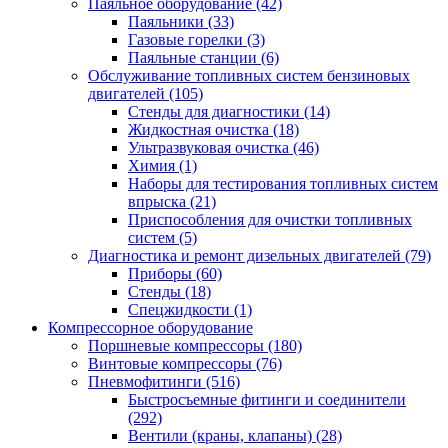
Паяльное оборудование
(42)
Паяльники
(33)
Газовые горелки
(3)
Паяльные станции
(6)
Обслуживание топливных систем бензиновых
двигателей
(105)
Стенды для диагностики
(14)
Жидкостная очистка
(18)
Ультразвуковая очистка
(46)
Химия
(1)
Наборы для тестирования топливных систем
впрыска
(21)
Приспособления для очистки топливных
систем
(5)
Диагностика и ремонт дизельных двигателей
(79)
Приборы
(60)
Стенды
(18)
Спецжидкости
(1)
Компрессорное оборудование
Поршневые компрессоры
(180)
Винтовые компрессоры
(76)
Пневмофитинги
(516)
Быстросъемные фитинги и соединители
(292)
Вентили (краны, клапаны)
(28)