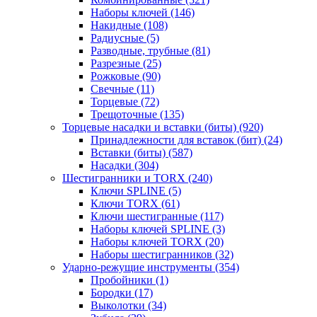
Наборы ключей
(146)
Накидные
(108)
Радиусные
(5)
Разводные, трубные
(81)
Разрезные
(25)
Рожковые
(90)
Свечные
(11)
Торцевые
(72)
Трещоточные
(135)
Торцевые насадки и вставки (биты)
(920)
Принадлежности для вставок (бит)
(24)
Вставки (биты)
(587)
Насадки
(304)
Шестигранники и TORX
(240)
Ключи SPLINE
(5)
Ключи TORX
(61)
Ключи шестигранные
(117)
Наборы ключей SPLINE
(3)
Наборы ключей TORX
(20)
Наборы шестигранников
(32)
Ударно-режущие инструменты
(354)
Пробойники
(1)
Бородки
(17)
Выколотки
(34)