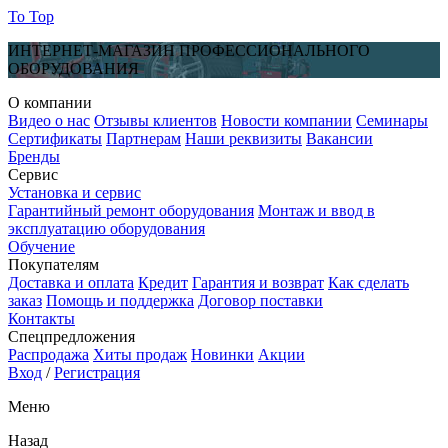
To Top
ИНТЕРНЕТ-МАГАЗИН ПРОФЕССИОНАЛЬНОГО
ОБОРУДОВАНИЯ
О компании
Видео о нас
Отзывы клиентов
Новости компании
Семинары
Сертификаты
Партнерам
Наши реквизиты
Вакансии
Бренды
Сервис
Установка и сервис
Гарантийный ремонт оборудования
Монтаж и ввод в
эксплуатацию оборудования
Обучение
Покупателям
Доставка и оплата
Кредит
Гарантия и возврат
Как сделать
заказ
Помощь и поддержка
Договор поставки
Контакты
Спецпредложения
Распродажа
Хиты продаж
Новинки
Акции
Вход
/
Регистрация
Меню
Назад