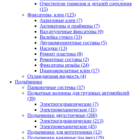
Очистители тормозов и деталей сцепления
(15)
Фиксаторы, клеи
(125)
Акриловые клеи
(7)
Активаторы и праймеры
(7)
Вал-втулочные фиксаторы
(9)
Вклейка стекол
(33)
Двухкомпонентные составы
(5)
Насадки
(13)
Ремонт пластика
(8)
Ремонтные составы
(2)
Фиксаторы резьбы
(24)
Цианоакрилатные клеи
(17)
Охлаждающая жидкость
(4)
Подъёмники
Парковочные системы
(37)
Подкатные колонны для грузовых автомобилей
(39)
Электрогидравлические
(7)
Электромеханические
(31)
Подъемники двухстоечные
(260)
Электрогидравлические
(213)
Электромеханические
(45)
Подъемники для мототехники
(12)
Подъемники канавные (на яму)
(29)