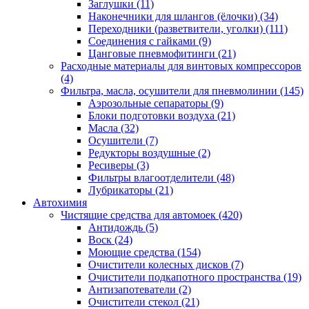
Заглушки
(11)
Наконечники для шлангов (ёлочки)
(34)
Переходники (разветвители, уголки)
(111)
Соединения с гайками
(9)
Цанговые пневмофитинги
(21)
Расходные материалы для винтовых компрессоров
(4)
Фильтра, масла, осушители для пневмолинии
(145)
Аэрозольные сепараторы
(9)
Блоки подготовки воздуха
(21)
Масла
(32)
Осушители
(7)
Редукторы воздушные
(2)
Ресиверы
(3)
Фильтры влагоотделители
(48)
Лубрикаторы
(21)
Автохимия
Чистящие средства для автомоек
(420)
Антидождь
(5)
Воск
(24)
Моющие средства
(154)
Очистители колесных дисков
(7)
Очистители подкапотного пространства
(19)
Антизапотеватели
(2)
Очистители стекол
(21)