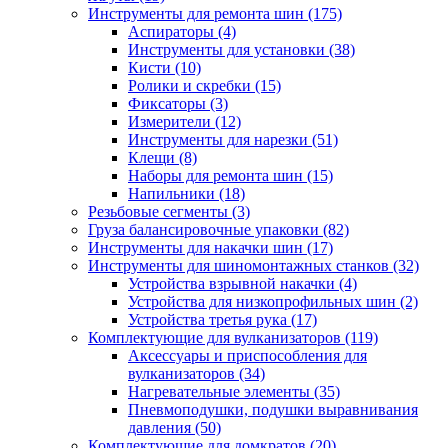
Инструменты для ремонта шин
(175)
Аспираторы
(4)
Инструменты для установки
(38)
Кисти
(10)
Ролики и скребки
(15)
Фиксаторы
(3)
Измерители
(12)
Инструменты для нарезки
(51)
Клещи
(8)
Наборы для ремонта шин
(15)
Напильники
(18)
Резьбовые сегменты
(3)
Груза балансировочные упаковки
(82)
Инструменты для накачки шин
(17)
Инструменты для шиномонтажных станков
(32)
Устройства взрывной накачки
(4)
Устройства для низкопрофильных шин
(2)
Устройства третья рука
(17)
Комплектующие для вулканизаторов
(119)
Аксессуары и приспособления для
вулканизаторов
(34)
Нагревательные элементы
(35)
Пневмоподушки, подушки выравнивания
давления
(50)
Комплектующие для домкратов
(20)