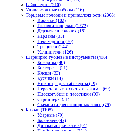
Гайковерты
(216)
Универсальные наборы
(116)
Торцевые головки и принадлежности
(2308)
Воротки
(102)
Головки торцевые
(1772)
Держатели головок
(16)
Карданы
(33)
Переходники
(70)
Трещотки
(144)
Удлинители
(126)
Шарнирно-губцевые инструменты
(406)
Бокорезы
(40)
Болторезы
(21)
Клещи
(33)
Кусачки
(14)
Ножницы для кабелереза
(19)
Переставные захваты и зажимы
(69)
Плоскогубцы и пассатижи
(99)
Стрипперы
(31)
Съемники для стопорных колец
(79)
Ключи
(1198)
Ударные
(70)
Балонные
(42)
Динамометрические
(91)
Комбинированные
(321)