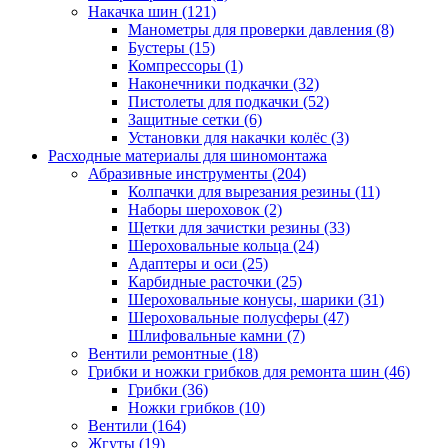
Накачка шин
(121)
Манометры для проверки давления
(8)
Бустеры
(15)
Компрессоры
(1)
Наконечники подкачки
(32)
Пистолеты для подкачки
(52)
Защитные сетки
(6)
Установки для накачки колёс
(3)
Расходные материалы для шиномонтажа
Абразивные инструменты
(204)
Колпачки для вырезания резины
(11)
Наборы шероховок
(2)
Щетки для зачистки резины
(33)
Шероховальные кольца
(24)
Адаптеры и оси
(25)
Карбидные расточки
(25)
Шероховальные конусы, шарики
(31)
Шероховальные полусферы
(47)
Шлифовальные камни
(7)
Вентили ремонтные
(18)
Грибки и ножки грибков для ремонта шин
(46)
Грибки
(36)
Ножки грибков
(10)
Вентили
(164)
Жгуты
(19)