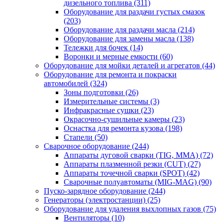
дизельного топлива
(311)
Оборудование для раздачи густых смазок
(203)
Оборудование для раздачи масла
(214)
Оборудование для замены масла
(138)
Тележки для бочек
(14)
Воронки и мерные емкости
(60)
Оборудование для мойки деталей и агрегатов
(44)
Оборудование для ремонта и покраски
автомобилей
(324)
Зоны подготовки
(26)
Измерительные системы
(3)
Инфракрасные сушки
(23)
Окрасочно-сушильные камеры
(23)
Оснастка для ремонта кузова
(198)
Стапели
(50)
Сварочное оборудование
(244)
Аппараты дуговой сварки (TIG, MMA)
(72)
Аппараты плазменной резки (CUT)
(27)
Аппараты точечной сварки (SPOT)
(42)
Сварочные полуавтоматы (MIG-MAG)
(90)
Пуско-зарядное оборудование
(244)
Генераторы (электростанции)
(25)
Оборудование для удаления выхлопных газов
(75)
Вентиляторы
(10)