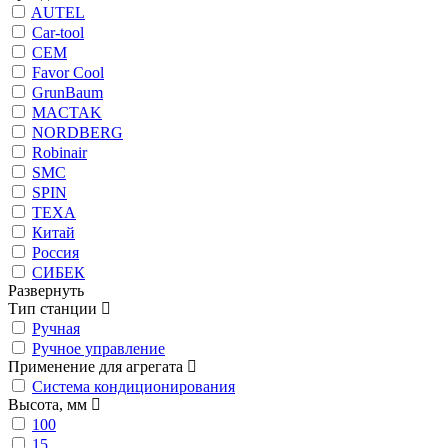
AUTEL
Car-tool
CEM
Favor Cool
GrunBaum
MACTAK
NORDBERG
Robinair
SMC
SPIN
TEXA
Китай
Россия
СИБЕК
Развернуть
Тип станции
Ручная
Ручное управление
Применение для агрегата
Система кондиционирования
Высота, мм
100
15