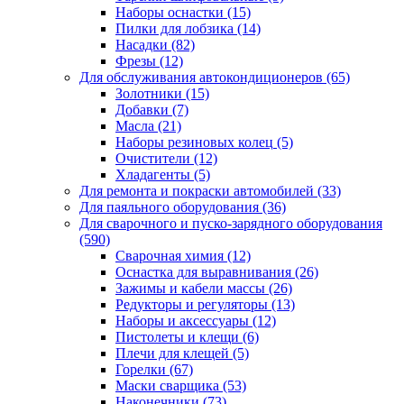
Наборы оснастки
(15)
Пилки для лобзика
(14)
Насадки
(82)
Фрезы
(12)
Для обслуживания автокондиционеров
(65)
Золотники
(15)
Добавки
(7)
Масла
(21)
Наборы резиновых колец
(5)
Очистители
(12)
Хладагенты
(5)
Для ремонта и покраски автомобилей
(33)
Для паяльного оборудования
(36)
Для сварочного и пуско-зарядного оборудования
(590)
Сварочная химия
(12)
Оснастка для выравнивания
(26)
Зажимы и кабели массы
(26)
Редукторы и регуляторы
(13)
Наборы и аксессуары
(12)
Пистолеты и клещи
(6)
Плечи для клещей
(5)
Горелки
(67)
Маски сварщика
(53)
Наконечники
(73)