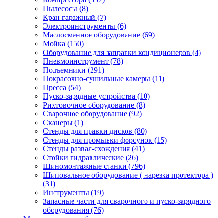
Пылесосы
(8)
Кран гаражный
(7)
Электроинструменты
(6)
Маслосменное оборудование
(69)
Мойка
(150)
Оборудование для заправки кондиционеров
(4)
Пневмоинструмент
(78)
Подъемники
(291)
Покрасочно-сушильные камеры
(11)
Пресса
(54)
Пуско-зарядные устройства
(10)
Рихтовочное оборудование
(8)
Сварочное оборудование
(92)
Сканеры
(1)
Стенды для правки дисков
(80)
Стенды для промывки форсунок
(15)
Стенды развал-схождения
(41)
Стойки гидравлические
(26)
Шиномонтажные станки
(796)
Шиповальное оборудование ( нарезка протектора )
(31)
Инструменты
(19)
Запасные части для сварочного и пуско-зарядного
оборудования
(76)