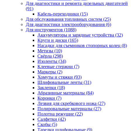
Для диагностики и ремонта дизельных двигателей
(91)
Кабель-переходники
(15)
Для обслуживания топливных систем
(25)
Для диагностики электрооборудования
(6)
Для инструментов
(1088)
Аккумуляторы и зарядные устройства
(32)
Круги и диски
(165)
Насадки для съемников стопорных колец
(8)
Метизы
(10)
Свёрла
(298)
Изоленты
(34)
Клеевые стержни
(7)
Маркеры
(2)
Хомуты и стяжки
(93)
Шлифовальные ленты
(31)
Заклепки
(18)
Абразивные материалы
(84)
Коронки
(7)
Лезвия для скребкового ножа
(27)
Полировальные материалы
(27)
Полотна режущие
(22)
Салфетки
(42)
Скобы
(5)
Тарелки шлифовальные
(9)