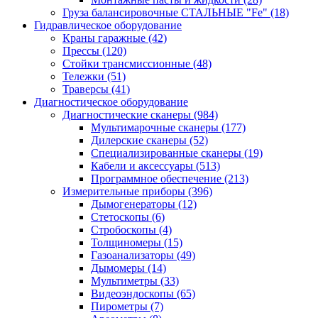
Груза балансировочные СТАЛЬНЫЕ "Fe"
(18)
Гидравлическое оборудование
Краны гаражные
(42)
Прессы
(120)
Стойки трансмиссионные
(48)
Тележки
(51)
Траверсы
(41)
Диагностическое оборудование
Диагностические сканеры
(984)
Мультимарочные сканеры
(177)
Дилерские сканеры
(52)
Специализированные сканеры
(19)
Кабели и аксессуары
(513)
Программное обеспечение
(213)
Измерительные приборы
(396)
Дымогенераторы
(12)
Стетоскопы
(6)
Стробоскопы
(4)
Толщиномеры
(15)
Газоанализаторы
(49)
Дымомеры
(14)
Мультиметры
(33)
Видеоэндоскопы
(65)
Пирометры
(7)