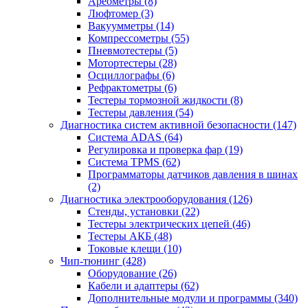
Ареометры
(8)
Люфтомер
(3)
Вакуумметры
(14)
Компрессометры
(55)
Пневмотестеры
(5)
Мотортестеры
(28)
Осциллографы
(6)
Рефрактометры
(6)
Тестеры тормозной жидкости
(8)
Тестеры давления
(54)
Диагностика систем активной безопасности
(147)
Система ADAS
(64)
Регулировка и проверка фар
(19)
Система TPMS
(62)
Программаторы датчиков давления в шинах
(2)
Диагностика электрооборудования
(126)
Стенды, установки
(22)
Тестеры электрических цепей
(46)
Тестеры АКБ
(48)
Токовые клещи
(10)
Чип-тюнинг
(428)
Оборудование
(26)
Кабели и адаптеры
(62)
Дополнительные модули и программы
(340)