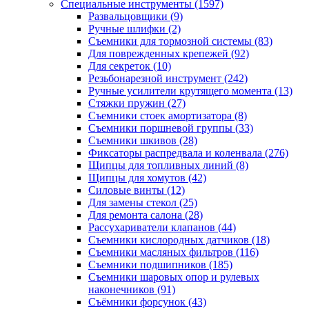
Специальные инструменты
(1597)
Развальцовщики
(9)
Ручные шлифки
(2)
Съемники для тормозной системы
(83)
Для поврежденных крепежей
(92)
Для секреток
(10)
Резьбонарезной инструмент
(242)
Ручные усилители крутящего момента
(13)
Стяжки пружин
(27)
Съемники стоек амортизатора
(8)
Съемники поршневой группы
(33)
Съемники шкивов
(28)
Фиксаторы распредвала и коленвала
(276)
Щипцы для топливных линий
(8)
Щипцы для хомутов
(42)
Силовые винты
(12)
Для замены стекол
(25)
Для ремонта салона
(28)
Рассухариватели клапанов
(44)
Съемники кислородных датчиков
(18)
Съемники масляных фильтров
(116)
Съемники подшипников
(185)
Съемники шаровых опор и рулевых
наконечников
(91)
Съёмники форсунок
(43)