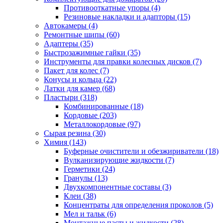
Противооткатные упоры
(4)
Резиновые накладки и адапторы
(15)
Автокамеры
(4)
Ремонтные шипы
(60)
Адаптеры
(35)
Быстрозажимные гайки
(35)
Инструменты для правки колесных дисков
(7)
Пакет для колес
(7)
Конусы и кольца
(22)
Латки для камер
(68)
Пластыри
(318)
Комбинированные
(18)
Кордовые
(203)
Металлокордовые
(97)
Сырая резина
(30)
Химия
(143)
Буферные очистители и обезжириватели
(18)
Вулканизирующие жидкости
(7)
Герметики
(24)
Гранулы
(13)
Двухкомпонентные составы
(3)
Клеи
(38)
Концентраты для определения проколов
(5)
Мел и тальк
(6)
Монтажные пасты и жидкости
(28)