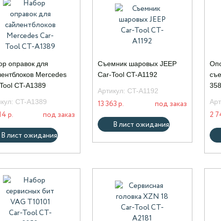
ор оправок для
Съемник шаровых JEEP
Оп
лентблоков Mercedes
Car-Tool CT-A1192
съе
Tool CT-A1389
35
Артикул:
CT-A1192
икул:
CT-A1389
Арт
13 363 р.
под заказ
14 р.
под заказ
2 7
В лист ожидания
В лист ожидания