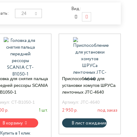
Вид:
24
ать:
овка для снятия пальца
Приспособление для
едней рессоры SCANIA
установки хомутов ШРУСа
B1050-1
ленточных JTC-4640
икул:
CT-B1050-1
Артикул:
JTC-4640
00 р.
1 шт.
2 950 р.
под заказ
В корзину
В лист ожидания
Купить в 1 клик