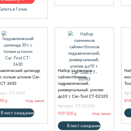
Купить в 1 клик
равлический цилиндр
Набор съемников
Наб
 с полым штоком Car-
сайлентблоков
мон
 CT-3430
гидравлический,
Too
универсальный, усилие
икул:
CT-3430
Арт
до10 т. Car-Tool CT-D2183
90 р.
под заказ
616
Артикул:
CT-D2183
В лист ожидания
109 500 р.
под заказ
В лист ожидания