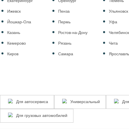
Екатеринбург
Оренбург
Тюмень
rcedes-
Land
Ижевск
Пенза
Ульяновск
subishi,Nissan
rcedes-
Йошкар-Ола
Пермь
Уфа
Land
tsubishi,Nissan,SsangYong
Казань
Ростов-на-Дону
Челябинс
l,Peugeot,Renault,Subaru,Volvo
Кемерово
Рязань
Чита
Киров
Самара
Ярославл
Для
Универсальный
Для
Для автосервиса
Универсальный
Для
автосервиса
мотоцикло
Для
Для грузовых автомобилей
грузовых
автомобилей