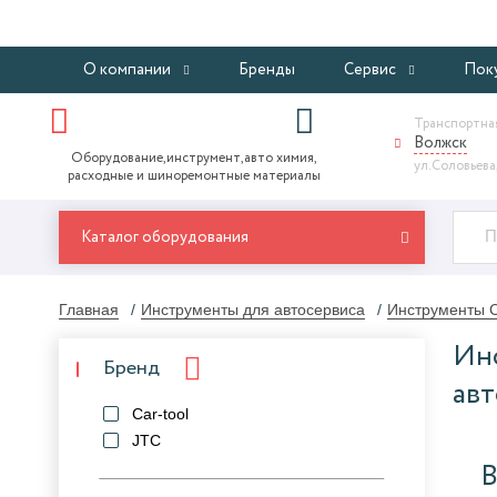
О компании
Бренды
Сервис
Пок
Транспортная
Волжск
Оборудование,инструмент,авто химия,
ул.Соловьева,
расходные и шиноремонтные материалы
Каталог оборудования
Главная
Инструменты для автосервиса
Инструменты C
Инс
Бренд
ав
Car-tool
JTC
В