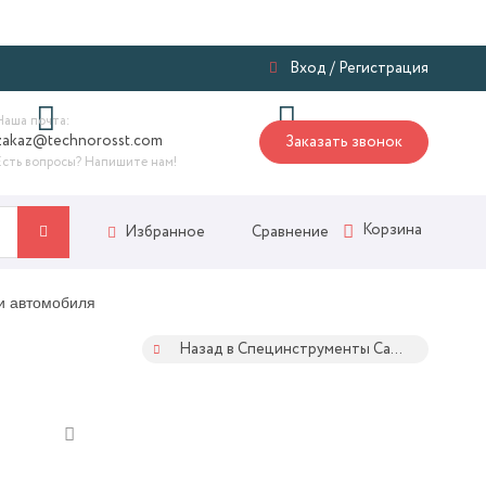
Я
Вход
/
Регистрация
Наша почта:
zakaz@technorosst.com
Заказать звонок
Есть вопросы? Напишите нам!
Корзина
Сравнение
Избранное
ти автомобиля
Назад в Специнструменты Car-tool