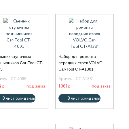
мник ступичных
Набор для ремонта
шипников Car-Tool CT-
передних стоек VOLVO
95
Car-Tool CT-A1381
икул:
CT-4095
Артикул:
CT-A1381
 р.
под заказ
1 381 р.
под заказ
В лист ожидания
В лист ожидания