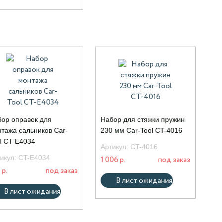
ор оправок для
Набор для стяжки пружин
тажа сальников Car-
230 мм Car-Tool CT-4016
l CT-E4034
Артикул:
CT-4016
икул:
CT-E4034
1 006 р.
под заказ
 р.
под заказ
В лист ожидания
В лист ожидания