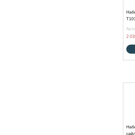
Наб
T101
Арт
2 03
Наб
сай