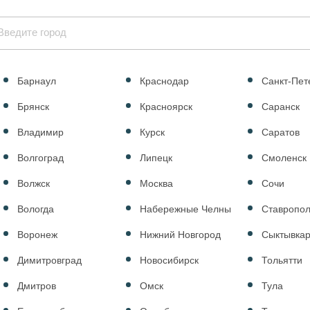
Барнаул
Краснодар
Санкт-Пет
Брянск
Красноярск
Саранск
Владимир
Курск
Саратов
Волгоград
Липецк
Смоленск
Волжск
Москва
Сочи
Вологда
Набережные Челны
Ставропо
Воронеж
Нижний Новгород
Сыктывка
Димитровград
Новосибирск
Тольятти
Дмитров
Омск
Тула
rcedes-