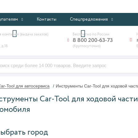
ИНТЕРНЕТ-МАГАЗИН ПРОФЕССИОНАЛЬНОГО ОБОРУДОВАНИ
упателям
Контакты
Спецпредложения
 компания (выдача заказов):
Бесплатно по России
8 800 200-63-73
 д.18
(Круглосуточно)
ar-Tool для автосервиса
Инструменты Car-Tool для ходовой час
трументы Car-Tool для ходовой части
томобиля
ыбрать город