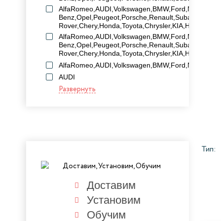
AlfaRomeo,AUDI,Volkswagen,BMW,Ford,MAZDA,Me
Benz,Opel,Peugeot,Porsche,Renault,Subaru,Volvo,
Rover,Chery,Honda,Toyota,Chrysler,KIA,Hyundai,Mit
AlfaRomeo,AUDI,Volkswagen,BMW,Ford,MAZDA,Me
Benz,Opel,Peugeot,Porsche,Renault,Subaru,Volvo,
Rover,Chery,Honda,Toyota,Chrysler,KIA,Hyundai,Mi
AlfaRomeo,AUDI,Volkswagen,BMW,Ford,MAZDA,Ope
AUDI
Развернуть
Тип:
Доставим
Установим
Обучим