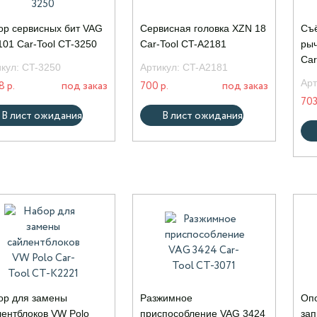
ор сервисных бит VAG
Сервисная головка XZN 18
Съё
01 Car-Tool CT-3250
Car-Tool CT-A2181
рыч
Car
икул:
CT-3250
Артикул:
CT-A2181
Арт
8 р.
под заказ
700 р.
под заказ
703
В лист ожидания
В лист ожидания
ор для замены
Разжимное
Оп
лентблоков VW Polo
приспособление VAG 3424
зап