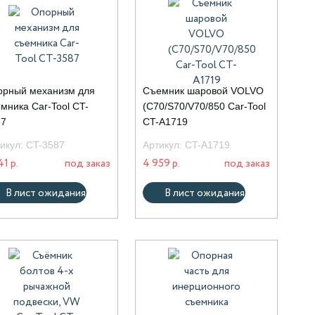
орный механизм для
Съемник шаровой VOLVO
мника Car-Tool CT-
(C70/S70/V70/850 Car-Tool
87
CT-A1719
икул:
CT-3587
Артикул:
CT-A1719
41 р.
под заказ
4 959 р.
под заказ
В лист ожидания
В лист ожидания