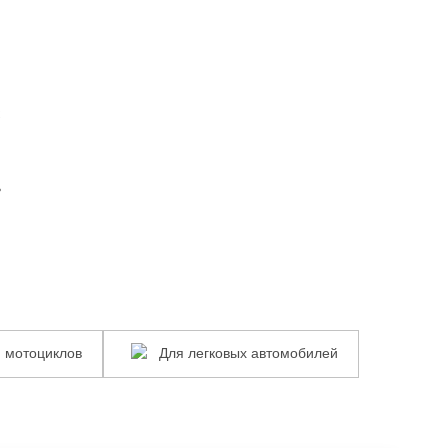
к
ь
Для
 мотоциклов
Для легковых автомобилей
в
легковых
автомобилей