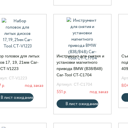
ор головок для литых
Инструмент для снятия и
Съе
ов 17, 19, 21мм Car-
установки магнитного
под
 CT-V1223
привода BMW (B38/B48)
40
Car-Tool CT-C1704
икул:
CT-V1223
Арт
Артикул:
CT-C1704
7 р.
под заказ
804
551 р.
под заказ
В лист ожидания
В лист ожидания