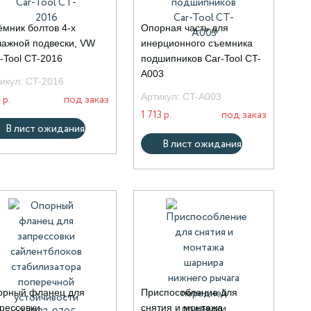
мник болтов 4-х
Опорная часть для
ажной подвески, VW
инерционного съемника
-Tool CT-2016
подшипников Car-Tool CT-
A003
икул:
CT-2016
Артикул:
CT-A003
 р.
под заказ
1 713 р.
под заказ
В лист ожидания
В лист ожидания
орный фланец для
Приспособление для
рессовки
снятия и монтажа