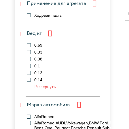
Применение для агрегата
Ходовая часть
Вес, кг
0,69
0.03
0.08
0.1
0.13
0.14
Развернуть
Марка автомобиля
AlfaRomeo
AlfaRomeo,AUDI,Volkswagen,BMW,Ford,MAZDA,Me
Benz,Opel,Peugeot,Porsche,Renault,Subaru,Volvo