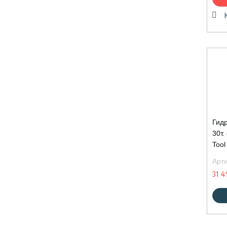
Гид
30т.
Tool
Арт
31 4