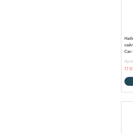
Наб
сай
Car-
Арт
17 0