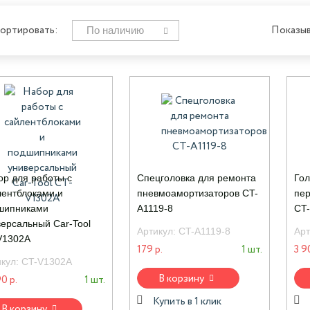
По наличию
ортировать:
Показыв
ор для работы с
Спецголовка для ремонта
Гол
лентблоками и
пневмоамортизаторов CT-
пер
шипниками
A1119-8
CT-
версальный Car-Tool
Артикул:
CT-A1119-8
Арт
V1302A
179 р.
1 шт.
3 9
икул:
CT-V1302A
В корзину
0 р.
1 шт.
Купить в 1 клик
В корзину