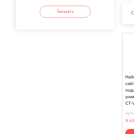
Заказать
С
Наб
сай
под
уни
CT-
Арт
9 49