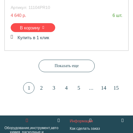
Артикул:
11104PR10
4 640 р.
6 шт.
В корзину
Купить в 1 клик
Показать еще
1
2
3
4
5
...
14
15
Информация
Оборудование,инструмент,авто
Как сделать заказ
химия, расходные и