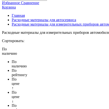
Избранное
Сравнение
Корзина
Главная
Расходные материалы для автосервиса
Расходные материалы для измерительных приборов авто
Расходные материалы для измерительных приборов автомобил
Сортировать:
По
наличию
По
наличию
По
рейтингу
По
цене
↑
По
цене
↓
По