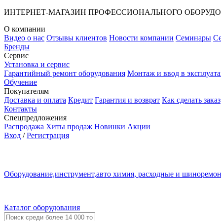
ИНТЕРНЕТ-МАГАЗИН ПРОФЕССИОНАЛЬНОГО ОБОРУД
О компании
Видео о нас
Отзывы клиентов
Новости компании
Семинары
С
Бренды
Сервис
Установка и сервис
Гарантийный ремонт оборудования
Монтаж и ввод в эксплуат
Обучение
Покупателям
Доставка и оплата
Кредит
Гарантия и возврат
Как сделать заказ
Контакты
Спецпредложения
Распродажа
Хиты продаж
Новинки
Акции
Вход
/
Регистрация
Оборудование,инструмент,авто химия, расходные и шиноремо
Каталог оборудования