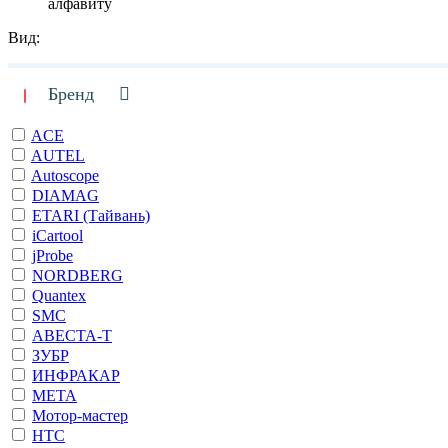
алфавиту
Вид:
Бренд
ACE
AUTEL
Autoscope
DIAMAG
ETARI (Тайвань)
iCartool
jProbe
NORDBERG
Quantex
SMC
АВЕСТА-Т
ЗУБР
ИНФРАКАР
МЕТА
Мотор-мастер
НТС