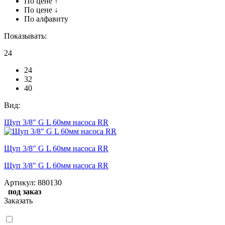
По цене ↑
По цене ↓
По алфавиту
Показывать:
24
24
32
40
Вид:
Щуп 3/8" G L 60мм насоса RR
Щуп 3/8" G L 60мм насоса RR
Щуп 3/8" G L 60мм насоса RR
Артикул:
880130
под заказ
Заказать