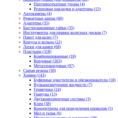
Противооткатные упоры
(4)
Резиновые накладки и адапторы
(15)
Автокамеры
(4)
Ремонтные шипы
(60)
Адаптеры
(35)
Быстрозажимные гайки
(35)
Инструменты для правки колесных дисков
(7)
Пакет для колес
(7)
Конусы и кольца
(22)
Латки для камер
(68)
Пластыри
(318)
Комбинированные
(18)
Кордовые
(203)
Металлокордовые
(97)
Сырая резина
(30)
Химия
(143)
Буферные очистители и обезжириватели
(18)
Вулканизирующие жидкости
(7)
Герметики
(24)
Гранулы
(13)
Двухкомпонентные составы
(3)
Клеи
(38)
Концентраты для определения проколов
(5)
Мел и тальк
(6)
Монтажные пасты и жидкости
(28)