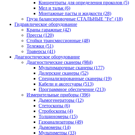
Концентраты для определения проколов
(5)
Мел и тальк
(6)
Монтажные пасты и жидкости
(28)
Груза балансировочные СТАЛЬНЫЕ "Fe"
(18)
Гидравлическое оборудование
Краны гаражные
(42)
Прессы
(120)
Стойки трансмиссионные
(48)
Тележки
(51)
Траверсы
(41)
Диагностическое оборудование
Диагностические сканеры
(984)
Мультимарочные сканеры
(177)
Дилерские сканеры
(52)
Специализированные сканеры
(19)
Кабели и аксессуары
(513)
Программное обеспечение
(213)
Измерительные приборы
(396)
Дымогенераторы
(12)
Стетоскопы
(6)
Стробоскопы
(4)
Толщиномеры
(15)
Газоанализаторы
(49)
Дымомеры
(14)
Мультиметры
(33)