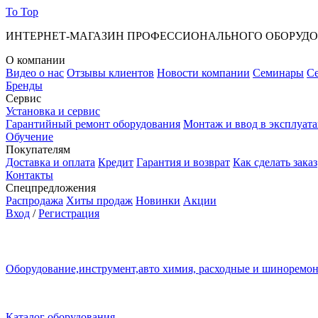
To Top
ИНТЕРНЕТ-МАГАЗИН ПРОФЕССИОНАЛЬНОГО ОБОРУД
О компании
Видео о нас
Отзывы клиентов
Новости компании
Семинары
С
Бренды
Сервис
Установка и сервис
Гарантийный ремонт оборудования
Монтаж и ввод в эксплуат
Обучение
Покупателям
Доставка и оплата
Кредит
Гарантия и возврат
Как сделать заказ
Контакты
Спецпредложения
Распродажа
Хиты продаж
Новинки
Акции
Вход
/
Регистрация
Оборудование,инструмент,авто химия, расходные и шиноремо
Каталог оборудования