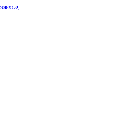
ления
(50)