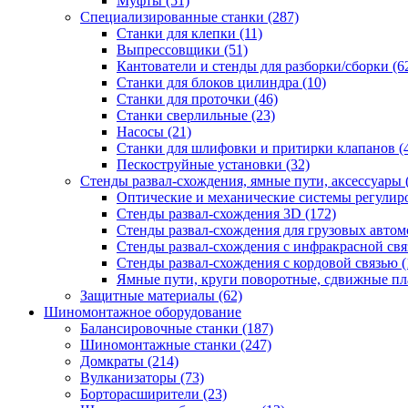
Муфты
(51)
Специализированные станки
(287)
Станки для клепки
(11)
Выпрессовщики
(51)
Кантователи и стенды для разборки/сборки
(6
Станки для блоков цилиндра
(10)
Станки для проточки
(46)
Станки сверлильные
(23)
Насосы
(21)
Станки для шлифовки и притирки клапанов
(
Пескоструйные установки
(32)
Стенды развал-схождения, ямные пути, аксессуары
Оптические и механические системы регулир
Стенды развал-схождения 3D
(172)
Стенды развал-схождения для грузовых авто
Стенды развал-схождения с инфракрасной св
Стенды развал-схождения с кордовой связью
(
Ямные пути, круги поворотные, сдвижные п
Защитные материалы
(62)
Шиномонтажное оборудование
Балансировочные станки
(187)
Шиномонтажные станки
(247)
Домкраты
(214)
Вулканизаторы
(73)
Борторасширители
(23)