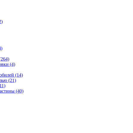
2)
4)
(264)
овки
(4)
мобилей
(14)
язью
(21)
11)
ластины
(40)