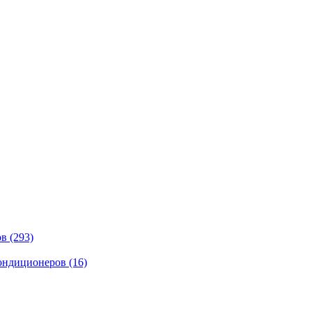
ов
(293)
кондиционеров
(16)