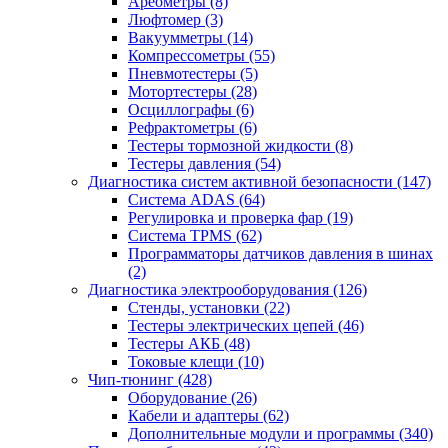
Ареометры
(8)
Люфтомер
(3)
Вакуумметры
(14)
Компрессометры
(55)
Пневмотестеры
(5)
Мотортестеры
(28)
Осциллографы
(6)
Рефрактометры
(6)
Тестеры тормозной жидкости
(8)
Тестеры давления
(54)
Диагностика систем активной безопасности
(147)
Система ADAS
(64)
Регулировка и проверка фар
(19)
Система TPMS
(62)
Программаторы датчиков давления в шинах
(2)
Диагностика электрооборудования
(126)
Стенды, установки
(22)
Тестеры электрических цепей
(46)
Тестеры АКБ
(48)
Токовые клещи
(10)
Чип-тюнинг
(428)
Оборудование
(26)
Кабели и адаптеры
(62)
Дополнительные модули и программы
(340)