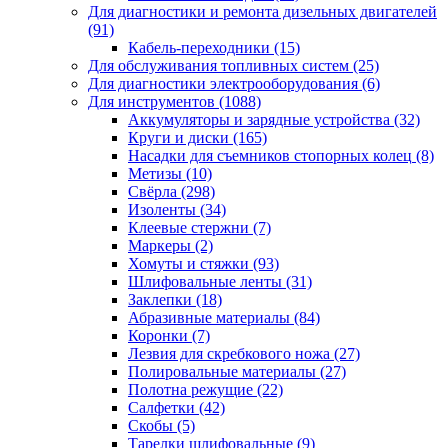
Для диагностики и ремонта дизельных двигателей
(91)
Кабель-переходники
(15)
Для обслуживания топливных систем
(25)
Для диагностики электрооборудования
(6)
Для инструментов
(1088)
Аккумуляторы и зарядные устройства
(32)
Круги и диски
(165)
Насадки для съемников стопорных колец
(8)
Метизы
(10)
Свёрла
(298)
Изоленты
(34)
Клеевые стержни
(7)
Маркеры
(2)
Хомуты и стяжки
(93)
Шлифовальные ленты
(31)
Заклепки
(18)
Абразивные материалы
(84)
Коронки
(7)
Лезвия для скребкового ножа
(27)
Полировальные материалы
(27)
Полотна режущие
(22)
Салфетки
(42)
Скобы
(5)
Тарелки шлифовальные
(9)