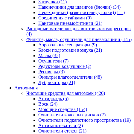
Заглушки
(11)
Наконечники для шлангов (ёлочки)
(34)
Переходники (разветвители, уголки)
(111)
Соединения с гайками
(9)
Цанговые пневмофитинги
(21)
Расходные материалы для винтовых компрессоров
(4)
Фильтра, масла, осушители для пневмолинии
(145)
Аэрозольные сепараторы
(9)
Блоки подготовки воздуха
(21)
Масла
(32)
Осушители
(7)
Редукторы воздушные
(2)
Ресиверы
(3)
Фильтры влагоотделители
(48)
Лубрикаторы
(21)
Автохимия
Чистящие средства для автомоек
(420)
Антидождь
(5)
Воск
(24)
Моющие средства
(154)
Очистители колесных дисков
(7)
Очистители подкапотного пространства
(19)
Антизапотеватели
(2)
Очистители стекол
(21)