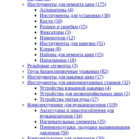
Инструменты для ремонта шин
(175)
Аспираторы
(4)
Инструменты для установки
(38)
Кисти
(10)
Ролики и скребки
(15)
Фиксаторы
(3)
Измерители
(12)
Инструменты для нарезки
(51)
Клещи
(8)
Наборы для ремонта шин
(15)
Напильники
(18)
Резьбовые сегменты
(3)
Груза балансировочные упаковки
(82)
Инструменты для накачки шин
(17)
Инструменты для шиномонтажных станков
(32)
Устройства взрывной накачки
(4)
Устройства для низкопрофильных шин
(2)
Устройства третья рука
(17)
Комплектующие для вулканизаторов
(119)
Аксессуары и приспособления для
вулканизаторов
(34)
Нагревательные элементы
(35)
Пневмоподушки, подушки выравнивания
давления
(50)
Комплектующие для домкратов
(20)