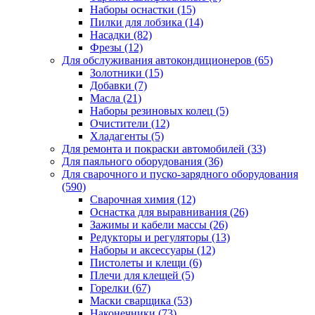
Наборы оснастки
(15)
Пилки для лобзика
(14)
Насадки
(82)
Фрезы
(12)
Для обслуживания автокондиционеров
(65)
Золотники
(15)
Добавки
(7)
Масла
(21)
Наборы резиновых колец
(5)
Очистители
(12)
Хладагенты
(5)
Для ремонта и покраски автомобилей
(33)
Для паяльного оборудования
(36)
Для сварочного и пуско-зарядного оборудования
(590)
Сварочная химия
(12)
Оснастка для выравнивания
(26)
Зажимы и кабели массы
(26)
Редукторы и регуляторы
(13)
Наборы и аксессуары
(12)
Пистолеты и клещи
(6)
Плечи для клещей
(5)
Горелки
(67)
Маски сварщика
(53)
Наконечники
(73)