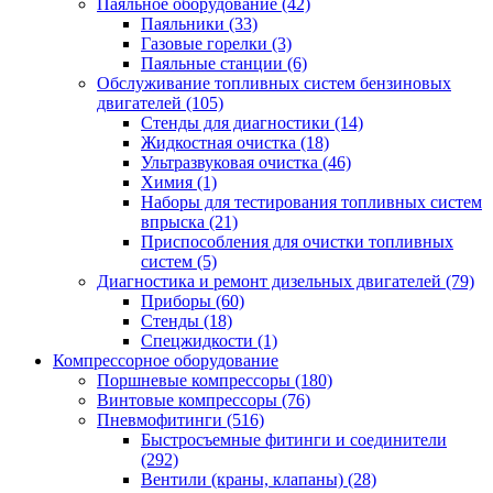
Паяльное оборудование
(42)
Паяльники
(33)
Газовые горелки
(3)
Паяльные станции
(6)
Обслуживание топливных систем бензиновых
двигателей
(105)
Стенды для диагностики
(14)
Жидкостная очистка
(18)
Ультразвуковая очистка
(46)
Химия
(1)
Наборы для тестирования топливных систем
впрыска
(21)
Приспособления для очистки топливных
систем
(5)
Диагностика и ремонт дизельных двигателей
(79)
Приборы
(60)
Стенды
(18)
Спецжидкости
(1)
Компрессорное оборудование
Поршневые компрессоры
(180)
Винтовые компрессоры
(76)
Пневмофитинги
(516)
Быстросъемные фитинги и соединители
(292)
Вентили (краны, клапаны)
(28)