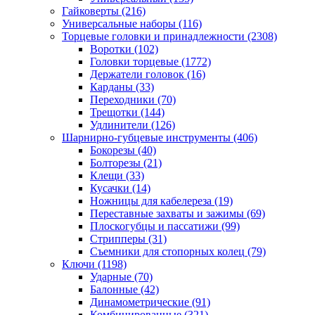
Гайковерты
(216)
Универсальные наборы
(116)
Торцевые головки и принадлежности
(2308)
Воротки
(102)
Головки торцевые
(1772)
Держатели головок
(16)
Карданы
(33)
Переходники
(70)
Трещотки
(144)
Удлинители
(126)
Шарнирно-губцевые инструменты
(406)
Бокорезы
(40)
Болторезы
(21)
Клещи
(33)
Кусачки
(14)
Ножницы для кабелереза
(19)
Переставные захваты и зажимы
(69)
Плоскогубцы и пассатижи
(99)
Стрипперы
(31)
Съемники для стопорных колец
(79)
Ключи
(1198)
Ударные
(70)
Балонные
(42)
Динамометрические
(91)
Комбинированные
(321)