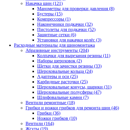
Накачка шин
(121)
Манометры для проверки давления
(8)
Бустеры
(15)
Компрессоры
(1)
Наконечники подкачки
(32)
Пистолеты для подкачки
(52)
Защитные сетки
(6)
Установки для накачки колёс
(3)
Расходные материалы для шиномонтажа
Абразивные инструменты
(204)
Колпачки для вырезания резины
(11)
Наборы шероховок
(2)
Щетки для зачистки резины
(33)
Шероховальные кольца
(24)
Адаптеры и оси
(25)
Карбидные расточки
(25)
Шероховальные конусы, шарики
(31)
Шероховальные полусферы
(47)
Шлифовальные камни
(7)
Вентили ремонтные
(18)
Грибки и ножки грибков для ремонта шин
(46)
Грибки
(36)
Ножки грибков
(10)
Вентили
(164)
Жгуты
(19)