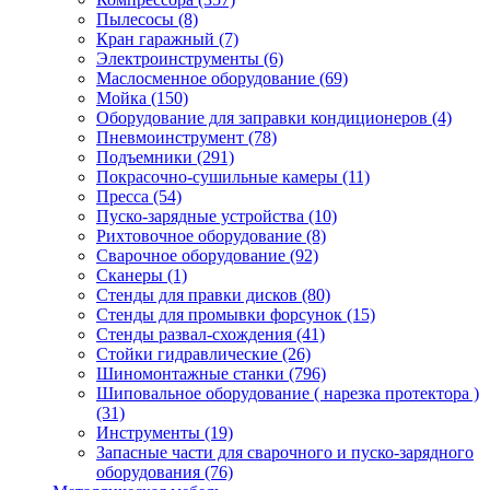
Пылесосы
(8)
Кран гаражный
(7)
Электроинструменты
(6)
Маслосменное оборудование
(69)
Мойка
(150)
Оборудование для заправки кондиционеров
(4)
Пневмоинструмент
(78)
Подъемники
(291)
Покрасочно-сушильные камеры
(11)
Пресса
(54)
Пуско-зарядные устройства
(10)
Рихтовочное оборудование
(8)
Сварочное оборудование
(92)
Сканеры
(1)
Стенды для правки дисков
(80)
Стенды для промывки форсунок
(15)
Стенды развал-схождения
(41)
Стойки гидравлические
(26)
Шиномонтажные станки
(796)
Шиповальное оборудование ( нарезка протектора )
(31)
Инструменты
(19)
Запасные части для сварочного и пуско-зарядного
оборудования
(76)