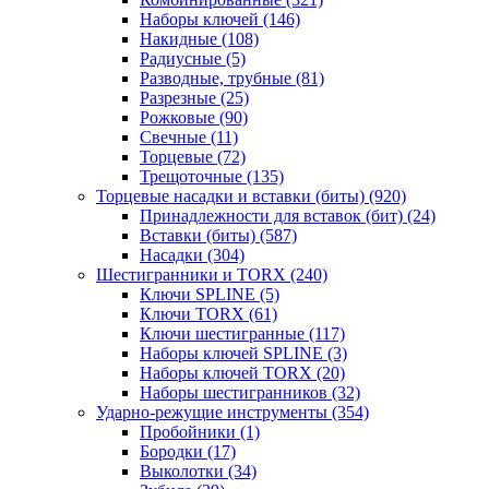
Наборы ключей
(146)
Накидные
(108)
Радиусные
(5)
Разводные, трубные
(81)
Разрезные
(25)
Рожковые
(90)
Свечные
(11)
Торцевые
(72)
Трещоточные
(135)
Торцевые насадки и вставки (биты)
(920)
Принадлежности для вставок (бит)
(24)
Вставки (биты)
(587)
Насадки
(304)
Шестигранники и TORX
(240)
Ключи SPLINE
(5)
Ключи TORX
(61)
Ключи шестигранные
(117)
Наборы ключей SPLINE
(3)
Наборы ключей TORX
(20)
Наборы шестигранников
(32)
Ударно-режущие инструменты
(354)
Пробойники
(1)
Бородки
(17)
Выколотки
(34)