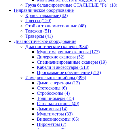
Груза балансировочные СТАЛЬНЫЕ "Fe"
(18)
Гидравлическое оборудование
Краны гаражные
(42)
Прессы
(120)
Стойки трансмиссионные
(48)
Тележки
(51)
Траверсы
(41)
Диагностическое оборудование
Диагностические сканеры
(984)
Мультимарочные сканеры
(177)
Дилерские сканеры
(52)
Специализированные сканеры
(19)
Кабели и аксессуары
(513)
Программное обеспечение
(213)
Измерительные приборы
(396)
Дымогенераторы
(12)
Стетоскопы
(6)
Стробоскопы
(4)
Толщиномеры
(15)
Газоанализаторы
(49)
Дымомеры
(14)
Мультиметры
(33)
Видеоэндоскопы
(65)
Пирометры
(7)