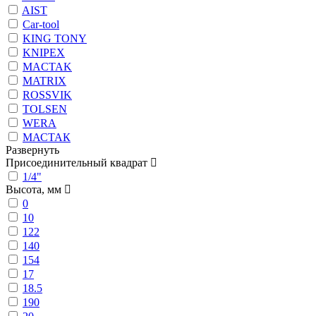
AIST
Car-tool
KING TONY
KNIPEX
MACTAK
MATRIX
ROSSVIK
TOLSEN
WERA
МАСТАК
Развернуть
Присоединительный квадрат
1/4"
Высота, мм
0
10
122
140
154
17
18.5
190