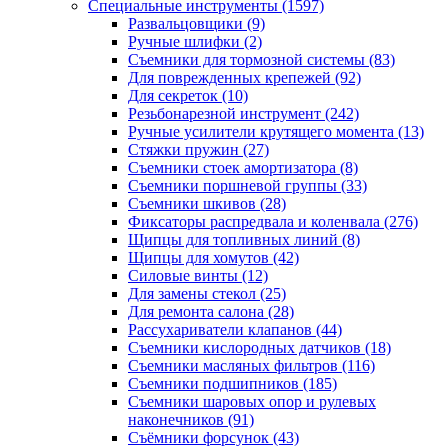
Специальные инструменты
(1597)
Развальцовщики
(9)
Ручные шлифки
(2)
Съемники для тормозной системы
(83)
Для поврежденных крепежей
(92)
Для секреток
(10)
Резьбонарезной инструмент
(242)
Ручные усилители крутящего момента
(13)
Стяжки пружин
(27)
Съемники стоек амортизатора
(8)
Съемники поршневой группы
(33)
Съемники шкивов
(28)
Фиксаторы распредвала и коленвала
(276)
Щипцы для топливных линий
(8)
Щипцы для хомутов
(42)
Силовые винты
(12)
Для замены стекол
(25)
Для ремонта салона
(28)
Рассухариватели клапанов
(44)
Съемники кислородных датчиков
(18)
Съемники масляных фильтров
(116)
Съемники подшипников
(185)
Съемники шаровых опор и рулевых
наконечников
(91)
Съёмники форсунок
(43)