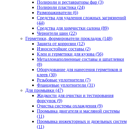
Полироли и реставраторы фар
(3)
Полироли пластика
(24)
Размораживатели
(6)
Средства для удаления сложных загрязнений
(44)
Средства для химчистки салона
(89)
Чернители шин
(22)
Герметики, формирователи прокладок
(148)
Защита от коррозии
(12)
Износостойкие составы
(2)
Клеи и герметики для кузова
(56)
Металлонаполненные составы и шпатлевки
(8)
Оборудование для нанесения герметиков и
клеев
(30)
Резьбовые уплотнители
(7)
Фланцевые уплотнители
(31)
Для промывки
(47)
Жидкости для очистки и тестирования
форсунок
(9)
Очистка системы охлаждения
(9)
Промывка двигателя и масляной системы
(11)
Промывка инжекторных и дизельных систем
(11)