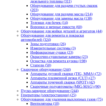
дизельного топлива
(311)
Оборудование для раздачи густых смазок
(203)
Оборудование для раздачи масла
(214)
Оборудование для замены масла
(138)
Тележки для бочек
(14)
Воронки и мерные емкости
(60)
Оборудование для мойки деталей и агрегатов
(44)
Оборудование для ремонта и покраски
автомобилей
(324)
Зоны подготовки
(26)
Измерительные системы
(3)
Инфракрасные сушки
(23)
Окрасочно-сушильные камеры
(23)
Оснастка для ремонта кузова
(198)
Стапели
(50)
Сварочное оборудование
(244)
Аппараты дуговой сварки (TIG, MMA)
(72)
Аппараты плазменной резки (CUT)
(27)
Аппараты точечной сварки (SPOT)
(42)
Сварочные полуавтоматы (MIG-MAG)
(90)
Пуско-зарядное оборудование
(244)
Генераторы (электростанции)
(25)
Оборудование для удаления выхлопных газов
(75)
Вентиляторы
(10)