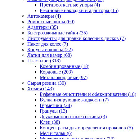
Противооткатные упоры
(4)
Резиновые накладки и адапторы
(15)
Автокамеры
(4)
Ремонтные шипы
(60)
Адаптеры
(35)
Быстрозажимные гайки
(35)
Инструменты для правки колесных дисков
(7)
Пакет для колес
(7)
Конусы и кольца
(22)
Латки для камер
(68)
Пластыри
(318)
Комбинированные
(18)
Кордовые
(203)
Металлокордовые
(97)
Сырая резина
(30)
Химия
(143)
Буферные очистители и обезжириватели
(18)
Вулканизирующие жидкости
(7)
Герметики
(24)
Гранулы
(13)
Двухкомпонентные составы
(3)
Клеи
(38)
Концентраты для определения проколов
(5)
Мел и тальк
(6)
Монтажные пасты и жидкости
(28)