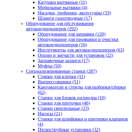
Катушки вытяжные
(11)
Мобильные вытяжки
(4)
Насадки, тройники, аксессуары
(33)
Шланги газоотводные
(17)
Оборудование для обслуживания
автокондиционеров
(292)
Оборудование для заправки
(120)
Оборудование для промывки и очистки
автокондиционеров
(16)
Инструменты для автокондиционеров
(63)
Опции и запчасти для установок
(22)
Заправочные шланги
(17)
Муфты
(50)
Специализированные станки
(287)
Станки для клепки
(11)
Выпрессовщики
(51)
Кантователи и стенды для разборки/сборки
(62)
Станки для блоков цилиндра
(10)
Станки для проточки
(46)
Станки сверлильные
(23)
Насосы
(21)
Станки для шлифовки и притирки клапанов
(4)
Пескоструйные установки
(32)