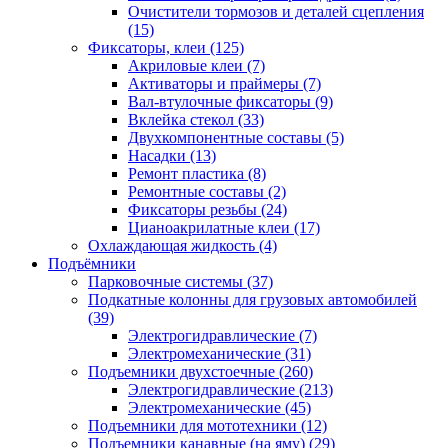
Очистители тормозов и деталей сцепления
(15)
Фиксаторы, клеи
(125)
Акриловые клеи
(7)
Активаторы и праймеры
(7)
Вал-втулочные фиксаторы
(9)
Вклейка стекол
(33)
Двухкомпонентные составы
(5)
Насадки
(13)
Ремонт пластика
(8)
Ремонтные составы
(2)
Фиксаторы резьбы
(24)
Цианоакрилатные клеи
(17)
Охлаждающая жидкость
(4)
Подъёмники
Парковочные системы
(37)
Подкатные колонны для грузовых автомобилей
(39)
Электрогидравлические
(7)
Электромеханические
(31)
Подъемники двухстоечные
(260)
Электрогидравлические
(213)
Электромеханические
(45)
Подъемники для мототехники
(12)
Подъемники канавные (на яму)
(29)