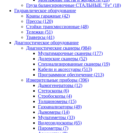
Груза балансировочные СТАЛЬНЫЕ "Fe"
(18)
Гидравлическое оборудование
Краны гаражные
(42)
Прессы
(120)
Стойки трансмиссионные
(48)
Тележки
(51)
Траверсы
(41)
Диагностическое оборудование
Диагностические сканеры
(984)
Мультимарочные сканеры
(177)
Дилерские сканеры
(52)
Специализированные сканеры
(19)
Кабели и аксессуары
(513)
Программное обеспечение
(213)
Измерительные приборы
(396)
Дымогенераторы
(12)
Стетоскопы
(6)
Стробоскопы
(4)
Толщиномеры
(15)
Газоанализаторы
(49)
Дымомеры
(14)
Мультиметры
(33)
Видеоэндоскопы
(65)
Пирометры
(7)