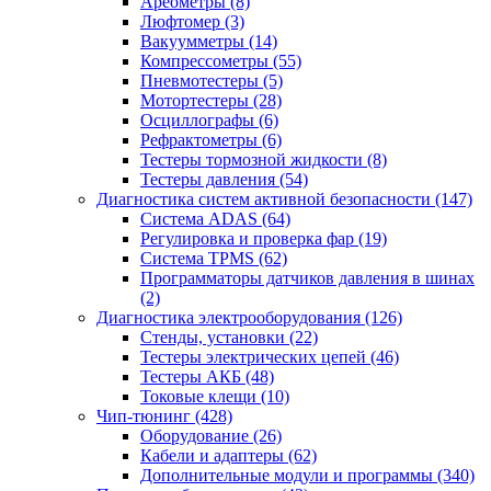
Ареометры
(8)
Люфтомер
(3)
Вакуумметры
(14)
Компрессометры
(55)
Пневмотестеры
(5)
Мотортестеры
(28)
Осциллографы
(6)
Рефрактометры
(6)
Тестеры тормозной жидкости
(8)
Тестеры давления
(54)
Диагностика систем активной безопасности
(147)
Система ADAS
(64)
Регулировка и проверка фар
(19)
Система TPMS
(62)
Программаторы датчиков давления в шинах
(2)
Диагностика электрооборудования
(126)
Стенды, установки
(22)
Тестеры электрических цепей
(46)
Тестеры АКБ
(48)
Токовые клещи
(10)
Чип-тюнинг
(428)
Оборудование
(26)
Кабели и адаптеры
(62)
Дополнительные модули и программы
(340)