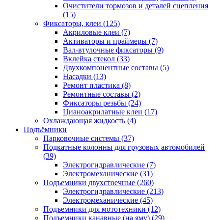
Очистители тормозов и деталей сцепления
(15)
Фиксаторы, клеи
(125)
Акриловые клеи
(7)
Активаторы и праймеры
(7)
Вал-втулочные фиксаторы
(9)
Вклейка стекол
(33)
Двухкомпонентные составы
(5)
Насадки
(13)
Ремонт пластика
(8)
Ремонтные составы
(2)
Фиксаторы резьбы
(24)
Цианоакрилатные клеи
(17)
Охлаждающая жидкость
(4)
Подъёмники
Парковочные системы
(37)
Подкатные колонны для грузовых автомобилей
(39)
Электрогидравлические
(7)
Электромеханические
(31)
Подъемники двухстоечные
(260)
Электрогидравлические
(213)
Электромеханические
(45)
Подъемники для мототехники
(12)
Подъемники канавные (на яму)
(29)