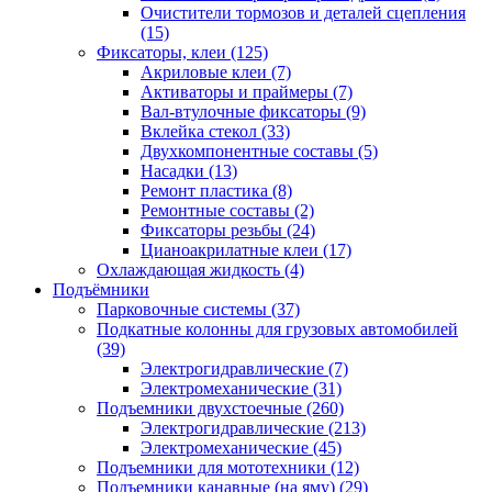
Очистители тормозов и деталей сцепления
(15)
Фиксаторы, клеи
(125)
Акриловые клеи
(7)
Активаторы и праймеры
(7)
Вал-втулочные фиксаторы
(9)
Вклейка стекол
(33)
Двухкомпонентные составы
(5)
Насадки
(13)
Ремонт пластика
(8)
Ремонтные составы
(2)
Фиксаторы резьбы
(24)
Цианоакрилатные клеи
(17)
Охлаждающая жидкость
(4)
Подъёмники
Парковочные системы
(37)
Подкатные колонны для грузовых автомобилей
(39)
Электрогидравлические
(7)
Электромеханические
(31)
Подъемники двухстоечные
(260)
Электрогидравлические
(213)
Электромеханические
(45)
Подъемники для мототехники
(12)
Подъемники канавные (на яму)
(29)