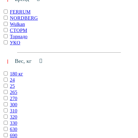
FERRUM
NORDBERG
Wulkan
СТОРМ
Торнадо
УКО
Вес, кг
180 кг
24
25
265
270
300
310
320
330
630
690