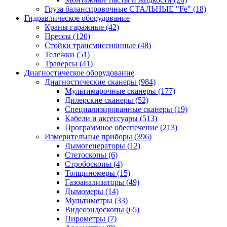
Груза балансировочные СТАЛЬНЫЕ "Fe"
(18)
Гидравлическое оборудование
Краны гаражные
(42)
Прессы
(120)
Стойки трансмиссионные
(48)
Тележки
(51)
Траверсы
(41)
Диагностическое оборудование
Диагностические сканеры
(984)
Мультимарочные сканеры
(177)
Дилерские сканеры
(52)
Специализированные сканеры
(19)
Кабели и аксессуары
(513)
Программное обеспечение
(213)
Измерительные приборы
(396)
Дымогенераторы
(12)
Стетоскопы
(6)
Стробоскопы
(4)
Толщиномеры
(15)
Газоанализаторы
(49)
Дымомеры
(14)
Мультиметры
(33)
Видеоэндоскопы
(65)
Пирометры
(7)