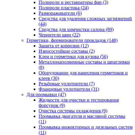
Полироли и реставраторы фар
(3)
Полироли пластика
(24)
Размораживатели
(6)
Средства для удаления сложных загрязнений
(44)
Средства для химчистки салона
(89)
Чернители шин
(22)
Герметики, формирователи прокладок
(148)
Защита от коррозии
(12)
Износостойкие составы
(2)
Клеи и герметики для кузова
(56)
Металлонаполненные составы и шпатлевки
(8)
Оборудование для нанесения герметиков и
клеев
(30)
Резьбовые уплотнители
(7)
Фланцевые уплотнители
(31)
Для промывки
(47)
Жидкости для очистки и тестирования
форсунок
(9)
Очистка системы охлаждения
(9)
Промывка двигателя и масляной системы
(11)
Промывка инжекторных и дизельных систем
(11)