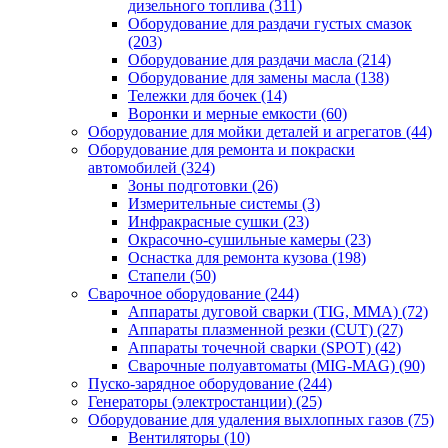
дизельного топлива
(311)
Оборудование для раздачи густых смазок
(203)
Оборудование для раздачи масла
(214)
Оборудование для замены масла
(138)
Тележки для бочек
(14)
Воронки и мерные емкости
(60)
Оборудование для мойки деталей и агрегатов
(44)
Оборудование для ремонта и покраски
автомобилей
(324)
Зоны подготовки
(26)
Измерительные системы
(3)
Инфракрасные сушки
(23)
Окрасочно-сушильные камеры
(23)
Оснастка для ремонта кузова
(198)
Стапели
(50)
Сварочное оборудование
(244)
Аппараты дуговой сварки (TIG, MMA)
(72)
Аппараты плазменной резки (CUT)
(27)
Аппараты точечной сварки (SPOT)
(42)
Сварочные полуавтоматы (MIG-MAG)
(90)
Пуско-зарядное оборудование
(244)
Генераторы (электростанции)
(25)
Оборудование для удаления выхлопных газов
(75)
Вентиляторы
(10)