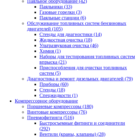
Паяльное оборудование
(42)
Паяльники
(33)
Газовые горелки
(3)
Паяльные станции
(6)
Обслуживание топливных систем бензиновых
двигателей
(105)
Стенды для диагностики
(14)
Жидкостная очистка
(18)
Ультразвуковая очистка
(46)
Химия
(1)
Наборы для тестирования топливных систем
впрыска
(21)
Приспособления для очистки топливных
систем
(5)
Диагностика и ремонт дизельных двигателей
(79)
Приборы
(60)
Стенды
(18)
Спецжидкости
(1)
Компрессорное оборудование
Поршневые компрессоры
(180)
Винтовые компрессоры
(76)
Пневмофитинги
(516)
Быстросъемные фитинги и соединители
(292)
Вентили (краны, клапаны)
(28)