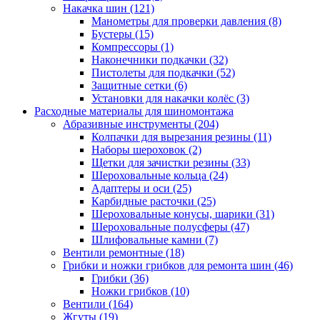
Накачка шин
(121)
Манометры для проверки давления
(8)
Бустеры
(15)
Компрессоры
(1)
Наконечники подкачки
(32)
Пистолеты для подкачки
(52)
Защитные сетки
(6)
Установки для накачки колёс
(3)
Расходные материалы для шиномонтажа
Абразивные инструменты
(204)
Колпачки для вырезания резины
(11)
Наборы шероховок
(2)
Щетки для зачистки резины
(33)
Шероховальные кольца
(24)
Адаптеры и оси
(25)
Карбидные расточки
(25)
Шероховальные конусы, шарики
(31)
Шероховальные полусферы
(47)
Шлифовальные камни
(7)
Вентили ремонтные
(18)
Грибки и ножки грибков для ремонта шин
(46)
Грибки
(36)
Ножки грибков
(10)
Вентили
(164)
Жгуты
(19)