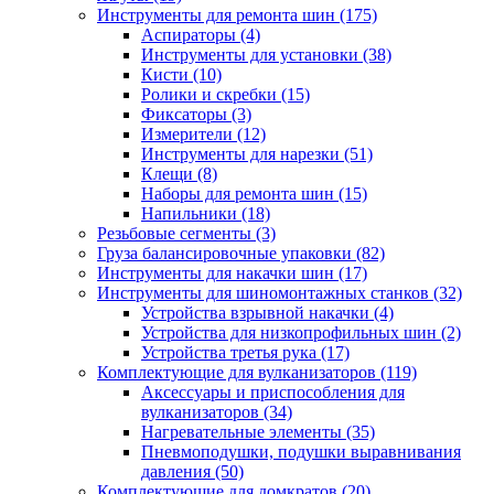
Инструменты для ремонта шин
(175)
Аспираторы
(4)
Инструменты для установки
(38)
Кисти
(10)
Ролики и скребки
(15)
Фиксаторы
(3)
Измерители
(12)
Инструменты для нарезки
(51)
Клещи
(8)
Наборы для ремонта шин
(15)
Напильники
(18)
Резьбовые сегменты
(3)
Груза балансировочные упаковки
(82)
Инструменты для накачки шин
(17)
Инструменты для шиномонтажных станков
(32)
Устройства взрывной накачки
(4)
Устройства для низкопрофильных шин
(2)
Устройства третья рука
(17)
Комплектующие для вулканизаторов
(119)
Аксессуары и приспособления для
вулканизаторов
(34)
Нагревательные элементы
(35)
Пневмоподушки, подушки выравнивания
давления
(50)
Комплектующие для домкратов
(20)