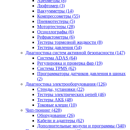
Ареометры
(8)
Люфтомер
(3)
Вакуумметры
(14)
Компрессометры
(55)
Пневмотестеры
(5)
Мотортестеры
(28)
Осциллографы
(6)
Рефрактометры
(6)
Тестеры тормозной жидкости
(8)
Тестеры давления
(54)
Диагностика систем активной безопасности
(147)
Система ADAS
(64)
Регулировка и проверка фар
(19)
Система TPMS
(62)
Программаторы датчиков давления в шинах
(2)
Диагностика электрооборудования
(126)
Стенды, установки
(22)
Тестеры электрических цепей
(46)
Тестеры АКБ
(48)
Токовые клещи
(10)
Чип-тюнинг
(428)
Оборудование
(26)
Кабели и адаптеры
(62)
Дополнительные модули и программы
(340)