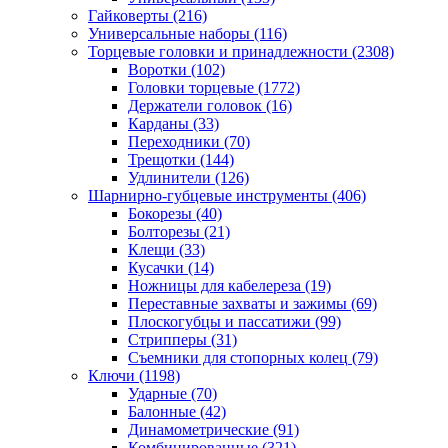
Гайковерты
(216)
Универсальные наборы
(116)
Торцевые головки и принадлежности
(2308)
Воротки
(102)
Головки торцевые
(1772)
Держатели головок
(16)
Карданы
(33)
Переходники
(70)
Трещотки
(144)
Удлинители
(126)
Шарнирно-губцевые инструменты
(406)
Бокорезы
(40)
Болторезы
(21)
Клещи
(33)
Кусачки
(14)
Ножницы для кабелереза
(19)
Переставные захваты и зажимы
(69)
Плоскогубцы и пассатижи
(99)
Стрипперы
(31)
Съемники для стопорных колец
(79)
Ключи
(1198)
Ударные
(70)
Балонные
(42)
Динамометрические
(91)
Комбинированные
(321)