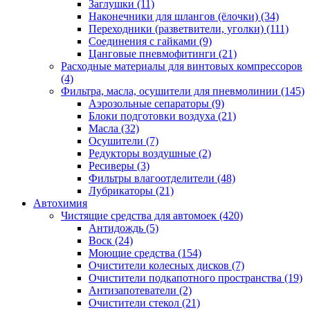
Заглушки
(11)
Наконечники для шлангов (ёлочки)
(34)
Переходники (разветвители, уголки)
(111)
Соединения с гайками
(9)
Цанговые пневмофитинги
(21)
Расходные материалы для винтовых компрессоров
(4)
Фильтра, масла, осушители для пневмолинии
(145)
Аэрозольные сепараторы
(9)
Блоки подготовки воздуха
(21)
Масла
(32)
Осушители
(7)
Редукторы воздушные
(2)
Ресиверы
(3)
Фильтры влагоотделители
(48)
Лубрикаторы
(21)
Автохимия
Чистящие средства для автомоек
(420)
Антидождь
(5)
Воск
(24)
Моющие средства
(154)
Очистители колесных дисков
(7)
Очистители подкапотного пространства
(19)
Антизапотеватели
(2)
Очистители стекол
(21)