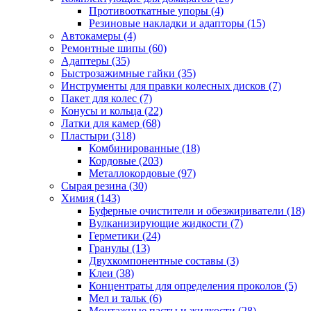
Противооткатные упоры
(4)
Резиновые накладки и адапторы
(15)
Автокамеры
(4)
Ремонтные шипы
(60)
Адаптеры
(35)
Быстрозажимные гайки
(35)
Инструменты для правки колесных дисков
(7)
Пакет для колес
(7)
Конусы и кольца
(22)
Латки для камер
(68)
Пластыри
(318)
Комбинированные
(18)
Кордовые
(203)
Металлокордовые
(97)
Сырая резина
(30)
Химия
(143)
Буферные очистители и обезжириватели
(18)
Вулканизирующие жидкости
(7)
Герметики
(24)
Гранулы
(13)
Двухкомпонентные составы
(3)
Клеи
(38)
Концентраты для определения проколов
(5)
Мел и тальк
(6)
Монтажные пасты и жидкости
(28)