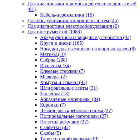
Для диагностики и ремонта дизельных двигателей
(91)
Кабель-переходники
(15)
Для обслуживания топливных систем
(25)
Для диагностики электрооборудования
(6)
Для инструментов
(1088)
Аккумуляторы и зарядные устройства
(32)
Круги и диски
(165)
Насадки для съемников стопорных колец
(8)
Метизы
(10)
Свёрла
(298)
Изоленты
(34)
Клеевые стержни
(7)
Маркеры
(2)
Хомуты и стяжки
(93)
Шлифовальные ленты
(31)
Заклепки
(18)
Абразивные материалы
(84)
Коронки
(7)
Лезвия для скребкового ножа
(27)
Полировальные материалы
(27)
Полотна режущие
(22)
Салфетки
(42)
Скобы
(5)
Тарелки шлифовальные
(9)