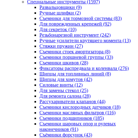
Специальные инструменты
(1597)
Развальцовщики
(9)
Ручные шлифки
(2)
Съемники для тормозной системы
(83)
Для поврежденных крепежей
(92)
Для секреток
(10)
Резьбонарезной инструмент
(242)
Ручные усилители крутящего момента
(13)
Стяжки пружин
(27)
Съемники стоек амортизатора
(8)
Съемники поршневой группы
(33)
Съемники шкивов
(28)
Фиксаторы распредвала и коленвала
(276)
Щипцы для топливных линий
(8)
Щипцы для хомутов
(42)
Силовые винты
(12)
Для замены стекол
(25)
Для ремонта салона
(28)
Рассухариватели клапанов
(44)
Съемники кислородных датчиков
(18)
Съемники масляных фильтров
(116)
Съемники подшипников
(185)
Съемники шаровых опор и рулевых
наконечников
(91)
Съёмники форсунок
(43)