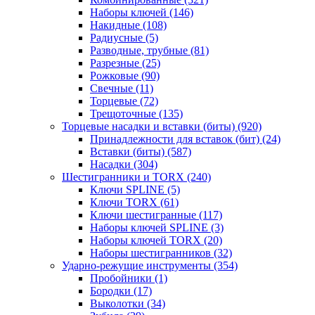
Наборы ключей
(146)
Накидные
(108)
Радиусные
(5)
Разводные, трубные
(81)
Разрезные
(25)
Рожковые
(90)
Свечные
(11)
Торцевые
(72)
Трещоточные
(135)
Торцевые насадки и вставки (биты)
(920)
Принадлежности для вставок (бит)
(24)
Вставки (биты)
(587)
Насадки
(304)
Шестигранники и TORX
(240)
Ключи SPLINE
(5)
Ключи TORX
(61)
Ключи шестигранные
(117)
Наборы ключей SPLINE
(3)
Наборы ключей TORX
(20)
Наборы шестигранников
(32)
Ударно-режущие инструменты
(354)
Пробойники
(1)
Бородки
(17)
Выколотки
(34)