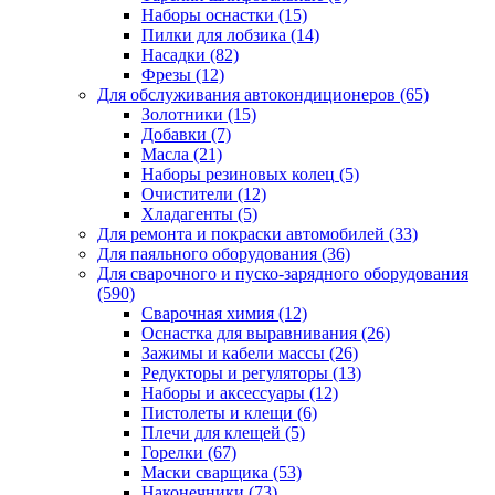
Наборы оснастки
(15)
Пилки для лобзика
(14)
Насадки
(82)
Фрезы
(12)
Для обслуживания автокондиционеров
(65)
Золотники
(15)
Добавки
(7)
Масла
(21)
Наборы резиновых колец
(5)
Очистители
(12)
Хладагенты
(5)
Для ремонта и покраски автомобилей
(33)
Для паяльного оборудования
(36)
Для сварочного и пуско-зарядного оборудования
(590)
Сварочная химия
(12)
Оснастка для выравнивания
(26)
Зажимы и кабели массы
(26)
Редукторы и регуляторы
(13)
Наборы и аксессуары
(12)
Пистолеты и клещи
(6)
Плечи для клещей
(5)
Горелки
(67)
Маски сварщика
(53)
Наконечники
(73)