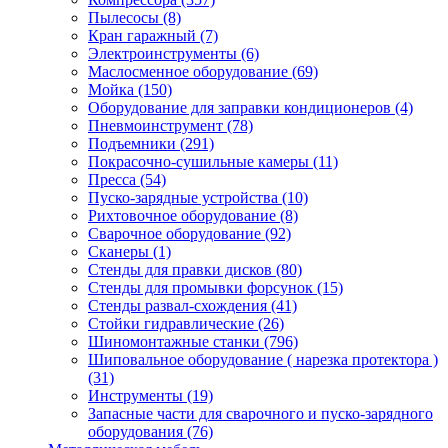
Пылесосы
(8)
Кран гаражный
(7)
Электроинструменты
(6)
Маслосменное оборудование
(69)
Мойка
(150)
Оборудование для заправки кондиционеров
(4)
Пневмоинструмент
(78)
Подъемники
(291)
Покрасочно-сушильные камеры
(11)
Пресса
(54)
Пуско-зарядные устройства
(10)
Рихтовочное оборудование
(8)
Сварочное оборудование
(92)
Сканеры
(1)
Стенды для правки дисков
(80)
Стенды для промывки форсунок
(15)
Стенды развал-схождения
(41)
Стойки гидравлические
(26)
Шиномонтажные станки
(796)
Шиповальное оборудование ( нарезка протектора )
(31)
Инструменты
(19)
Запасные части для сварочного и пуско-зарядного
оборудования
(76)