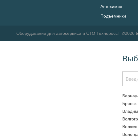
Автохимия
Подъёмники
Оборудование для автосервиса и СТО ТехнороссТ ©2026 t
Выб
Барнау
Брянск
Владим
Волгог
Волжск
Вологд