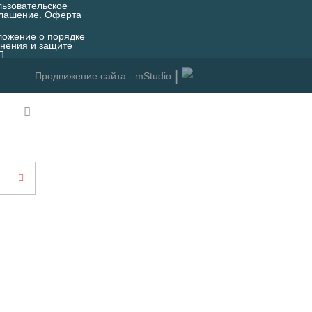
ьзовательское
глашение. Оферта
ожение о порядке
нения и защите
П
Продвижение сайта - mStudio