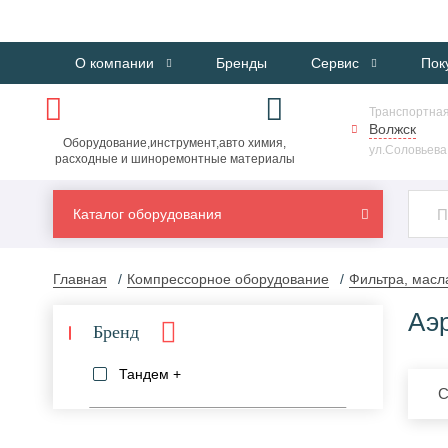
О компании
Бренды
Сервис
Пок
Транспортная
Волжск
Оборудование,инструмент,авто химия,
ул.Соловьева,
расходные и шиноремонтные материалы
Каталог оборудования
Главная
Компрессорное оборудование
Фильтра, масл
Аэ
Бренд
Тандем +
С