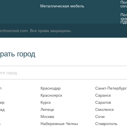
Пол
Металлическая мебель
со
Пол
хра
ПД
echnorosst.com. Все права защищены.
рать город
л
Краснодар
Санкт-Петербург
Красноярск
Саранск
ир
Курск
Саратов
рад
Липецк
Смоленск
Москва
Сочи
а
Набережные Челны
Ставрополь