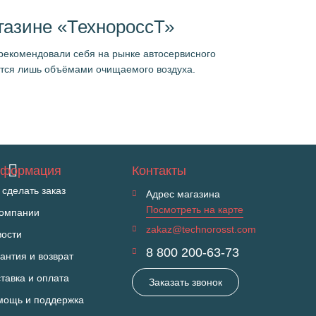
газине «ТехнороссТ»
рекомендовали себя на рынке автосервисного
ются лишь объёмами очищаемого воздуха.
формация
Контакты
 сделать заказ
Адрес магазина
Посмотреть на карте
компании
zakaz@technorosst.com
вости
8 800 200-63-73
антия и возврат
тавка и оплата
Заказать звонок
мощь и поддержка