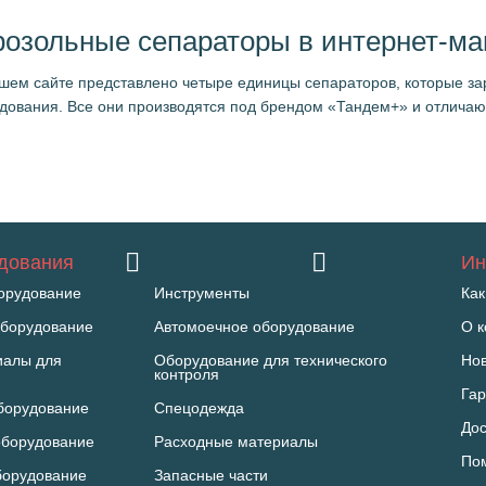
розольные сепараторы в интернет-ма
шем сайте представлено четыре единицы сепараторов, которые за
дования. Все они производятся под брендом «Тандем+» и отлича
удования
Ин
орудование
Инструменты
Как
борудование
Автомоечное оборудование
О 
иалы для
Оборудование для технического
Но
контроля
Гар
борудование
Спецодежда
Дос
оборудование
Расходные материалы
По
борудование
Запасные части