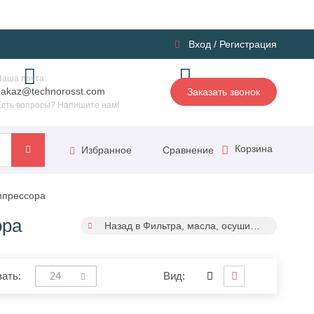
Вход
/
Регистрация
Наша почта:
zakaz@technorosst.com
Заказать звонок
Есть вопросы? Напишите нам!
Корзина
Сравнение
Избранное
мпрессора
ора
Назад в Фильтра, масла, осушители для пневмолинии
ать:
24
Вид: