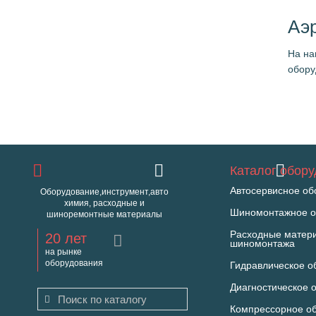
Аэ
На на
обору
Каталог обор
Автосервисное об
Оборудование,инструмент,авто
химия, расходные и
Шиномонтажное о
шиноремонтные материалы
Расходные матер
20 лет
шиномонтажа
на рынке
оборудования
Гидравлическое о
Диагностическое 
Компрессорное о