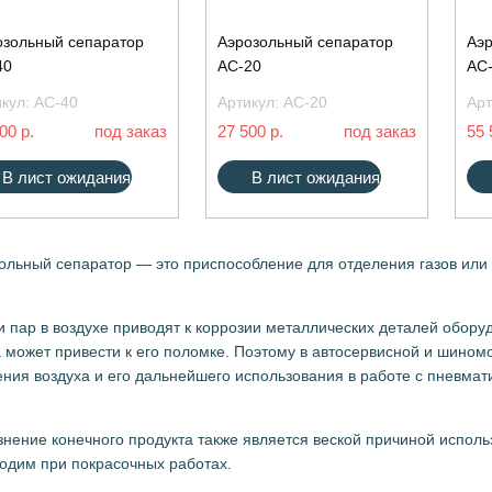
озольный сепаратор
Аэрозольный сепаратор
Аэр
40
АС-20
АС
икул:
АС-40
Артикул:
АС-20
Арт
00 р.
под заказ
27 500 р.
под заказ
55 
В лист ожидания
В лист ожидания
ольный сепаратор — это приспособление для отделения газов или 
и пар в воздухе приводят к коррозии металлических деталей оборуд
 может привести к его поломке. Поэтому в автосервисной и шино
ния воздуха и его дальнейшего использования в работе с пневма
знение конечного продукта также является веской причиной исполь
одим при покрасочных работах.