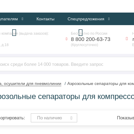
ИНТЕРНЕТ-МАГАЗИН ПРОФЕССИОНАЛЬНОГО ОБОРУДОВАНИЯ
упателям
Контакты
Спецпредложения
 компания (выдача заказов):
Бесплатно по России
8 800 200-63-73
 д.18
(Круглосуточно)
а, осушители для пневмолинии
Аэрозольные сепараторы для ко
розольные сепараторы для компресс
ортировать:
По наличию
Показыв