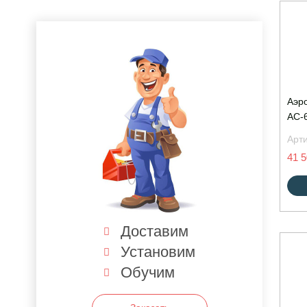
Аэр
АС-
Арт
41 5
Доставим
Установим
Обучим