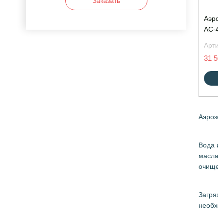
Заказать
Аэр
АС-
Арт
31 5
Аэроз
Вода 
масла
очище
Загря
необх